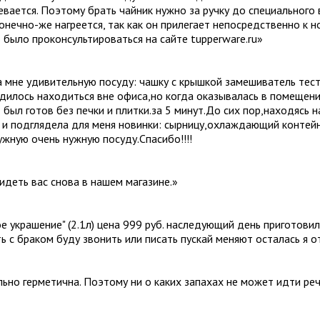
ревается. Поэтому брать чайник нужно за ручку до специального 
конечно-же нагреется, так как он прилегает непосредственно к 
 было проконсультироваться на сайте tupperware.ru
»
 мне удивительную посуду: чашку с крышкой замешиватель тест
дилось находиться вне офиса,но когда оказывалась в помещении
 был готов без печки и плитки.за 5 минут.До сих пор,находясь 
к и подглядела для меня новинки: сырницу,охлаждающий контей
жную очень нужную посуду.Спасибо!!!!
идеть вас снова в нашем магазине.
»
ое украшение" (2.1л) цена 999 руб. наследующий день приготови
ть с браком буду звонить или писать пускай меняют осталась я 
ально герметична. Поэтому ни о каких запахах не может идти ре