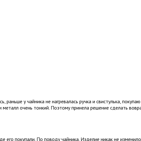
, раньше у чайника не нагревалась ручка и свистулька, покупаю
 и металл очень тонкий. Поэтому принела решение сделать вовра
де его покупали. По поводу чайника. Изделие никак не изменилос