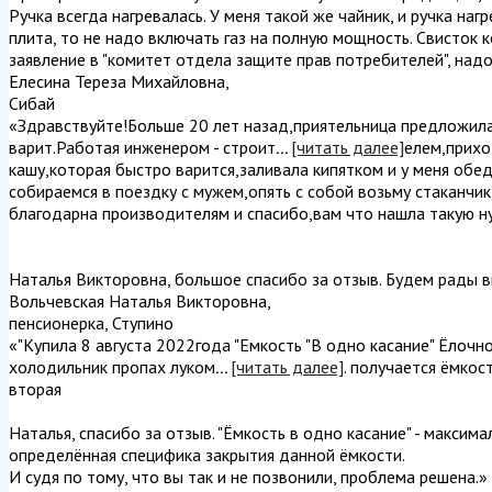
Ручка всегда нагревалась. У меня такой же чайник, и ручка наг
плита, то не надо включать газ на полную мощность. Свисток 
заявление в "комитет отдела защите прав потребителей", надо
Елесина Тереза Михайловна
,
Сибай
«Здравствуйте!Больше 20 лет назад,приятельница предложила
варит.Работая инженером - строит
...
[читать далее]
елем,прихо
кашу,которая быстро варится,заливала кипятком и у меня обед
собираемся в поездку с мужем,опять с собой возьму стаканчи
благодарна производителям и спасибо,вам что нашла такую ну
Наталья Викторовна, большое спасибо за отзыв. Будем рады в
Вольчевская Наталья Викторовна
,
пенсионерка, Ступино
«"Купила 8 августа 2022года "Емкость "В одно касание" Ёлочн
холодильник пропах луком
...
[читать далее]
. получается ёмкос
вторая
Наталья, спасибо за отзыв. "Ёмкость в одно касание" - максим
определённая специфика закрытия данной ёмкости.
И судя по тому, что вы так и не позвонили, проблема решена.
»