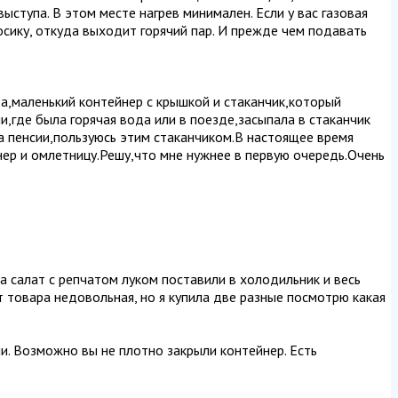
выступа. В этом месте нагрев минимален. Если у вас газовая
носику, откуда выходит горячий пар. И прежде чем подавать
а,маленький контейнер с крышкой и стаканчик,который
,где была горячая вода или в поезде,засыпала в стаканчик
на пенсии,пользуюсь этим стаканчиком.В настоящее время
нер и омлетницу.Решу,что мне нужнее в первую очередь.Очень
ла салат с репчатом луком поставили в холодильник и весь
от товара недовольная, но я купила две разные посмотрю какая
чи. Возможно вы не плотно закрыли контейнер. Есть