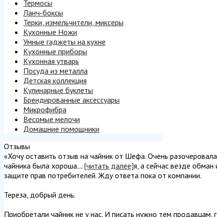
Термосы
Ланч-боксы
Терки, измельчители, миксеры
Кухонные Ножи
Умные гаджеты на кухне
Кухонные приборы
Кухонная утварь
Посуда из металла
Детская коллекция
Кулинарные буклеты
Брендированные аксессуары
Микрофибра
Весомые мелочи
Домашние помощники
Отзывы
«Хочу оставить отзыв на чайник от Шефа. Очень разочеровалась
чайника была хороша
...
[читать далее]
я, а сейчас везде обман
защите прав потребителей. Жду ответа пока от компании.
Тереза, добрый день.
Приобретали чайник не у нас. И писать нужно тем продавцам, г