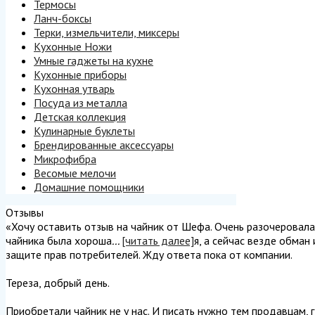
Термосы
Ланч-боксы
Терки, измельчители, миксеры
Кухонные Ножи
Умные гаджеты на кухне
Кухонные приборы
Кухонная утварь
Посуда из металла
Детская коллекция
Кулинарные буклеты
Брендированные аксессуары
Микрофибра
Весомые мелочи
Домашние помощники
Отзывы
«Хочу оставить отзыв на чайник от Шефа. Очень разочеровалась
чайника была хороша
...
[читать далее]
я, а сейчас везде обман
защите прав потребителей. Жду ответа пока от компании.
Тереза, добрый день.
Приобретали чайник не у нас. И писать нужно тем продавцам, г