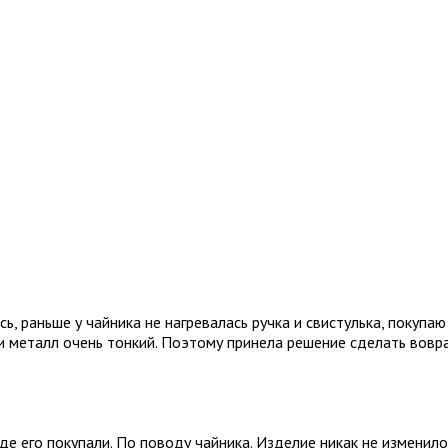
, раньше у чайника не нагревалась ручка и свистулька, покупаю
 и металл очень тонкий. Поэтому принела решение сделать вовра
де его покупали. По поводу чайника. Изделие никак не изменилос