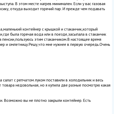
выступа. В этом месте нагрев минимален. Если у вас газовая
носику, откуда выходит горячий пар. И прежде чем подавать
а,маленький контейнер с крышкой и стаканчик,который
,где была горячая вода или в поезде,засыпала в стаканчик
на пенсии,пользуюсь этим стаканчиком.В настоящее время
нер и омлетницу.Решу,что мне нужнее в первую очередь.Очень
ла салат с репчатом луком поставили в холодильник и весь
от товара недовольная, но я купила две разные посмотрю какая
чи. Возможно вы не плотно закрыли контейнер. Есть