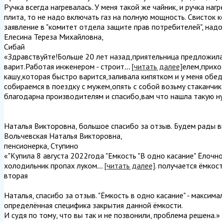
Ручка всегда нагревалась. У меня такой же чайник, и ручка наг
плита, то не надо включать газ на полную мощность. Свисток 
заявление в "комитет отдела защите прав потребителей", надо
Елесина Тереза Михайловна
,
Сибай
«Здравствуйте!Больше 20 лет назад,приятельница предложила
варит.Работая инженером - строит
...
[читать далее]
елем,прихо
кашу,которая быстро варится,заливала кипятком и у меня обед
собираемся в поездку с мужем,опять с собой возьму стаканчи
благодарна производителям и спасибо,вам что нашла такую ну
Наталья Викторовна, большое спасибо за отзыв. Будем рады в
Вольчевская Наталья Викторовна
,
пенсионерка, Ступино
«"Купила 8 августа 2022года "Емкость "В одно касание" Ёлочн
холодильник пропах луком
...
[читать далее]
. получается ёмкос
вторая
Наталья, спасибо за отзыв. "Ёмкость в одно касание" - максим
определённая специфика закрытия данной ёмкости.
И судя по тому, что вы так и не позвонили, проблема решена.
»