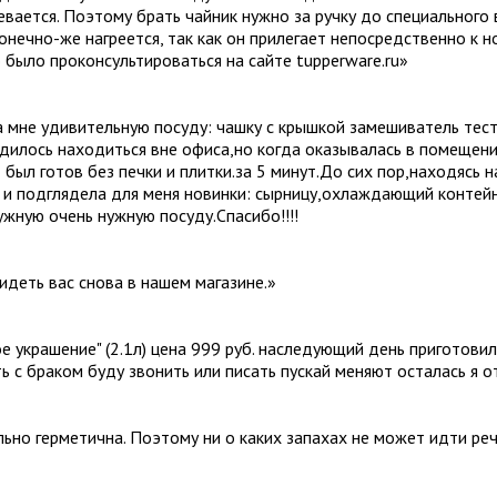
ревается. Поэтому брать чайник нужно за ручку до специального 
конечно-же нагреется, так как он прилегает непосредственно к 
 было проконсультироваться на сайте tupperware.ru
»
 мне удивительную посуду: чашку с крышкой замешиватель тест
дилось находиться вне офиса,но когда оказывалась в помещении
 был готов без печки и плитки.за 5 минут.До сих пор,находясь 
к и подглядела для меня новинки: сырницу,охлаждающий контей
жную очень нужную посуду.Спасибо!!!!
идеть вас снова в нашем магазине.
»
ое украшение" (2.1л) цена 999 руб. наследующий день приготови
ть с браком буду звонить или писать пускай меняют осталась я 
ально герметична. Поэтому ни о каких запахах не может идти ре