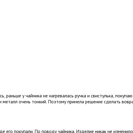
, раньше у чайника не нагревалась ручка и свистулька, покупаю
 и металл очень тонкий. Поэтому принела решение сделать вовра
де его покупали. По поводу чайника. Изделие никак не изменилос