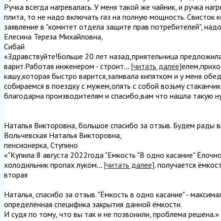
Ручка всегда нагревалась. У меня такой же чайник, и ручка наг
плита, то не надо включать газ на полную мощность. Свисток 
заявление в "комитет отдела защите прав потребителей", надо
Елесина Тереза Михайловна
,
Сибай
«Здравствуйте!Больше 20 лет назад,приятельница предложила
варит.Работая инженером - строит
...
[читать далее]
елем,прихо
кашу,которая быстро варится,заливала кипятком и у меня обед
собираемся в поездку с мужем,опять с собой возьму стаканчи
благодарна производителям и спасибо,вам что нашла такую ну
Наталья Викторовна, большое спасибо за отзыв. Будем рады в
Вольчевская Наталья Викторовна
,
пенсионерка, Ступино
«"Купила 8 августа 2022года "Емкость "В одно касание" Ёлочн
холодильник пропах луком
...
[читать далее]
. получается ёмкос
вторая
Наталья, спасибо за отзыв. "Ёмкость в одно касание" - максим
определённая специфика закрытия данной ёмкости.
И судя по тому, что вы так и не позвонили, проблема решена.
»