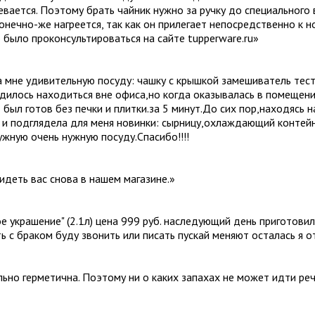
ревается. Поэтому брать чайник нужно за ручку до специального 
конечно-же нагреется, так как он прилегает непосредственно к 
 было проконсультироваться на сайте tupperware.ru
»
 мне удивительную посуду: чашку с крышкой замешиватель тест
дилось находиться вне офиса,но когда оказывалась в помещении
 был готов без печки и плитки.за 5 минут.До сих пор,находясь 
к и подглядела для меня новинки: сырницу,охлаждающий контей
жную очень нужную посуду.Спасибо!!!!
идеть вас снова в нашем магазине.
»
ое украшение" (2.1л) цена 999 руб. наследующий день приготови
ть с браком буду звонить или писать пускай меняют осталась я 
ально герметична. Поэтому ни о каких запахах не может идти ре