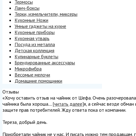
Термосы
Ланч-боксы
Терки, измельчители, миксеры
Кухонные Ножи
Умные гаджеты на кухне
Кухонные приборы
Кухонная утварь
Посуда из металла
Детская коллекция
Кулинарные буклеты
Брендированные аксессуары
Микрофибра
Весомые мелочи
Домашние помощники
Отзывы
«Хочу оставить отзыв на чайник от Шефа. Очень разочеровалась
чайника была хороша
...
[читать далее]
я, а сейчас везде обман
защите прав потребителей. Жду ответа пока от компании.
Тереза, добрый день.
Приобретали чайник не у нас. И писать нужно тем продавцам, г