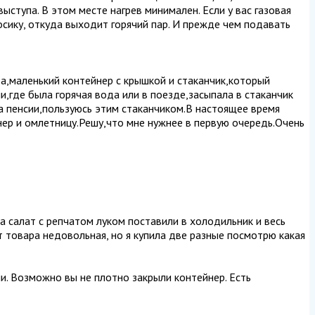
выступа. В этом месте нагрев минимален. Если у вас газовая
носику, откуда выходит горячий пар. И прежде чем подавать
а,маленький контейнер с крышкой и стаканчик,который
,где была горячая вода или в поезде,засыпала в стаканчик
на пенсии,пользуюсь этим стаканчиком.В настоящее время
нер и омлетницу.Решу,что мне нужнее в первую очередь.Очень
ла салат с репчатом луком поставили в холодильник и весь
от товара недовольная, но я купила две разные посмотрю какая
чи. Возможно вы не плотно закрыли контейнер. Есть