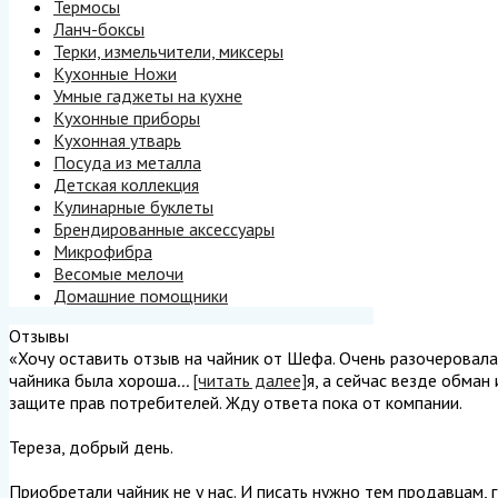
Термосы
Ланч-боксы
Терки, измельчители, миксеры
Кухонные Ножи
Умные гаджеты на кухне
Кухонные приборы
Кухонная утварь
Посуда из металла
Детская коллекция
Кулинарные буклеты
Брендированные аксессуары
Микрофибра
Весомые мелочи
Домашние помощники
Отзывы
«Хочу оставить отзыв на чайник от Шефа. Очень разочеровалась
чайника была хороша
...
[читать далее]
я, а сейчас везде обман
защите прав потребителей. Жду ответа пока от компании.
Тереза, добрый день.
Приобретали чайник не у нас. И писать нужно тем продавцам, г