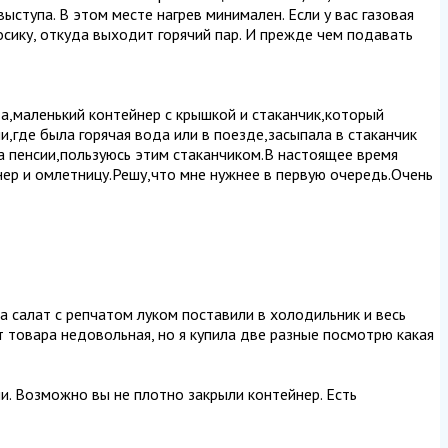
выступа. В этом месте нагрев минимален. Если у вас газовая
носику, откуда выходит горячий пар. И прежде чем подавать
а,маленький контейнер с крышкой и стаканчик,который
,где была горячая вода или в поезде,засыпала в стаканчик
на пенсии,пользуюсь этим стаканчиком.В настоящее время
нер и омлетницу.Решу,что мне нужнее в первую очередь.Очень
ла салат с репчатом луком поставили в холодильник и весь
от товара недовольная, но я купила две разные посмотрю какая
чи. Возможно вы не плотно закрыли контейнер. Есть