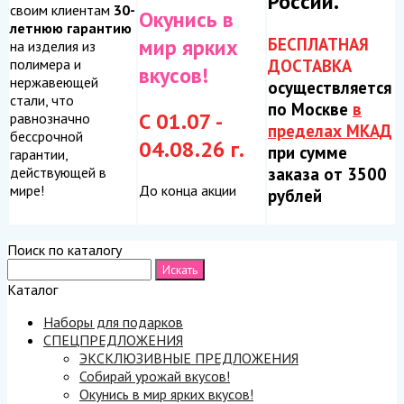
России.
своим клиентам
30-
Окунись в
летнюю гарантию
БЕСПЛАТНАЯ
мир ярких
на изделия из
ДОСТАВКА
полимера и
вкусов!
нержавеющей
осуществляется
стали, что
по Москве
в
С 01.07 -
равнозначно
пределах МКАД
бессрочной
04.08.26 г.
при сумме
гарантии,
заказа от 3500
действующей в
До конца акции
мире!
рублей
Поиск по каталогу
Каталог
Наборы для подарков
СПЕЦПРЕДЛОЖЕНИЯ
ЭКСКЛЮЗИВНЫЕ ПРЕДЛОЖЕНИЯ
Собирай урожай вкусов!
Окунись в мир ярких вкусов!