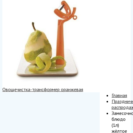
Овощечистка-трансформер оранжевая
Главная
Празднич
распрода
Замесочн
блюдо
(1л)
жёлтое