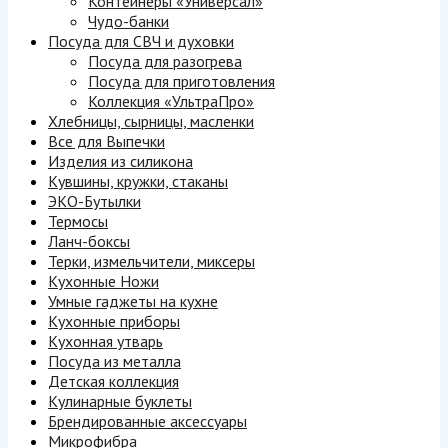
Контейнеры «Универсал»
Чудо-банки
Посуда для СВЧ и духовки
Посуда для разогрева
Посуда для приготовления
Коллекция «УльтраПро»
Хлебницы, сырницы, масленки
Все для Выпечки
Изделия из силикона
Кувшины, кружки, стаканы
ЭКО-Бутылки
Термосы
Ланч-боксы
Терки, измельчители, миксеры
Кухонные Ножи
Умные гаджеты на кухне
Кухонные приборы
Кухонная утварь
Посуда из металла
Детская коллекция
Кулинарные буклеты
Брендированные аксессуары
Микрофибра