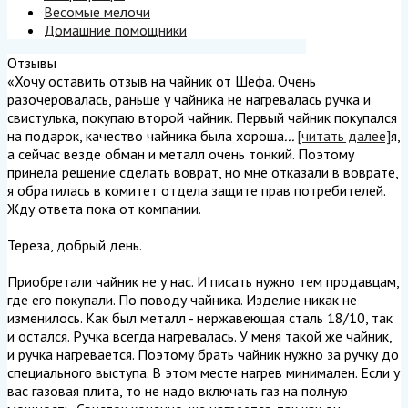
Весомые мелочи
Домашние помощники
Отзывы
«Хочу оставить отзыв на чайник от Шефа. Очень
разочеровалась, раньше у чайника не нагревалась ручка и
свистулька, покупаю второй чайник. Первый чайник покупался
на подарок, качество чайника была хороша
...
[читать далее]
я,
а сейчас везде обман и металл очень тонкий. Поэтому
принела решение сделать воврат, но мне отказали в воврате,
я обратилась в комитет отдела защите прав потребителей.
Жду ответа пока от компании.
Тереза, добрый день.
Приобретали чайник не у нас. И писать нужно тем продавцам,
где его покупали. По поводу чайника. Изделие никак не
изменилось. Как был металл - нержавеющая сталь 18/10, так
и остался. Ручка всегда нагревалась. У меня такой же чайник,
и ручка нагревается. Поэтому брать чайник нужно за ручку до
специального выступа. В этом месте нагрев минимален. Если у
вас газовая плита, то не надо включать газ на полную