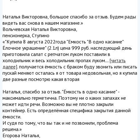
Наталья Викторовна, большое спасибо за отзыв. Будем рады
видеть вас снова в нашем магазине.
»
Вольчевская Наталья Викторовна
,
пенсионерка, Ступино
«"Купила 8 августа 2022года "Емкость "В одно касание"
Ёлочное украшение" (2.1л) цена 999 руб. наследующий день
приготовила салат с репчатом луком поставили в
холодильник и весь холодильник пропах луком
...
[читать
далее]
. получается ёмкость с браком буду звонить или писать
пускай меняют осталась я от товара недовольная, но я купила
две разные посмотрю какая вторая
Наталья, спасибо за отзыв. "Ёмкость в одно касание" -
максимально герметична. Поэтому ни о каких запахах не
может идти речи. Возможно вы не плотно закрыли
контейнер. Есть определённая специфика закрытия данной
ёмкости.
И судя по тому, что вы так и не позвонили, проблема
решена.
»
Егорова Наталья
,