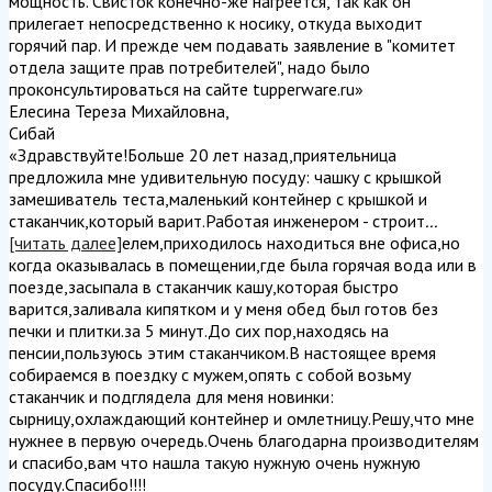
мощность. Свисток конечно-же нагреется, так как он
прилегает непосредственно к носику, откуда выходит
горячий пар. И прежде чем подавать заявление в "комитет
отдела защите прав потребителей", надо было
проконсультироваться на сайте tupperware.ru
»
Елесина Тереза Михайловна
,
Сибай
«Здравствуйте!Больше 20 лет назад,приятельница
предложила мне удивительную посуду: чашку с крышкой
замешиватель теста,маленький контейнер с крышкой и
стаканчик,который варит.Работая инженером - строит
...
[читать далее]
елем,приходилось находиться вне офиса,но
когда оказывалась в помещении,где была горячая вода или в
поезде,засыпала в стаканчик кашу,которая быстро
варится,заливала кипятком и у меня обед был готов без
печки и плитки.за 5 минут.До сих пор,находясь на
пенсии,пользуюсь этим стаканчиком.В настоящее время
собираемся в поездку с мужем,опять с собой возьму
стаканчик и подглядела для меня новинки:
сырницу,охлаждающий контейнер и омлетницу.Решу,что мне
нужнее в первую очередь.Очень благодарна производителям
и спасибо,вам что нашла такую нужную очень нужную
посуду.Спасибо!!!!