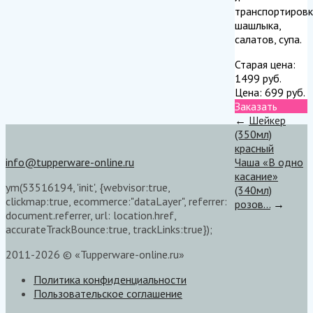
транспортировк
шашлыка,
салатов, супа.
Старая цена:
1499
руб.
Цена:
699
руб.
Заказать
←
Шейкер
(350мл)
красный
info@tupperware-online.ru
Чаша «В одно
касание»
ym(53516194, 'init', {webvisor:true,
(340мл)
clickmap:true, ecommerce:"dataLayer", referrer:
розов...
→
document.referrer, url: location.href,
accurateTrackBounce:true, trackLinks:true});
2011-2026 © «Tupperware-online.ru»
Политика конфиденциальности
Пользовательское соглашение