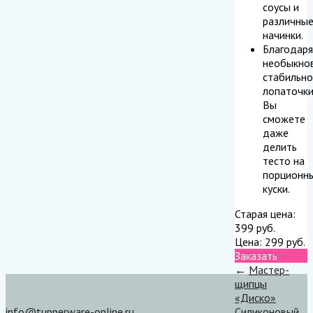
соусы и
различны
начинки.
Благодаря
необыкно
стабильно
лопаточки
Вы
сможете
даже
делить
тесто на
порционн
куски.
Старая цена:
399
руб.
Цена:
299
руб.
Заказать
←
Мастер-
щипцы
«Диско»
info@tupperware-online.ru
Силиконовый