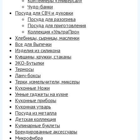
Контейнеры «Универсал»
Чудо-банки
Посуда для СВЧ и духовки
Посуда для разогрева
Посуда для приготовления
Коллекция «УльтраПро»
Хлебницы, сырницы, масленки
Все для Выпечки
Изделия из силикона
Кувшины, кружки, стаканы
ЭКО-Бутылки
Термосы
Ланч-боксы
Терки, измельчители, миксеры
Кухонные Ножи
Умные гаджеты на кухне
Кухонные приборы
Кухонная утварь
Посуда из металла
Детская коллекция
Кулинарные буклеты
Брендированные аксессуары
Микрофибра