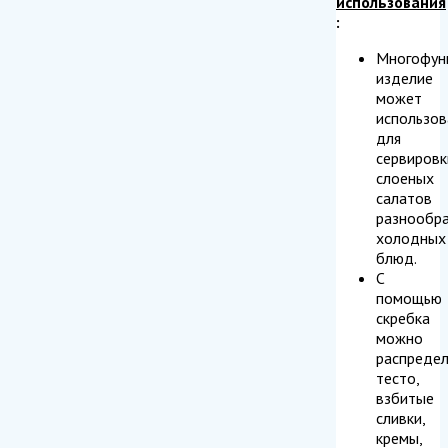
использования
:
Многофун
изделие
может
использов
для
сервировк
слоеных
салатов
разнообр
холодных
блюд.
С
помощью
скребка
можно
распредел
тесто,
взбитые
сливки,
кремы,