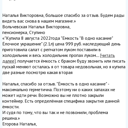
Наталья Викторовна, большое спасибо за отзыв. Будем рады
видеть вас снова в нашем магазине.
»
Вольчевская Наталья Викторовна
,
пенсионерка, Ступино
«"Купила 8 августа 2022года "Емкость "В одно касание"
Ёлочное украшение" (2.1л) цена 999 руб. наследующий день
приготовила салат с репчатом луком поставили в
холодильник и весь холодильник пропах луком
...
[читать
далее]
. получается ёмкость с браком буду звонить или писать
пускай меняют осталась я от товара недовольная, но я купила
две разные посмотрю какая вторая
Наталья, спасибо за отзыв. "Ёмкость в одно касание" -
максимально герметична. Поэтому ни о каких запахах не
может идти речи. Возможно вы не плотно закрыли
контейнер. Есть определённая специфика закрытия данной
ёмкости.
И судя по тому, что вы так и не позвонили, проблема
решена.
»
Егорова Наталья
,