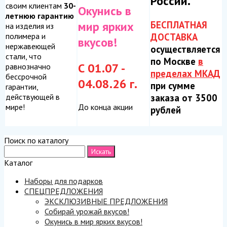
России.
своим клиентам
30-
Окунись в
летнюю гарантию
БЕСПЛАТНАЯ
мир ярких
на изделия из
ДОСТАВКА
полимера и
вкусов!
нержавеющей
осуществляется
стали, что
по Москве
в
С 01.07 -
равнозначно
пределах МКАД
бессрочной
04.08.26 г.
при сумме
гарантии,
заказа от 3500
действующей в
До конца акции
мире!
рублей
Поиск по каталогу
Каталог
Наборы для подарков
СПЕЦПРЕДЛОЖЕНИЯ
ЭКСКЛЮЗИВНЫЕ ПРЕДЛОЖЕНИЯ
Собирай урожай вкусов!
Окунись в мир ярких вкусов!