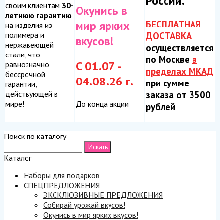
России.
своим клиентам
30-
Окунись в
летнюю гарантию
БЕСПЛАТНАЯ
мир ярких
на изделия из
ДОСТАВКА
полимера и
вкусов!
нержавеющей
осуществляется
стали, что
по Москве
в
С 01.07 -
равнозначно
пределах МКАД
бессрочной
04.08.26 г.
при сумме
гарантии,
заказа от 3500
действующей в
До конца акции
мире!
рублей
Поиск по каталогу
Каталог
Наборы для подарков
СПЕЦПРЕДЛОЖЕНИЯ
ЭКСКЛЮЗИВНЫЕ ПРЕДЛОЖЕНИЯ
Собирай урожай вкусов!
Окунись в мир ярких вкусов!