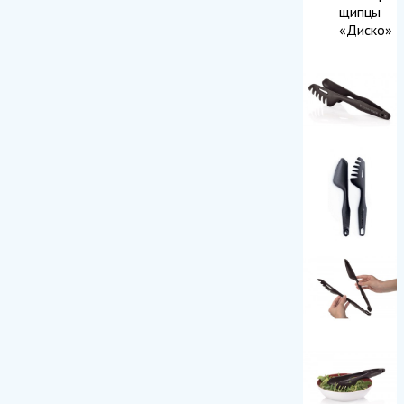
щипцы
«Диско»