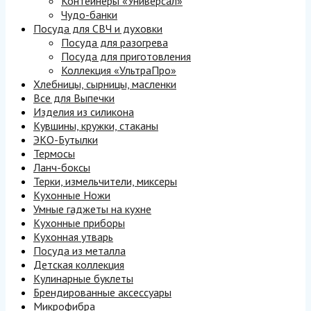
Контейнеры «Универсал»
Чудо-банки
Посуда для СВЧ и духовки
Посуда для разогрева
Посуда для приготовления
Коллекция «УльтраПро»
Хлебницы, сырницы, масленки
Все для Выпечки
Изделия из силикона
Кувшины, кружки, стаканы
ЭКО-Бутылки
Термосы
Ланч-боксы
Терки, измельчители, миксеры
Кухонные Ножи
Умные гаджеты на кухне
Кухонные приборы
Кухонная утварь
Посуда из металла
Детская коллекция
Кулинарные буклеты
Брендированные аксессуары
Микрофибра