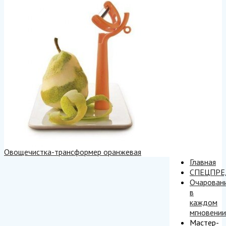
Овощечистка-трансформер оранжевая
Главная
СПЕЦПР
Очарован
в
каждом
мгновении
Мастер-