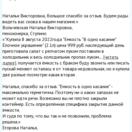
Наталья Викторовна, большое спасибо за отзыв. Будем рады
видеть вас снова в нашем магазине.
»
Вольчевская Наталья Викторовна
,
пенсионерка, Ступино
«"Купила 8 августа 2022года "Емкость "В одно касание"
Ёлочное украшение" (2.1л) цена 999 руб. наследующий день
приготовила салат с репчатом луком поставили в
холодильник и весь холодильник пропах луком
...
[читать
далее]
. получается ёмкость с браком буду звонить или писать
пускай меняют осталась я от товара недовольная, но я купила
две разные посмотрю какая вторая
Наталья, спасибо за отзыв. "Ёмкость в одно касание" -
максимально герметична. Поэтому ни о каких запахах не
может идти речи. Возможно вы не плотно закрыли
контейнер. Есть определённая специфика закрытия данной
ёмкости.
И судя по тому, что вы так и не позвонили, проблема
решена.
»
Егорова Наталья
,