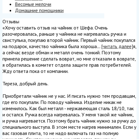
Весомые мелочи
Домашние помощники
Отзывы
«Хочу оставить отзыв на чайник от Шефа. Очень
разочеровалась, раньше у чайника не нагревалась ручка и
свистулька, покупаю второй чайник. Первый чайник покупался
на подарок, качество чайника была хороша
...
[читать далее]
я,
а сейчас везде обман и металл очень тонкий. Поэтому
принела решение сделать воврат, но мне отказали в воврате,
я обратилась в комитет отдела защите прав потребителей.
Жду ответа пока от компании.
Тереза, добрый день.
Приобретали чайник не у нас. И писать нужно тем продавцам,
где его покупали. По поводу чайника. Изделие никак не
изменилось. Как был металл - нержавеющая сталь 18/10, так
и остался. Ручка всегда нагревалась. У меня такой же чайник,
и ручка нагревается. Поэтому брать чайник нужно за ручку до
специального выступа. В этом месте нагрев минимален. Если у
вас газовая плита, то не надо включать газ на полную