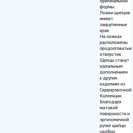
оригинальной
формы.
Ложки щипцов
имеют
закругленные
края.
На ложках
расположены
продолговатые
отверстия.
Щипцы станут
идеальным
дополнением
к другим
изделиям из
Сервировочной
Коллекции.
Благодаря
матовой
поверхности и
эргономичной
ручке щипцы
удобно