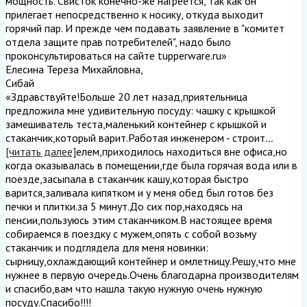
мощность. Свисток конечно-же нагреется, так как он
прилегает непосредственно к носику, откуда выходит
горячий пар. И прежде чем подавать заявление в "комитет
отдела защите прав потребителей", надо было
проконсультироваться на сайте tupperware.ru
»
Елесина Тереза Михайловна
,
Сибай
«Здравствуйте!Больше 20 лет назад,приятельница
предложила мне удивительную посуду: чашку с крышкой
замешиватель теста,маленький контейнер с крышкой и
стаканчик,который варит.Работая инженером - строит
...
[читать далее]
елем,приходилось находиться вне офиса,но
когда оказывалась в помещении,где была горячая вода или в
поезде,засыпала в стаканчик кашу,которая быстро
варится,заливала кипятком и у меня обед был готов без
печки и плитки.за 5 минут.До сих пор,находясь на
пенсии,пользуюсь этим стаканчиком.В настоящее время
собираемся в поездку с мужем,опять с собой возьму
стаканчик и подглядела для меня новинки:
сырницу,охлаждающий контейнер и омлетницу.Решу,что мне
нужнее в первую очередь.Очень благодарна производителям
и спасибо,вам что нашла такую нужную очень нужную
посуду.Спасибо!!!!