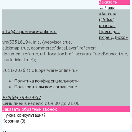
Заказать
←
Чаша
«Алоха»
(450мл)
розовая
info@tupperware-online.ru
Пресс для
пюре «Диско»
ym(53516194, 'init', {webvisor:true,
→
clickmap:true, ecommerce:"dataLayer", referrer:
document.referrer, url: location.href, accurateTrackBounce:true,
trackLinks:true});
2011-2026 © «Tupperware-online.ru»
Политика конфиденциальности
Пользовательское соглашение
+7(964) 799-79-57
Семь дней в неделю с 09:00 до 21:00
Заказать обратный звонок
Нужна консультация?
Корзина
(
0
)
Меню