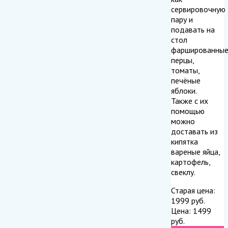
сервировочную
пару и
подавать на
стол
фаршированны
перцы,
томаты,
печёные
яблоки.
Также с их
помощью
можно
доставать из
кипятка
вареные яйца,
картофель,
свеклу.
Старая цена:
1999
руб.
Цена:
1499
руб.