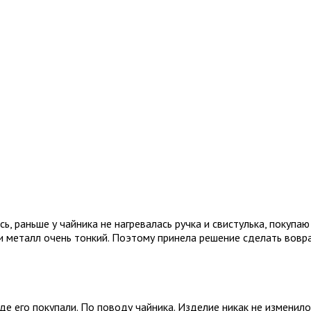
, раньше у чайника не нагревалась ручка и свистулька, покупаю
 и металл очень тонкий. Поэтому принела решение сделать вовра
де его покупали. По поводу чайника. Изделие никак не изменилос