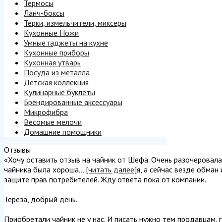
Термосы
Ланч-боксы
Терки, измельчители, миксеры
Кухонные Ножи
Умные гаджеты на кухне
Кухонные приборы
Кухонная утварь
Посуда из металла
Детская коллекция
Кулинарные буклеты
Брендированные аксессуары
Микрофибра
Весомые мелочи
Домашние помощники
Отзывы
«Хочу оставить отзыв на чайник от Шефа. Очень разочеровалась
чайника была хороша
...
[читать далее]
я, а сейчас везде обман
защите прав потребителей. Жду ответа пока от компании.
Тереза, добрый день.
Приобретали чайник не у нас. И писать нужно тем продавцам, г