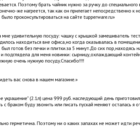
ревается. Поэтому брать чайник нужно за ручку до специального 
конечно-же нагреется, так как он прилегает непосредственно к 
 было проконсультироваться на сайте tupperware.ru
»
 мне удивительную посуду: чашку с крышкой замешиватель тест
дилось находиться вне офиса,но когда оказывалась в помещении
 был готов без печки и плитки.за 5 минут.До сих пор,находясь 
к и подглядела для меня новинки: сырницу,охлаждающий контей
жную очень нужную посуду.Спасибо!!!!
идеть вас снова в нашем магазине.
»
ое украшение" (2.1л) цена 999 руб. наследующий день приготови
ть с браком буду звонить или писать пускай меняют осталась я 
ально герметична. Поэтому ни о каких запахах не может идти ре