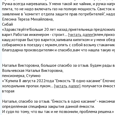
Ручка всегда нагревалась. У меня такой же чайник, и ручка наг
плита, то не надо включать газ на полную мощность. Свисток 
заявление в "комитет отдела защите прав потребителей", надо
Елесина Тереза Михайловна
,
Сибай
«Здравствуйте!Больше 20 лет назад,приятельница предложила
варит.Работая инженером - строит
...
[читать далее]
елем,прихо
кашу,которая быстро варится,заливала кипятком и у меня обед
собираемся в поездку с мужем,опять с собой возьму стаканчи
благодарна производителям и спасибо,вам что нашла такую ну
Наталья Викторовна, большое спасибо за отзыв. Будем рады в
Вольчевская Наталья Викторовна
,
пенсионерка, Ступино
«"Купила 8 августа 2022года "Емкость "В одно касание" Ёлочн
холодильник пропах луком
...
[читать далее]
. получается ёмкос
вторая
Наталья, спасибо за отзыв. "Ёмкость в одно касание" - максим
определённая специфика закрытия данной ёмкости.
И судя по тому, что вы так и не позвонили, проблема решена.
»