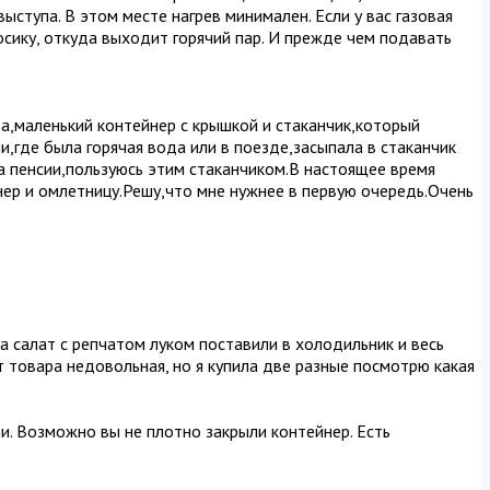
выступа. В этом месте нагрев минимален. Если у вас газовая
носику, откуда выходит горячий пар. И прежде чем подавать
а,маленький контейнер с крышкой и стаканчик,который
,где была горячая вода или в поезде,засыпала в стаканчик
на пенсии,пользуюсь этим стаканчиком.В настоящее время
нер и омлетницу.Решу,что мне нужнее в первую очередь.Очень
ла салат с репчатом луком поставили в холодильник и весь
от товара недовольная, но я купила две разные посмотрю какая
чи. Возможно вы не плотно закрыли контейнер. Есть