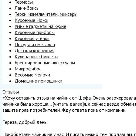
Термосы
Ланч-боксы
Терки, измельчители, миксеры
Кухонные Ножи
Умные гаджеты на кухне
Кухонные приборы
Кухонная утварь
Посуда из металла
Детская коллекция
Кулинарные буклеты
Брендированные аксессуары
Микрофибра
Весомые мелочи
Домашние помощники
Отзывы
«Хочу оставить отзыв на чайник от Шефа. Очень разочеровалась
чайника была хороша
...
[читать далее]
я, а сейчас везде обман
защите прав потребителей. Жду ответа пока от компании.
Тереза, добрый день.
Приобретали чайник не у нас. И писать нужно тем продавцам, г