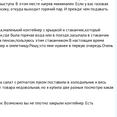
выступа. В этом месте нагрев минимален. Если у вас газовая
носику, откуда выходит горячий пар. И прежде чем подавать
а,маленький контейнер с крышкой и стаканчик,который
,где была горячая вода или в поезде,засыпала в стаканчик
на пенсии,пользуюсь этим стаканчиком.В настоящее время
нер и омлетницу.Решу,что мне нужнее в первую очередь.Очень
ла салат с репчатом луком поставили в холодильник и весь
от товара недовольная, но я купила две разные посмотрю какая
чи. Возможно вы не плотно закрыли контейнер. Есть