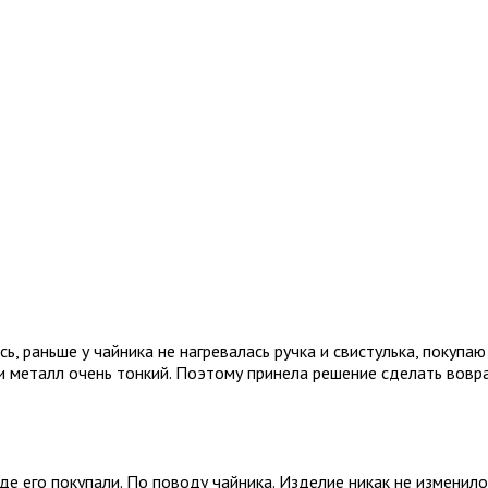
, раньше у чайника не нагревалась ручка и свистулька, покупаю
 и металл очень тонкий. Поэтому принела решение сделать вовра
де его покупали. По поводу чайника. Изделие никак не изменилос