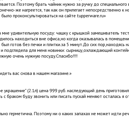
ревается. Поэтому брать чайник нужно за ручку до специального 
конечно-же нагреется, так как он прилегает непосредственно к 
 было проконсультироваться на сайте tupperware.ru
»
 мне удивительную посуду: чашку с крышкой замешиватель тест
дилось находиться вне офиса,но когда оказывалась в помещении
 был готов без печки и плитки.за 5 минут.До сих пор,находясь 
к и подглядела для меня новинки: сырницу,охлаждающий контей
жную очень нужную посуду.Спасибо!!!!
идеть вас снова в нашем магазине.
»
ое украшение" (2.1л) цена 999 руб. наследующий день приготови
ть с браком буду звонить или писать пускай меняют осталась я 
ально герметична. Поэтому ни о каких запахах не может идти ре