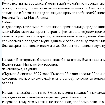
Ручка всегда нагревалась. У меня такой же чайник, и ручка наг
плита, то не надо включать газ на полную мощность. Свисток 
заявление в "комитет отдела защите прав потребителей", надо
Елесина Тереза Михайловна
,
Сибай
«Здравствуйте!Больше 20 лет назад,приятельница предложила
варит.Работая инженером - строит
...
[читать далее]
елем,прихо
кашу,которая быстро варится,заливала кипятком и у меня обед
собираемся в поездку с мужем,опять с собой возьму стаканчи
благодарна производителям и спасибо,вам что нашла такую ну
Наталья Викторовна, большое спасибо за отзыв. Будем рады в
Вольчевская Наталья Викторовна
,
пенсионерка, Ступино
«"Купила 8 августа 2022года "Емкость "В одно касание" Ёлочн
холодильник пропах луком
...
[читать далее]
. получается ёмкос
вторая
Наталья, спасибо за отзыв. "Ёмкость в одно касание" - максим
определённая специфика закрытия данной ёмкости.
И судя по тому, что вы так и не позвонили, проблема решена.
»