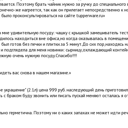
ревается. Поэтому брать чайник нужно за ручку до специального 
конечно-же нагреется, так как он прилегает непосредственно к 
 было проконсультироваться на сайте tupperware.ru
»
 мне удивительную посуду: чашку с крышкой замешиватель тест
дилось находиться вне офиса,но когда оказывалась в помещении
 был готов без печки и плитки.за 5 минут.До сих пор,находясь 
к и подглядела для меня новинки: сырницу,охлаждающий контей
жную очень нужную посуду.Спасибо!!!!
идеть вас снова в нашем магазине.
»
ое украшение" (2.1л) цена 999 руб. наследующий день приготови
ть с браком буду звонить или писать пускай меняют осталась я 
ально герметична. Поэтому ни о каких запахах не может идти ре