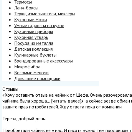
Термосы
Ланч-боксы
Терки, измельчители, миксеры
Кухонные Ножи
Умные гаджеты на кухне
Кухонные приборы
Кухонная утварь
Посуда из металла
Детская коллекция
Кулинарные буклеты
Брендированные аксессуары
Микрофибра
Весомые мелочи
Домашние помощники
Отзывы
«Хочу оставить отзыв на чайник от Шефа. Очень разочеровалась
чайника была хороша
...
[читать далее]
я, а сейчас везде обман
защите прав потребителей. Жду ответа пока от компании.
Тереза, добрый день.
Приобретали чайник не у нас. И писать нужно тем продавцам, г