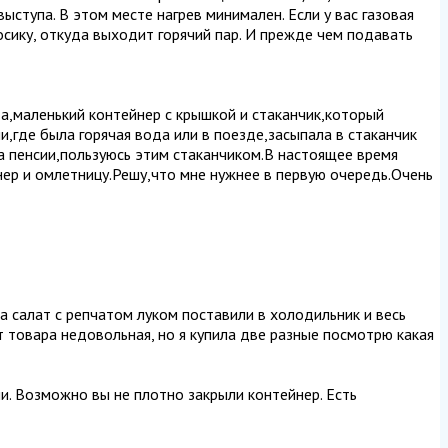
выступа. В этом месте нагрев минимален. Если у вас газовая
носику, откуда выходит горячий пар. И прежде чем подавать
а,маленький контейнер с крышкой и стаканчик,который
,где была горячая вода или в поезде,засыпала в стаканчик
на пенсии,пользуюсь этим стаканчиком.В настоящее время
нер и омлетницу.Решу,что мне нужнее в первую очередь.Очень
ла салат с репчатом луком поставили в холодильник и весь
от товара недовольная, но я купила две разные посмотрю какая
чи. Возможно вы не плотно закрыли контейнер. Есть