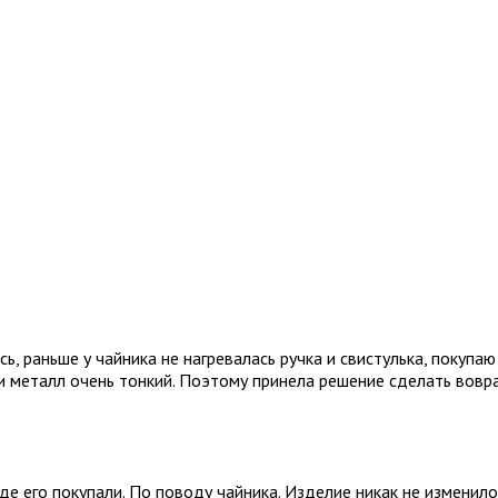
, раньше у чайника не нагревалась ручка и свистулька, покупаю
 и металл очень тонкий. Поэтому принела решение сделать вовра
де его покупали. По поводу чайника. Изделие никак не изменилос