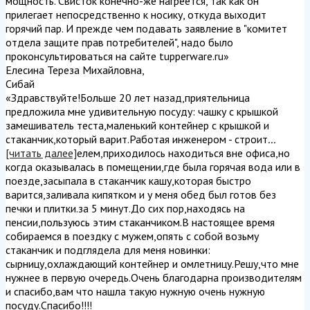
мощность. Свисток конечно-же нагреется, так как он
прилегает непосредственно к носику, откуда выходит
горячий пар. И прежде чем подавать заявление в "комитет
отдела защите прав потребителей", надо было
проконсультироваться на сайте tupperware.ru
»
Елесина Тереза Михайловна
,
Сибай
«Здравствуйте!Больше 20 лет назад,приятельница
предложила мне удивительную посуду: чашку с крышкой
замешиватель теста,маленький контейнер с крышкой и
стаканчик,который варит.Работая инженером - строит
...
[читать далее]
елем,приходилось находиться вне офиса,но
когда оказывалась в помещении,где была горячая вода или в
поезде,засыпала в стаканчик кашу,которая быстро
варится,заливала кипятком и у меня обед был готов без
печки и плитки.за 5 минут.До сих пор,находясь на
пенсии,пользуюсь этим стаканчиком.В настоящее время
собираемся в поездку с мужем,опять с собой возьму
стаканчик и подглядела для меня новинки:
сырницу,охлаждающий контейнер и омлетницу.Решу,что мне
нужнее в первую очередь.Очень благодарна производителям
и спасибо,вам что нашла такую нужную очень нужную
посуду.Спасибо!!!!