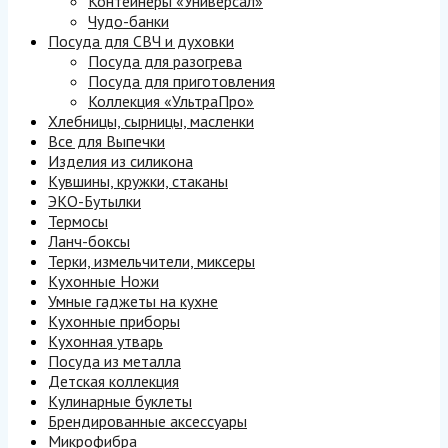
Контейнеры «Универсал»
Чудо-банки
Посуда для СВЧ и духовки
Посуда для разогрева
Посуда для приготовления
Коллекция «УльтраПро»
Хлебницы, сырницы, масленки
Все для Выпечки
Изделия из силикона
Кувшины, кружки, стаканы
ЭКО-Бутылки
Термосы
Ланч-боксы
Терки, измельчители, миксеры
Кухонные Ножи
Умные гаджеты на кухне
Кухонные приборы
Кухонная утварь
Посуда из металла
Детская коллекция
Кулинарные буклеты
Брендированные аксессуары
Микрофибра