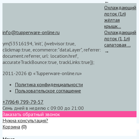
←
Охлаждающий
лоток (1л)
жёлтая
крышк...
info@tupperware-online.ru
Охлаждающий
лоток (1,1л)
ym(53516194, 'init', {webvisor:true,
салатовая ...
clickmap:true, ecommerce:"dataLayer", referrer:
→
document.referrer, url: location.href,
accurateTrackBounce:true, trackLinks:true});
2011-2026 © «Tupperware-online.ru»
Политика конфиденциальности
Пользовательское соглашение
+7(964) 799-79-57
Семь дней в неделю с 09:00 до 21:00
Заказать обратный звонок
Нужна консультация?
Корзина
(
0
)
Меню
Меню