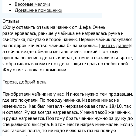
Весомые мелочи
Домашние помощники
Отзывы
«Хочу оставить отзыв на чайник от Шефа. Очень
разочеровалась, раньше у чайника не нагревалась ручка и
свистулька, покупаю второй чайник. Первый чайник покупался
на подарок, качество чайника была хороша
...
[читать далее]
я,
а сейчас везде обман и металл очень тонкий. Поэтому
принела решение сделать воврат, но мне отказали в воврате,
я обратилась в комитет отдела защите прав потребителей.
Жду ответа пока от компании.
Тереза, добрый день.
Приобретали чайник не у нас. И писать нужно тем продавцам,
где его покупали. По поводу чайника. Изделие никак не
изменилось. Как был металл - нержавеющая сталь 18/10, так
и остался. Ручка всегда нагревалась. У меня такой же чайник,
и ручка нагревается. Поэтому брать чайник нужно за ручку до
специального выступа. В этом месте нагрев минимален. Если у
вас газовая плита, то не надо включать газ на полную