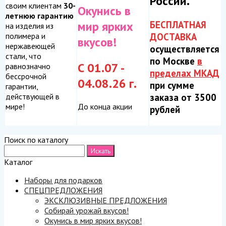
России.
своим клиентам
30-
Окунись в
летнюю гарантию
БЕСПЛАТНАЯ
мир ярких
на изделия из
ДОСТАВКА
полимера и
вкусов!
нержавеющей
осуществляется
стали, что
по Москве
в
С 01.07 -
равнозначно
пределах МКАД
бессрочной
04.08.26 г.
при сумме
гарантии,
заказа от 3500
действующей в
До конца акции
мире!
рублей
Поиск по каталогу
Каталог
Наборы для подарков
СПЕЦПРЕДЛОЖЕНИЯ
ЭКСКЛЮЗИВНЫЕ ПРЕДЛОЖЕНИЯ
Собирай урожай вкусов!
Окунись в мир ярких вкусов!