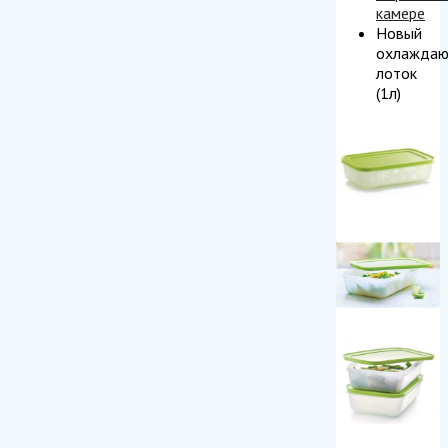
камере
Новый
охлажда
лоток
(1л)