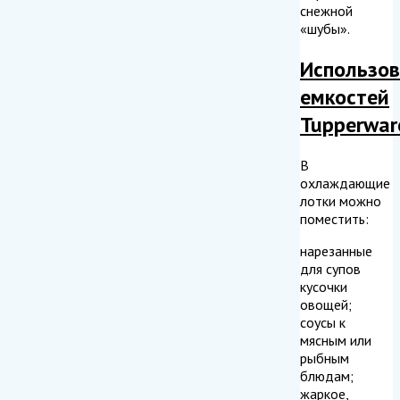
снежной
«шубы».
Использо
емкостей
Tupperwar
В
охлаждающие
лотки можно
поместить:
нарезанные
для супов
кусочки
овощей;
соусы к
мясным или
рыбным
блюдам;
жаркое,