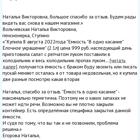
Наталья Викторовна, большое спасибо за отзыв. Будем рады
видеть вас снова в нашем магазине.
»
Вольчевская Наталья Викторовна
,
пенсионерка, Ступино
«"Купила 8 августа 2022года "Емкость "В одно касание"
Ёлочное украшение" (2.1л) цена 999 руб. наследующий день
приготовила салат с репчатом луком поставили в
холодильник и весь холодильник пропах луком
...
[читать
далее]
. получается ёмкость с браком буду звонить или писать
пускай меняют осталась я от товара недовольная, но я купила
две разные посмотрю какая вторая
Наталья, спасибо за отзыв. "Ёмкость в одно касание" -
максимально герметична. Поэтому ни о каких запахах не
может идти речи. Возможно вы не плотно закрыли
контейнер. Есть определённая специфика закрытия данной
ёмкости.
И судя по тому, что вы так и не позвонили, проблема
решена.
»
Егорова Наталья
,