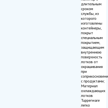
длительным
сроком
службы, из
которого
изготовлены
контейнеры,
покрыт
специальным
покрытием,
защищающим
внутреннюю
поверхность
лотков от
окрашивания
при
соприкосновени
с продуктами;
Материал
охлаждающих
лотков
Tupperware
легко