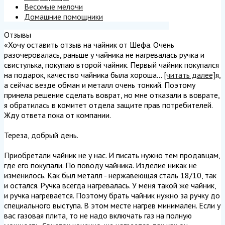
Весомые мелочи
Домашние помощники
Отзывы
«Хочу оставить отзыв на чайник от Шефа. Очень
разочеровалась, раньше у чайника не нагревалась ручка и
свистулька, покупаю второй чайник. Первый чайник покупался
на подарок, качество чайника была хороша
...
[читать далее]
я,
а сейчас везде обман и металл очень тонкий. Поэтому
принела решение сделать воврат, но мне отказали в воврате,
я обратилась в комитет отдела защите прав потребителей.
Жду ответа пока от компании.
Тереза, добрый день.
Приобретали чайник не у нас. И писать нужно тем продавцам,
где его покупали. По поводу чайника. Изделие никак не
изменилось. Как был металл - нержавеющая сталь 18/10, так
и остался. Ручка всегда нагревалась. У меня такой же чайник,
и ручка нагревается. Поэтому брать чайник нужно за ручку до
специального выступа. В этом месте нагрев минимален. Если у
вас газовая плита, то не надо включать газ на полную