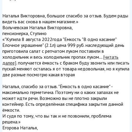
Наталья Викторовна, большое спасибо за отзыв. Будем рады
видеть вас снова в нашем магазине.
»
Вольчевская Наталья Викторовна
,
пенсионерка, Ступино
«"Купила 8 августа 2022года "Емкость "В одно касание"
Ёлочное украшение" (2.1л) цена 999 руб. наследующий день
приготовила салат с репчатом луком поставили в
холодильник и весь холодильник пропах луком
...
[читать
далее]
. получается ёмкость с браком буду звонить или писать
пускай меняют осталась я от товара недовольная, но я купила
две разные посмотрю какая вторая
Наталья, спасибо за отзыв. "Ёмкость в одно касание" -
максимально герметична. Поэтому ни о каких запахах не
может идти речи. Возможно вы не плотно закрыли
контейнер. Есть определённая специфика закрытия данной
ёмкости.
И судя по тому, что вы так и не позвонили, проблема
решена.
»
Егорова Наталья
,