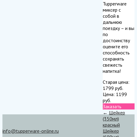
Tupperware
миксер с
собой в
дальнюю
поездку – и вы
по
достоинству
оцените его
способность
сохранять
свежесть
напитка!
Старая цена:
1799
руб.
Цена:
1199
руб.
Заказать
←
Шейкер
(350мл)
красный
info@tupperware-online.ru
Шейкер
(600мл)