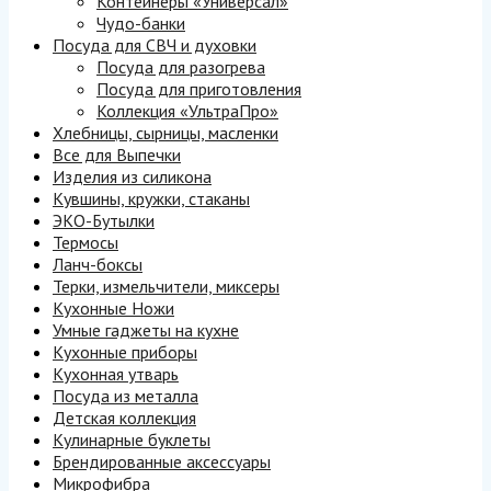
Контейнеры «Универсал»
Чудо-банки
Посуда для СВЧ и духовки
Посуда для разогрева
Посуда для приготовления
Коллекция «УльтраПро»
Хлебницы, сырницы, масленки
Все для Выпечки
Изделия из силикона
Кувшины, кружки, стаканы
ЭКО-Бутылки
Термосы
Ланч-боксы
Терки, измельчители, миксеры
Кухонные Ножи
Умные гаджеты на кухне
Кухонные приборы
Кухонная утварь
Посуда из металла
Детская коллекция
Кулинарные буклеты
Брендированные аксессуары
Микрофибра