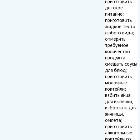
приготовить
детское
питание;
приготовить
жидкое тесто
любого вида;
отмерить
требуемое
количество
продукта;
смешать соусы
для блюд;
приготовить
молочные
коктейли;
взбить яйца
для выпечки,
взболтать для
яичницы,
омлета;
приготовить
алкогольные
коктейли со