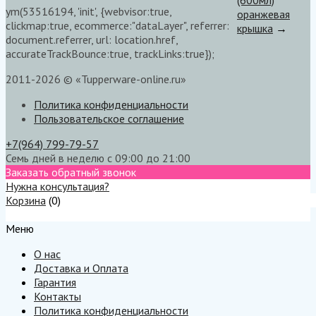
ym(53516194, 'init', {webvisor:true,
оранжевая
clickmap:true, ecommerce:"dataLayer", referrer:
крышка
→
document.referrer, url: location.href,
accurateTrackBounce:true, trackLinks:true});
2011-2026 © «Tupperware-online.ru»
Политика конфиденциальности
Пользовательское соглашение
+7(964) 799-79-57
Семь дней в неделю с 09:00 до 21:00
Заказать обратный звонок
Нужна консультация?
Корзина
(
0
)
Меню
Меню
О нас
Доставка и Оплата
Гарантия
Контакты
Политика конфиденциальности