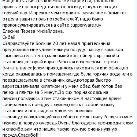
мощность. Свисток конечно-же нагреется, так как он
прилегает непосредственно к носику, откуда выходит
горячий пар. И прежде чем подавать заявление в "комитет
отдела защите прав потребителей", надо было
проконсультироваться на сайте tupperware.ru
»
Елесина Тереза Михайловна
,
Сибай
«Здравствуйте!Больше 20 лет назад,приятельница
предложила мне удивительную посуду: чашку с крышкой
замешиватель теста,маленький контейнер с крышкой и
стаканчик,который варит.Работая инженером - строит
...
[читать далее]
елем,приходилось находиться вне офиса,но
когда оказывалась в помещении,где была горячая вода или в
поезде,засыпала в стаканчик кашу,которая быстро
варится,заливала кипятком и у меня обед был готов без
печки и плитки.за 5 минут.До сих пор,находясь на
пенсии,пользуюсь этим стаканчиком.В настоящее время
собираемся в поездку с мужем,опять с собой возьму
стаканчик и подглядела для меня новинки:
сырницу,охлаждающий контейнер и омлетницу.Решу,что мне
нужнее в первую очередь.Очень благодарна производителям
и спасибо,вам что нашла такую нужную очень нужную
посуду.Спасибо!!!!