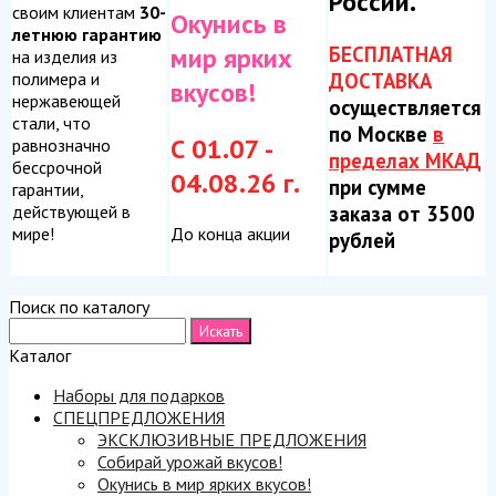
России.
своим клиентам
30-
Окунись в
летнюю гарантию
БЕСПЛАТНАЯ
мир ярких
на изделия из
ДОСТАВКА
полимера и
вкусов!
нержавеющей
осуществляется
стали, что
по Москве
в
С 01.07 -
равнозначно
пределах МКАД
бессрочной
04.08.26 г.
при сумме
гарантии,
заказа от 3500
действующей в
До конца акции
мире!
рублей
Поиск по каталогу
Каталог
Наборы для подарков
СПЕЦПРЕДЛОЖЕНИЯ
ЭКСКЛЮЗИВНЫЕ ПРЕДЛОЖЕНИЯ
Собирай урожай вкусов!
Окунись в мир ярких вкусов!