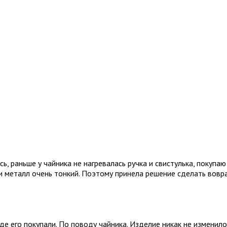
, раньше у чайника не нагревалась ручка и свистулька, покупаю
 и металл очень тонкий. Поэтому принела решение сделать вовра
де его покупали. По поводу чайника. Изделие никак не изменилос