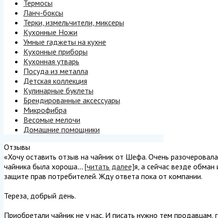
Термосы
Ланч-боксы
Терки, измельчители, миксеры
Кухонные Ножи
Умные гаджеты на кухне
Кухонные приборы
Кухонная утварь
Посуда из металла
Детская коллекция
Кулинарные буклеты
Брендированные аксессуары
Микрофибра
Весомые мелочи
Домашние помощники
Отзывы
«Хочу оставить отзыв на чайник от Шефа. Очень разочеровалась
чайника была хороша
...
[читать далее]
я, а сейчас везде обман
защите прав потребителей. Жду ответа пока от компании.
Тереза, добрый день.
Приобретали чайник не у нас. И писать нужно тем продавцам, г