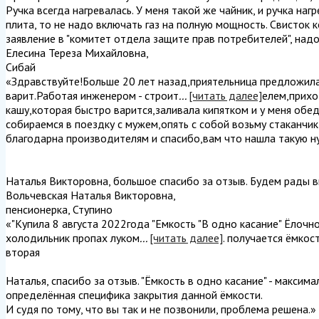
Ручка всегда нагревалась. У меня такой же чайник, и ручка наг
плита, то не надо включать газ на полную мощность. Свисток 
заявление в "комитет отдела защите прав потребителей", надо
Елесина Тереза Михайловна
,
Сибай
«Здравствуйте!Больше 20 лет назад,приятельница предложила
варит.Работая инженером - строит
...
[читать далее]
елем,прихо
кашу,которая быстро варится,заливала кипятком и у меня обед
собираемся в поездку с мужем,опять с собой возьму стаканчи
благодарна производителям и спасибо,вам что нашла такую ну
Наталья Викторовна, большое спасибо за отзыв. Будем рады в
Вольчевская Наталья Викторовна
,
пенсионерка, Ступино
«"Купила 8 августа 2022года "Емкость "В одно касание" Ёлочн
холодильник пропах луком
...
[читать далее]
. получается ёмкос
вторая
Наталья, спасибо за отзыв. "Ёмкость в одно касание" - максим
определённая специфика закрытия данной ёмкости.
И судя по тому, что вы так и не позвонили, проблема решена.
»