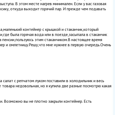
выступа. В этом месте нагрев минимален. Если у вас газовая
носику, откуда выходит горячий пар. И прежде чем подавать
а,маленький контейнер с крышкой и стаканчик,который
,где была горячая вода или в поезде,засыпала в стаканчик
на пенсии,пользуюсь этим стаканчиком.В настоящее время
нер и омлетницу.Решу,что мне нужнее в первую очередь.Очень
ла салат с репчатом луком поставили в холодильник и весь
от товара недовольная, но я купила две разные посмотрю какая
чи. Возможно вы не плотно закрыли контейнер. Есть