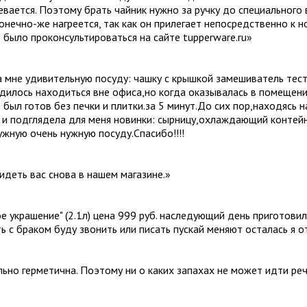
ревается. Поэтому брать чайник нужно за ручку до специального 
конечно-же нагреется, так как он прилегает непосредственно к 
 было проконсультироваться на сайте tupperware.ru
»
 мне удивительную посуду: чашку с крышкой замешиватель тест
дилось находиться вне офиса,но когда оказывалась в помещении
 был готов без печки и плитки.за 5 минут.До сих пор,находясь 
к и подглядела для меня новинки: сырницу,охлаждающий контей
жную очень нужную посуду.Спасибо!!!!
идеть вас снова в нашем магазине.
»
ое украшение" (2.1л) цена 999 руб. наследующий день приготови
ть с браком буду звонить или писать пускай меняют осталась я 
ально герметична. Поэтому ни о каких запахах не может идти ре