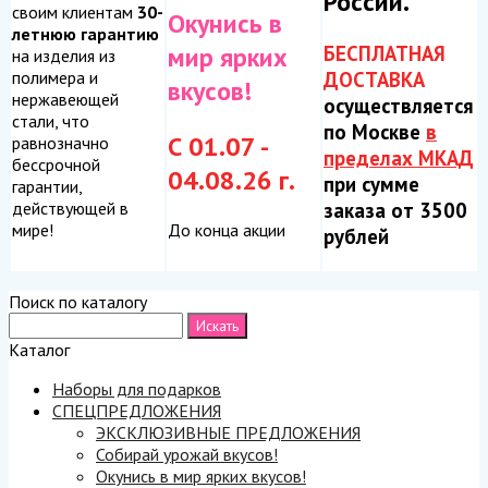
России.
своим клиентам
30-
Окунись в
летнюю гарантию
БЕСПЛАТНАЯ
мир ярких
на изделия из
ДОСТАВКА
полимера и
вкусов!
нержавеющей
осуществляется
стали, что
по Москве
в
С 01.07 -
равнозначно
пределах МКАД
бессрочной
04.08.26 г.
при сумме
гарантии,
заказа от 3500
действующей в
До конца акции
мире!
рублей
Поиск по каталогу
Каталог
Наборы для подарков
СПЕЦПРЕДЛОЖЕНИЯ
ЭКСКЛЮЗИВНЫЕ ПРЕДЛОЖЕНИЯ
Собирай урожай вкусов!
Окунись в мир ярких вкусов!