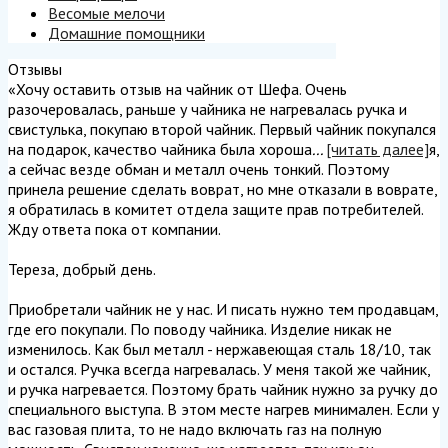
Весомые мелочи
Домашние помощники
Отзывы
«Хочу оставить отзыв на чайник от Шефа. Очень
разочеровалась, раньше у чайника не нагревалась ручка и
свистулька, покупаю второй чайник. Первый чайник покупался
на подарок, качество чайника была хороша
...
[читать далее]
я,
а сейчас везде обман и металл очень тонкий. Поэтому
принела решение сделать воврат, но мне отказали в воврате,
я обратилась в комитет отдела защите прав потребителей.
Жду ответа пока от компании.
Тереза, добрый день.
Приобретали чайник не у нас. И писать нужно тем продавцам,
где его покупали. По поводу чайника. Изделие никак не
изменилось. Как был металл - нержавеющая сталь 18/10, так
и остался. Ручка всегда нагревалась. У меня такой же чайник,
и ручка нагревается. Поэтому брать чайник нужно за ручку до
специального выступа. В этом месте нагрев минимален. Если у
вас газовая плита, то не надо включать газ на полную