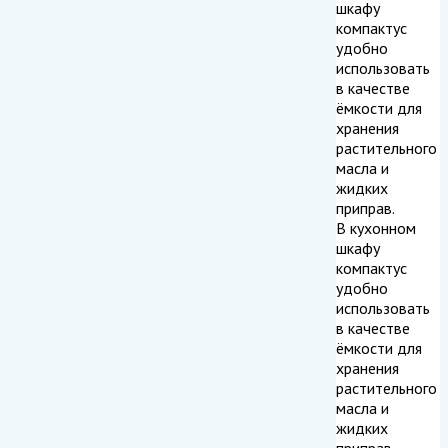
шкафу
компактус
удобно
использовать
в качестве
ёмкости для
хранения
растительного
масла и
жидких
приправ.
В кухонном
шкафу
компактус
удобно
использовать
в качестве
ёмкости для
хранения
растительного
масла и
жидких
приправ,