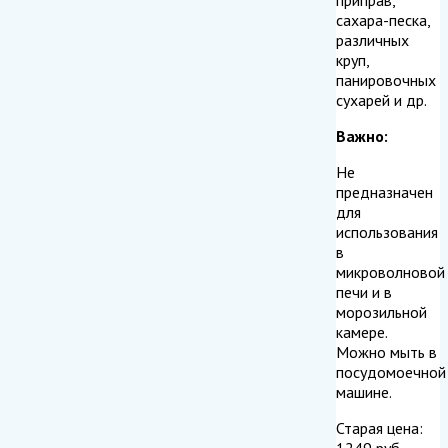
сахара-песка,
различных
круп,
панировочных
сухарей и др.
Важно:
Не
предназначен
для
использования
в
микроволновой
печи и в
морозильной
камере.
Можно мыть в
посудомоечной
машине.
Старая цена:
1249
руб.