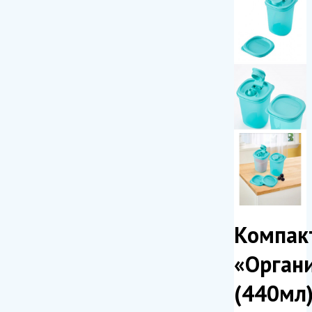
Компак
«Орган
(440мл