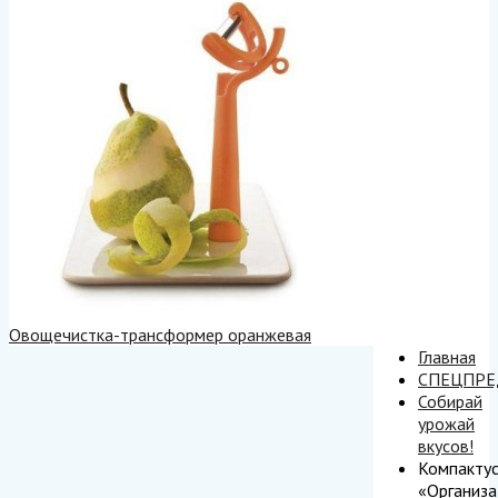
Овощечистка-трансформер оранжевая
Главная
СПЕЦПР
Собирай
урожай
вкусов!
Компакту
«Организа