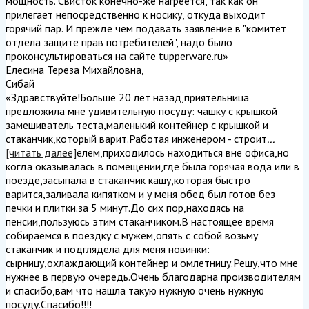
мощность. Свисток конечно-же нагреется, так как он
прилегает непосредственно к носику, откуда выходит
горячий пар. И прежде чем подавать заявление в "комитет
отдела защите прав потребителей", надо было
проконсультироваться на сайте tupperware.ru
»
Елесина Тереза Михайловна
,
Сибай
«Здравствуйте!Больше 20 лет назад,приятельница
предложила мне удивительную посуду: чашку с крышкой
замешиватель теста,маленький контейнер с крышкой и
стаканчик,который варит.Работая инженером - строит
...
[читать далее]
елем,приходилось находиться вне офиса,но
когда оказывалась в помещении,где была горячая вода или в
поезде,засыпала в стаканчик кашу,которая быстро
варится,заливала кипятком и у меня обед был готов без
печки и плитки.за 5 минут.До сих пор,находясь на
пенсии,пользуюсь этим стаканчиком.В настоящее время
собираемся в поездку с мужем,опять с собой возьму
стаканчик и подглядела для меня новинки:
сырницу,охлаждающий контейнер и омлетницу.Решу,что мне
нужнее в первую очередь.Очень благодарна производителям
и спасибо,вам что нашла такую нужную очень нужную
посуду.Спасибо!!!!