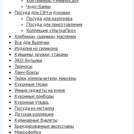
Контейнеры «Универсал»
Чудо-банки
Посуда для СВЧ и духовки
Посуда для разогрева
Посуда для приготовления
Коллекция «УльтраПро»
Хлебницы, сырницы, масленки
Все для Выпечки
Изделия из силикона
Кувшины, кружки, стаканы
ЭКО-Бутылки
Термосы
Ланч-боксы
Терки, измельчители, миксеры
Кухонные Ножи
Умные гаджеты на кухне
Кухонные приборы
Кухонная утварь
Посуда из металла
Детская коллекция
Кулинарные буклеты
Брендированные аксессуары
Микрофибра