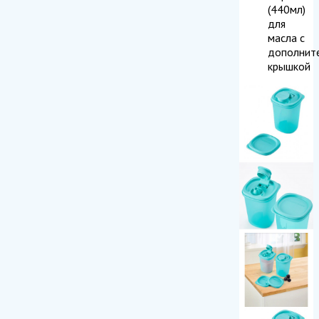
(440мл)
для
масла с
дополнит
крышкой