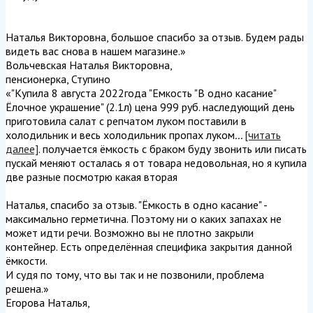
Наталья Викторовна, большое спасибо за отзыв. Будем рады
видеть вас снова в нашем магазине.
»
Вольчевская Наталья Викторовна
,
пенсионерка, Ступино
«"Купила 8 августа 2022года "Емкость "В одно касание"
Ёлочное украшение" (2.1л) цена 999 руб. наследующий день
приготовила салат с репчатом луком поставили в
холодильник и весь холодильник пропах луком
...
[читать
далее]
. получается ёмкость с браком буду звонить или писать
пускай меняют осталась я от товара недовольная, но я купила
две разные посмотрю какая вторая
Наталья, спасибо за отзыв. "Ёмкость в одно касание" -
максимально герметична. Поэтому ни о каких запахах не
может идти речи. Возможно вы не плотно закрыли
контейнер. Есть определённая специфика закрытия данной
ёмкости.
И судя по тому, что вы так и не позвонили, проблема
решена.
»
Егорова Наталья
,