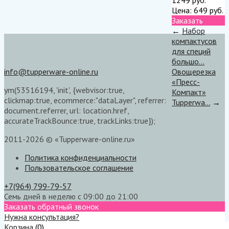
Цена:
649
руб.
Заказать
←
Набор
компактусов
для специй
большо...
info@tupperware-online.ru
Овощерезка
«Пресс-
ym(53516194, 'init', {webvisor:true,
Компакт»
clickmap:true, ecommerce:"dataLayer", referrer:
Tupperwa...
→
document.referrer, url: location.href,
accurateTrackBounce:true, trackLinks:true});
2011-2026 © «Tupperware-online.ru»
Политика конфиденциальности
Пользовательское соглашение
+7(964) 799-79-57
Семь дней в неделю с 09:00 до 21:00
Заказать обратный звонок
Нужна консультация?
Корзина
(
0
)