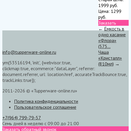
1999
руб.
Цена:
1299
руб.
Заказать
←
Ёмкость в
одно касание
«Флора»
(575...
info@tupperware-online.ru
Чаша
«Кристалл»
ym(53516194, 'init', {webvisor:true,
(810мл)
→
clickmap:true, ecommerce:"dataLayer", referrer:
document.referrer, url: location.href, accurateTrackBounce:true,
trackLinks:true});
2011-2026 © «Tupperware-online.ru»
Политика конфиденциальности
Пользовательское соглашение
+7(964) 799-79-57
Семь дней в неделю с 09:00 до 21:00
Заказать обратный звонок