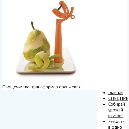
Овощечистка-трансформер оранжевая
Главная
СПЕЦПР
Собирай
урожай
вкусов!
Ёмкость
в одно