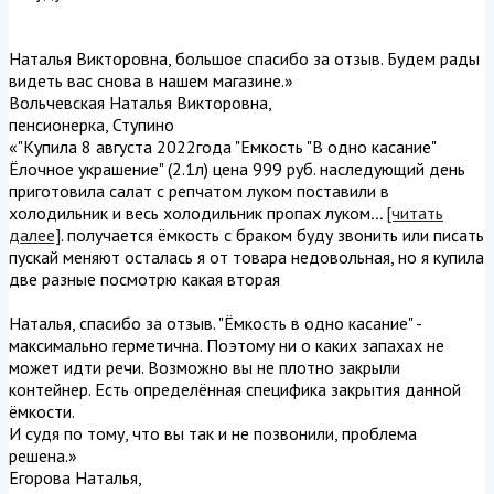
Наталья Викторовна, большое спасибо за отзыв. Будем рады
видеть вас снова в нашем магазине.
»
Вольчевская Наталья Викторовна
,
пенсионерка, Ступино
«"Купила 8 августа 2022года "Емкость "В одно касание"
Ёлочное украшение" (2.1л) цена 999 руб. наследующий день
приготовила салат с репчатом луком поставили в
холодильник и весь холодильник пропах луком
...
[читать
далее]
. получается ёмкость с браком буду звонить или писать
пускай меняют осталась я от товара недовольная, но я купила
две разные посмотрю какая вторая
Наталья, спасибо за отзыв. "Ёмкость в одно касание" -
максимально герметична. Поэтому ни о каких запахах не
может идти речи. Возможно вы не плотно закрыли
контейнер. Есть определённая специфика закрытия данной
ёмкости.
И судя по тому, что вы так и не позвонили, проблема
решена.
»
Егорова Наталья
,