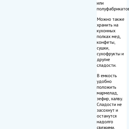
или
полуфабрикатов
Можно также
хранить на
кухонных
полках мед,
конфеты,
сушки,
сухофрукты и
другие
сладости.
В емкость
удобно
положить
мармелад,
зефир, халву.
Сладости не
засохнут и
останутся
надолго
свежими.