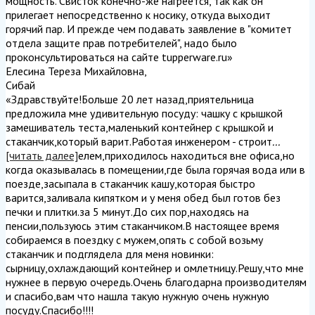
мощность. Свисток конечно-же нагреется, так как он
прилегает непосредственно к носику, откуда выходит
горячий пар. И прежде чем подавать заявление в "комитет
отдела защите прав потребителей", надо было
проконсультироваться на сайте tupperware.ru
»
Елесина Тереза Михайловна
,
Сибай
«Здравствуйте!Больше 20 лет назад,приятельница
предложила мне удивительную посуду: чашку с крышкой
замешиватель теста,маленький контейнер с крышкой и
стаканчик,который варит.Работая инженером - строит
...
[читать далее]
елем,приходилось находиться вне офиса,но
когда оказывалась в помещении,где была горячая вода или в
поезде,засыпала в стаканчик кашу,которая быстро
варится,заливала кипятком и у меня обед был готов без
печки и плитки.за 5 минут.До сих пор,находясь на
пенсии,пользуюсь этим стаканчиком.В настоящее время
собираемся в поездку с мужем,опять с собой возьму
стаканчик и подглядела для меня новинки:
сырницу,охлаждающий контейнер и омлетницу.Решу,что мне
нужнее в первую очередь.Очень благодарна производителям
и спасибо,вам что нашла такую нужную очень нужную
посуду.Спасибо!!!!