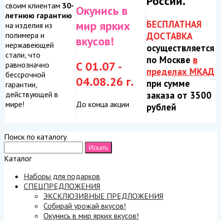
России.
своим клиентам
30-
Окунись в
летнюю гарантию
БЕСПЛАТНАЯ
мир ярких
на изделия из
ДОСТАВКА
полимера и
вкусов!
нержавеющей
осуществляется
стали, что
по Москве
в
С 01.07 -
равнозначно
пределах МКАД
бессрочной
04.08.26 г.
при сумме
гарантии,
заказа от 3500
действующей в
До конца акции
мире!
рублей
Поиск по каталогу
Каталог
Наборы для подарков
СПЕЦПРЕДЛОЖЕНИЯ
ЭКСКЛЮЗИВНЫЕ ПРЕДЛОЖЕНИЯ
Собирай урожай вкусов!
Окунись в мир ярких вкусов!