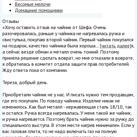
Весомые мелочи
Домашние помощники
Отзывы
«Хочу оставить отзыв на чайник от Шефа. Очень
разочеровалась, раньше у чайника не нагревалась ручка и
свистулька, покупаю второй чайник. Первый чайник покупался
на подарок, качество чайника была хороша
...
[читать далее]
я,
а сейчас везде обман и металл очень тонкий. Поэтому
принела решение сделать воврат, но мне отказали в воврате,
я обратилась в комитет отдела защите прав потребителей.
Жду ответа пока от компании.
Тереза, добрый день.
Приобретали чайник не у нас. И писать нужно тем продавцам,
где его покупали. По поводу чайника. Изделие никак не
изменилось. Как был металл - нержавеющая сталь 18/10, так
и остался. Ручка всегда нагревалась. У меня такой же чайник,
и ручка нагревается. Поэтому брать чайник нужно за ручку до
специального выступа. В этом месте нагрев минимален. Если у
вас газовая плита, то не надо включать газ на полную