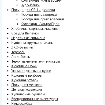
Контейнеры «Универсал»
Чудо-банки
Посуда для СВЧ и духовки
Посуда для разогрева
Посуда для приготовления
Коллекция «УльтраПро»
Хлебницы, сырницы, масленки
Все для Выпечки
Изделия из силикона
Кувшины, кружки, стаканы
ЭКО-Бутылки
Термосы
Ланч-боксы
Терки, измельчители, миксеры
Кухонные Ножи
Умные гаджеты на кухне
Кухонные приборы
Кухонная утварь
Посуда из металла
Детская коллекция
Кулинарные буклеты
Брендированные аксессуары
Микрофибра