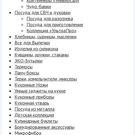
Контейнеры «Универсал»
Чудо-банки
Посуда для СВЧ и духовки
Посуда для разогрева
Посуда для приготовления
Коллекция «УльтраПро»
Хлебницы, сырницы, масленки
Все для Выпечки
Изделия из силикона
Кувшины, кружки, стаканы
ЭКО-Бутылки
Термосы
Ланч-боксы
Терки, измельчители, миксеры
Кухонные Ножи
Умные гаджеты на кухне
Кухонные приборы
Кухонная утварь
Посуда из металла
Детская коллекция
Кулинарные буклеты
Брендированные аксессуары
Микрофибра