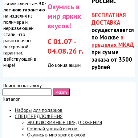
России.
своим клиентам
30-
Окунись в
летнюю гарантию
БЕСПЛАТНАЯ
мир ярких
на изделия из
ДОСТАВКА
полимера и
вкусов!
нержавеющей
осуществляется
стали, что
по Москве
в
С 01.07 -
равнозначно
пределах МКАД
бессрочной
04.08.26 г.
при сумме
гарантии,
заказа от 3500
действующей в
До конца акции
мире!
рублей
Поиск по каталогу
Каталог
Наборы для подарков
СПЕЦПРЕДЛОЖЕНИЯ
ЭКСКЛЮЗИВНЫЕ ПРЕДЛОЖЕНИЯ
Собирай урожай вкусов!
Окунись в мир ярких вкусов!