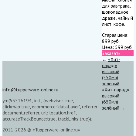
для завтрака,
шоколадное
драже, чайный
лист, кофе.
Старая цена:
899
руб.
Цена:
599
руб.
Заказать
←
«Хит-
парад»
высокий
(550мл)
зелёный
info@tupperware-online.ru
«Хит-парад»
высокий
ym(53516194, 'init', {webvisor:true,
(650мл)
clickmap:true, ecommerce:"dataLayer", referrer:
зелёный
→
document.referrer, url: location.href,
accurateTrackBounce:true, trackLinks:true});
2011-2026 © «Tupperware-online.ru»