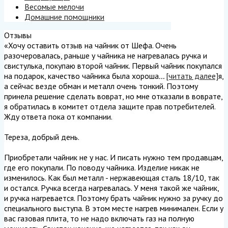
Весомые мелочи
Домашние помощники
Отзывы
«Хочу оставить отзыв на чайник от Шефа. Очень
разочеровалась, раньше у чайника не нагревалась ручка и
свистулька, покупаю второй чайник. Первый чайник покупался
на подарок, качество чайника была хороша
...
[читать далее]
я,
а сейчас везде обман и металл очень тонкий. Поэтому
принела решение сделать воврат, но мне отказали в воврате,
я обратилась в комитет отдела защите прав потребителей.
Жду ответа пока от компании.
Тереза, добрый день.
Приобретали чайник не у нас. И писать нужно тем продавцам,
где его покупали. По поводу чайника. Изделие никак не
изменилось. Как был металл - нержавеющая сталь 18/10, так
и остался. Ручка всегда нагревалась. У меня такой же чайник,
и ручка нагревается. Поэтому брать чайник нужно за ручку до
специального выступа. В этом месте нагрев минимален. Если у
вас газовая плита, то не надо включать газ на полную