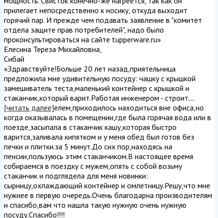
мощность. Свисток конечно-же нагреется, так как он
прилегает непосредственно к носику, откуда выходит
горячий пар. И прежде чем подавать заявление в "комитет
отдела защите прав потребителей", надо было
проконсультироваться на сайте tupperware.ru
»
Елесина Тереза Михайловна
,
Сибай
«Здравствуйте!Больше 20 лет назад,приятельница
предложила мне удивительную посуду: чашку с крышкой
замешиватель теста,маленький контейнер с крышкой и
стаканчик,который варит.Работая инженером - строит
...
[читать далее]
елем,приходилось находиться вне офиса,но
когда оказывалась в помещении,где была горячая вода или в
поезде,засыпала в стаканчик кашу,которая быстро
варится,заливала кипятком и у меня обед был готов без
печки и плитки.за 5 минут.До сих пор,находясь на
пенсии,пользуюсь этим стаканчиком.В настоящее время
собираемся в поездку с мужем,опять с собой возьму
стаканчик и подглядела для меня новинки:
сырницу,охлаждающий контейнер и омлетницу.Решу,что мне
нужнее в первую очередь.Очень благодарна производителям
и спасибо,вам что нашла такую нужную очень нужную
посуду.Спасибо!!!!