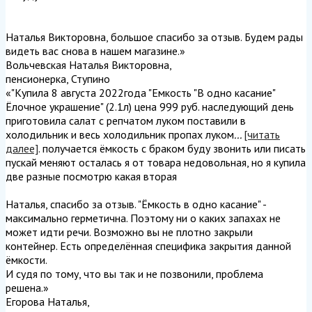
Наталья Викторовна, большое спасибо за отзыв. Будем рады
видеть вас снова в нашем магазине.
»
Вольчевская Наталья Викторовна
,
пенсионерка, Ступино
«"Купила 8 августа 2022года "Емкость "В одно касание"
Ёлочное украшение" (2.1л) цена 999 руб. наследующий день
приготовила салат с репчатом луком поставили в
холодильник и весь холодильник пропах луком
...
[читать
далее]
. получается ёмкость с браком буду звонить или писать
пускай меняют осталась я от товара недовольная, но я купила
две разные посмотрю какая вторая
Наталья, спасибо за отзыв. "Ёмкость в одно касание" -
максимально герметична. Поэтому ни о каких запахах не
может идти речи. Возможно вы не плотно закрыли
контейнер. Есть определённая специфика закрытия данной
ёмкости.
И судя по тому, что вы так и не позвонили, проблема
решена.
»
Егорова Наталья
,