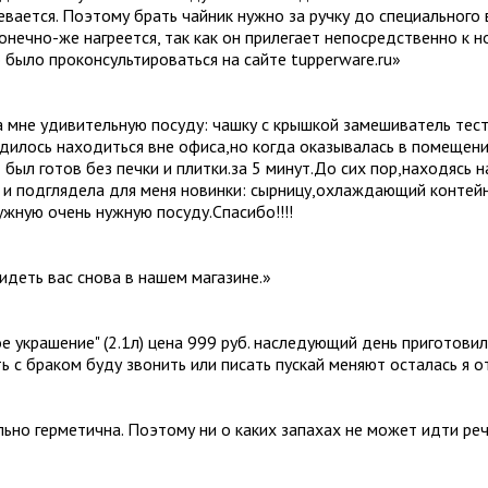
ревается. Поэтому брать чайник нужно за ручку до специального 
конечно-же нагреется, так как он прилегает непосредственно к 
 было проконсультироваться на сайте tupperware.ru
»
 мне удивительную посуду: чашку с крышкой замешиватель тест
дилось находиться вне офиса,но когда оказывалась в помещении
 был готов без печки и плитки.за 5 минут.До сих пор,находясь 
к и подглядела для меня новинки: сырницу,охлаждающий контей
жную очень нужную посуду.Спасибо!!!!
идеть вас снова в нашем магазине.
»
ое украшение" (2.1л) цена 999 руб. наследующий день приготови
ть с браком буду звонить или писать пускай меняют осталась я 
ально герметична. Поэтому ни о каких запахах не может идти ре