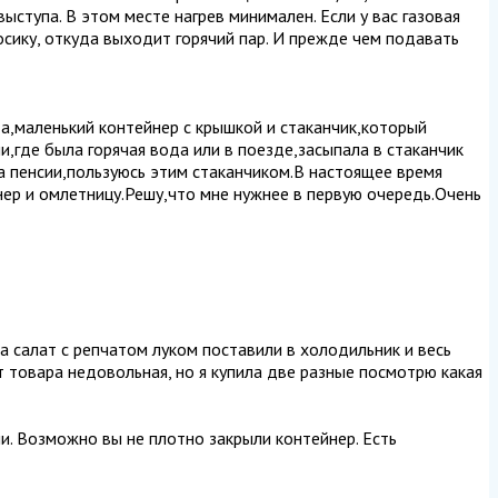
выступа. В этом месте нагрев минимален. Если у вас газовая
носику, откуда выходит горячий пар. И прежде чем подавать
а,маленький контейнер с крышкой и стаканчик,который
,где была горячая вода или в поезде,засыпала в стаканчик
на пенсии,пользуюсь этим стаканчиком.В настоящее время
нер и омлетницу.Решу,что мне нужнее в первую очередь.Очень
ла салат с репчатом луком поставили в холодильник и весь
от товара недовольная, но я купила две разные посмотрю какая
чи. Возможно вы не плотно закрыли контейнер. Есть