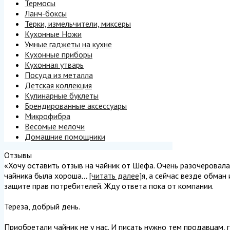
Термосы
Ланч-боксы
Терки, измельчители, миксеры
Кухонные Ножи
Умные гаджеты на кухне
Кухонные приборы
Кухонная утварь
Посуда из металла
Детская коллекция
Кулинарные буклеты
Брендированные аксессуары
Микрофибра
Весомые мелочи
Домашние помощники
Отзывы
«Хочу оставить отзыв на чайник от Шефа. Очень разочеровалась
чайника была хороша
...
[читать далее]
я, а сейчас везде обман
защите прав потребителей. Жду ответа пока от компании.
Тереза, добрый день.
Приобретали чайник не у нас. И писать нужно тем продавцам, г