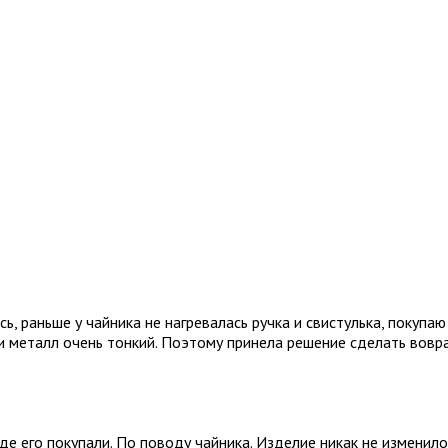
, раньше у чайника не нагревалась ручка и свистулька, покупаю
 и металл очень тонкий. Поэтому принела решение сделать вовра
де его покупали. По поводу чайника. Изделие никак не изменилос