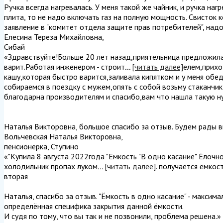
Ручка всегда нагревалась. У меня такой же чайник, и ручка наг
плита, то не надо включать газ на полную мощность. Свисток 
заявление в "комитет отдела защите прав потребителей", надо
Елесина Тереза Михайловна
,
Сибай
«Здравствуйте!Больше 20 лет назад,приятельница предложила
варит.Работая инженером - строит
...
[читать далее]
елем,прихо
кашу,которая быстро варится,заливала кипятком и у меня обед
собираемся в поездку с мужем,опять с собой возьму стаканчи
благодарна производителям и спасибо,вам что нашла такую ну
Наталья Викторовна, большое спасибо за отзыв. Будем рады в
Вольчевская Наталья Викторовна
,
пенсионерка, Ступино
«"Купила 8 августа 2022года "Емкость "В одно касание" Ёлочн
холодильник пропах луком
...
[читать далее]
. получается ёмкос
вторая
Наталья, спасибо за отзыв. "Ёмкость в одно касание" - максим
определённая специфика закрытия данной ёмкости.
И судя по тому, что вы так и не позвонили, проблема решена.
»