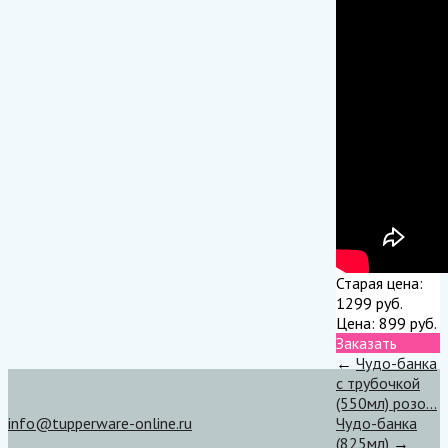
Старая цена:
1299
руб.
Цена:
899
руб.
Заказать
←
Чудо-банка
с трубочкой
(550мл) розо...
info@tupperware-online.ru
Чудо-банка
(825мл)
→