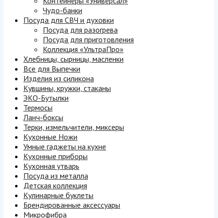
Контейнеры «Универсал»
Чудо-банки
Посуда для СВЧ и духовки
Посуда для разогрева
Посуда для приготовления
Коллекция «УльтраПро»
Хлебницы, сырницы, масленки
Все для Выпечки
Изделия из силикона
Кувшины, кружки, стаканы
ЭКО-Бутылки
Термосы
Ланч-боксы
Терки, измельчители, миксеры
Кухонные Ножи
Умные гаджеты на кухне
Кухонные приборы
Кухонная утварь
Посуда из металла
Детская коллекция
Кулинарные буклеты
Брендированные аксессуары
Микрофибра