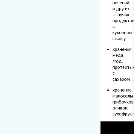
печений,
и других
сыпучих
продукто
в
кухонном
шкафу
хранения
мёда,
ягод,
протёрты
с
сахаром
хранение
малосоль
грибочков
оливок,
сухофрукт