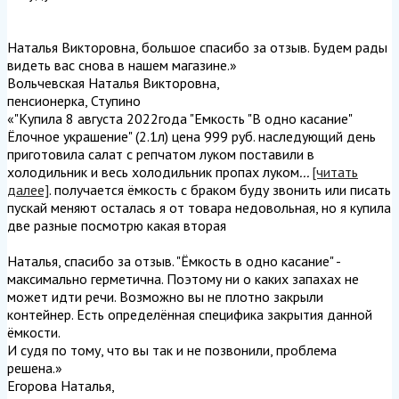
Наталья Викторовна, большое спасибо за отзыв. Будем рады
видеть вас снова в нашем магазине.
»
Вольчевская Наталья Викторовна
,
пенсионерка, Ступино
«"Купила 8 августа 2022года "Емкость "В одно касание"
Ёлочное украшение" (2.1л) цена 999 руб. наследующий день
приготовила салат с репчатом луком поставили в
холодильник и весь холодильник пропах луком
...
[читать
далее]
. получается ёмкость с браком буду звонить или писать
пускай меняют осталась я от товара недовольная, но я купила
две разные посмотрю какая вторая
Наталья, спасибо за отзыв. "Ёмкость в одно касание" -
максимально герметична. Поэтому ни о каких запахах не
может идти речи. Возможно вы не плотно закрыли
контейнер. Есть определённая специфика закрытия данной
ёмкости.
И судя по тому, что вы так и не позвонили, проблема
решена.
»
Егорова Наталья
,