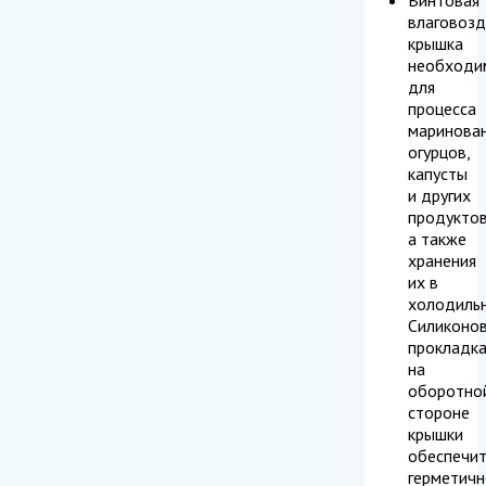
влаговоз
крышка
необходи
для
процесса
маринова
огурцов,
капусты
и других
продуктов
а также
хранения
их в
холодильн
Силиконо
прокладк
на
оборотно
стороне
крышки
обеспечи
герметичн