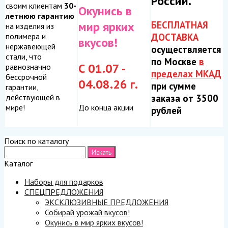
России.
своим клиентам
30-
Окунись в
летнюю гарантию
БЕСПЛАТНАЯ
мир ярких
на изделия из
ДОСТАВКА
полимера и
вкусов!
нержавеющей
осуществляется
стали, что
по Москве
в
С 01.07 -
равнозначно
пределах МКАД
бессрочной
04.08.26 г.
при сумме
гарантии,
заказа от 3500
действующей в
До конца акции
мире!
рублей
Поиск по каталогу
Каталог
Наборы для подарков
СПЕЦПРЕДЛОЖЕНИЯ
ЭКСКЛЮЗИВНЫЕ ПРЕДЛОЖЕНИЯ
Собирай урожай вкусов!
Окунись в мир ярких вкусов!