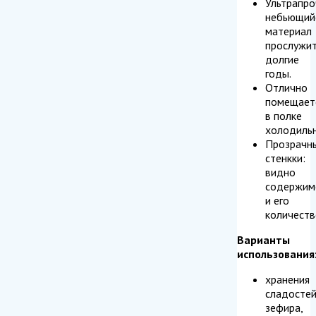
Ультрапр
небьющий
материал
прослужи
долгие
годы.
Отлично
помещает
в полке
холодиль
Прозрачн
стенкки:
видно
содержим
и его
количеств
Варианты
использования
хранения
сладостей
зефира,