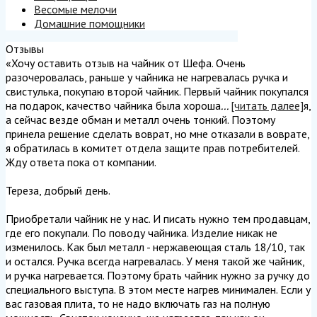
Весомые мелочи
Домашние помощники
Отзывы
«Хочу оставить отзыв на чайник от Шефа. Очень
разочеровалась, раньше у чайника не нагревалась ручка и
свистулька, покупаю второй чайник. Первый чайник покупался
на подарок, качество чайника была хороша
...
[читать далее]
я,
а сейчас везде обман и металл очень тонкий. Поэтому
принела решение сделать воврат, но мне отказали в воврате,
я обратилась в комитет отдела защите прав потребителей.
Жду ответа пока от компании.
Тереза, добрый день.
Приобретали чайник не у нас. И писать нужно тем продавцам,
где его покупали. По поводу чайника. Изделие никак не
изменилось. Как был металл - нержавеющая сталь 18/10, так
и остался. Ручка всегда нагревалась. У меня такой же чайник,
и ручка нагревается. Поэтому брать чайник нужно за ручку до
специального выступа. В этом месте нагрев минимален. Если у
вас газовая плита, то не надо включать газ на полную