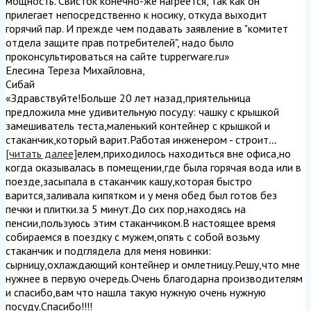
мощность. Свисток конечно-же нагреется, так как он
прилегает непосредственно к носику, откуда выходит
горячий пар. И прежде чем подавать заявление в "комитет
отдела защите прав потребителей", надо было
проконсультироваться на сайте tupperware.ru
»
Елесина Тереза Михайловна
,
Сибай
«Здравствуйте!Больше 20 лет назад,приятельница
предложила мне удивительную посуду: чашку с крышкой
замешиватель теста,маленький контейнер с крышкой и
стаканчик,который варит.Работая инженером - строит
...
[читать далее]
елем,приходилось находиться вне офиса,но
когда оказывалась в помещении,где была горячая вода или в
поезде,засыпала в стаканчик кашу,которая быстро
варится,заливала кипятком и у меня обед был готов без
печки и плитки.за 5 минут.До сих пор,находясь на
пенсии,пользуюсь этим стаканчиком.В настоящее время
собираемся в поездку с мужем,опять с собой возьму
стаканчик и подглядела для меня новинки:
сырницу,охлаждающий контейнер и омлетницу.Решу,что мне
нужнее в первую очередь.Очень благодарна производителям
и спасибо,вам что нашла такую нужную очень нужную
посуду.Спасибо!!!!