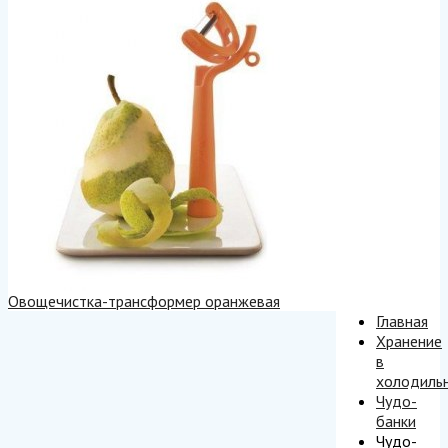
Овощечистка-трансформер оранжевая
Главная
Хранение
в
холодиль
Чудо-
банки
Чудо-