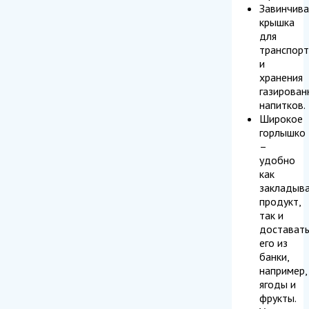
Завинчив
крышка
для
транспорт
и
хранения
газирован
напитков.
Широкое
горлышко
–
удобно
как
закладыв
продукт,
так и
достават
его из
банки,
например,
ягоды и
фрукты.