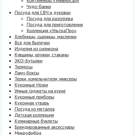
Контейнеры «Универсал»
Чудо-банки
Посуда для СВЧ и духовки
Посуда для разогрева
Посуда для приготовления
Коллекция «УльтраПро»
Хлебницы, сырницы, масленки
Все для Выпечки
Изделия из силикона
Кувшины, кружки, стаканы
ЭКО-Бутылки
Термосы
Ланч-боксы
Терки, измельчители, миксеры
Кухонные Ножи
Умные гаджеты на кухне
Кухонные приборы
Кухонная утварь
Посуда из металла
Детская коллекция
Кулинарные буклеты
Брендированные аксессуары
Микрофибра