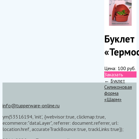
Буклет
«Термо
Цена:
100
руб.
Заказать
←
Буклет
Силиконовая
форма
«Шарм»
info@tupperware-online.ru
ym(53516194, 'init', {webvisor:true, clickmap:true,
ecommerce:"dataLayer", referrer: document.referrer, url:
location.href, accurateTrackBounce:true, trackLinks:true});