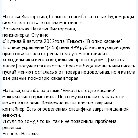
Наталья Викторовна, большое спасибо за отзыв. Будем рады
видеть вас снова в нашем магазине.
»
Вольчевская Наталья Викторовна
,
пенсионерка, Ступино
«"Купила 8 августа 2022года "Емкость "В одно касание"
Ёлочное украшение" (2.1л) цена 999 руб. наследующий день
приготовила салат с репчатом луком поставили в
холодильник и весь холодильник пропах луком
...
[читать
далее]
. получается ёмкость с браком буду звонить или писать
пускай меняют осталась я от товара недовольная, но я купила
две разные посмотрю какая вторая
Наталья, спасибо за отзыв. "Ёмкость в одно касание" -
максимально герметична. Поэтому ни о каких запахах не
может идти речи. Возможно вы не плотно закрыли
контейнер. Есть определённая специфика закрытия данной
ёмкости.
И судя по тому, что вы так и не позвонили, проблема
решена.
»
Егорова Наталья
,