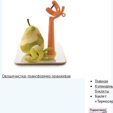
Овощечистка-трансформер оранжевая
Главная
Кулинарн
буклеты
Буклет
«Термосе