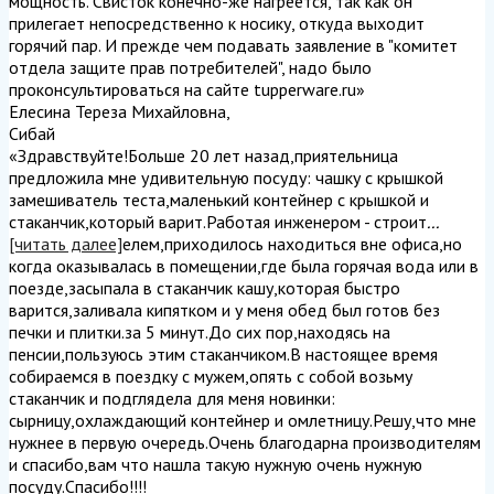
мощность. Свисток конечно-же нагреется, так как он
прилегает непосредственно к носику, откуда выходит
горячий пар. И прежде чем подавать заявление в "комитет
отдела защите прав потребителей", надо было
проконсультироваться на сайте tupperware.ru
»
Елесина Тереза Михайловна
,
Сибай
«Здравствуйте!Больше 20 лет назад,приятельница
предложила мне удивительную посуду: чашку с крышкой
замешиватель теста,маленький контейнер с крышкой и
стаканчик,который варит.Работая инженером - строит
...
[читать далее]
елем,приходилось находиться вне офиса,но
когда оказывалась в помещении,где была горячая вода или в
поезде,засыпала в стаканчик кашу,которая быстро
варится,заливала кипятком и у меня обед был готов без
печки и плитки.за 5 минут.До сих пор,находясь на
пенсии,пользуюсь этим стаканчиком.В настоящее время
собираемся в поездку с мужем,опять с собой возьму
стаканчик и подглядела для меня новинки:
сырницу,охлаждающий контейнер и омлетницу.Решу,что мне
нужнее в первую очередь.Очень благодарна производителям
и спасибо,вам что нашла такую нужную очень нужную
посуду.Спасибо!!!!