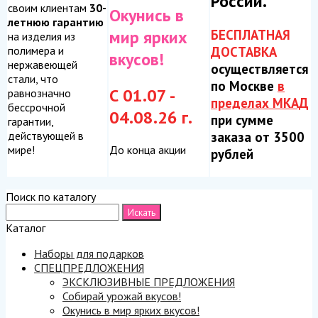
России.
своим клиентам
30-
Окунись в
летнюю гарантию
БЕСПЛАТНАЯ
мир ярких
на изделия из
ДОСТАВКА
полимера и
вкусов!
нержавеющей
осуществляется
стали, что
по Москве
в
С 01.07 -
равнозначно
пределах МКАД
бессрочной
04.08.26 г.
при сумме
гарантии,
заказа от 3500
действующей в
До конца акции
мире!
рублей
Поиск по каталогу
Каталог
Наборы для подарков
СПЕЦПРЕДЛОЖЕНИЯ
ЭКСКЛЮЗИВНЫЕ ПРЕДЛОЖЕНИЯ
Собирай урожай вкусов!
Окунись в мир ярких вкусов!