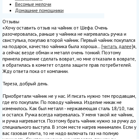
Весомые мелочи
Домашние помощники
Отзывы
«Хочу оставить отзыв на чайник от Шефа. Очень
разочеровалась, раньше у чайника не нагревалась ручка и
свистулька, покупаю второй чайник. Первый чайник покупался
на подарок, качество чайника была хороша
...
[читать далее]
я,
а сейчас везде обман и металл очень тонкий. Поэтому
принела решение сделать воврат, но мне отказали в воврате,
я обратилась в комитет отдела защите прав потребителей.
Жду ответа пока от компании.
Тереза, добрый день.
Приобретали чайник не у нас. И писать нужно тем продавцам,
где его покупали. По поводу чайника. Изделие никак не
изменилось. Как был металл - нержавеющая сталь 18/10, так
и остался. Ручка всегда нагревалась. У меня такой же чайник,
и ручка нагревается. Поэтому брать чайник нужно за ручку до
специального выступа. В этом месте нагрев минимален. Если у
вас газовая плита, то не надо включать газ на полную