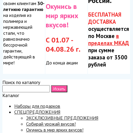
России.
своим клиентам
30-
Окунись в
летнюю гарантию
БЕСПЛАТНАЯ
мир ярких
на изделия из
ДОСТАВКА
полимера и
вкусов!
нержавеющей
осуществляется
стали, что
по Москве
в
С 01.07 -
равнозначно
пределах МКАД
бессрочной
04.08.26 г.
при сумме
гарантии,
заказа от 3500
действующей в
До конца акции
мире!
рублей
Поиск по каталогу
Каталог
Наборы для подарков
СПЕЦПРЕДЛОЖЕНИЯ
ЭКСКЛЮЗИВНЫЕ ПРЕДЛОЖЕНИЯ
Собирай урожай вкусов!
Окунись в мир ярких вкусов!