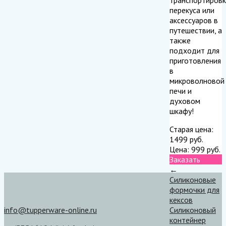
перекуса или
аксессуаров в
путешествии, а
также
подходит для
приготовления
в
микроволновой
печи и
духовом
шкафу!
Старая цена:
1499
руб.
Цена:
999
руб.
Заказать
←
Силиконовые
формочки для
кексов
info@tupperware-online.ru
Силиконовый
контейнер