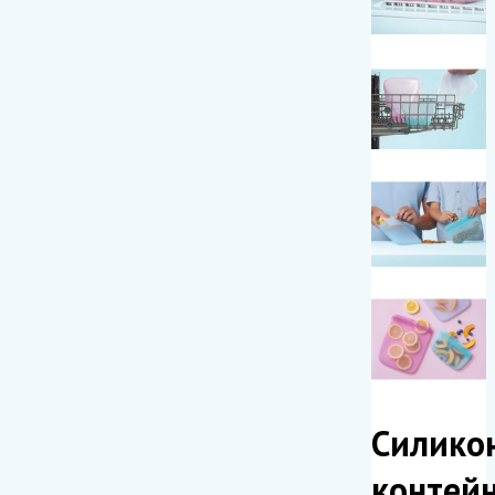
Силико
контей