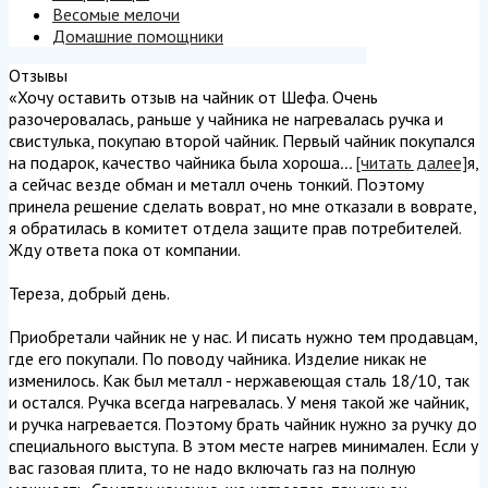
Весомые мелочи
Домашние помощники
Отзывы
«Хочу оставить отзыв на чайник от Шефа. Очень
разочеровалась, раньше у чайника не нагревалась ручка и
свистулька, покупаю второй чайник. Первый чайник покупался
на подарок, качество чайника была хороша
...
[читать далее]
я,
а сейчас везде обман и металл очень тонкий. Поэтому
принела решение сделать воврат, но мне отказали в воврате,
я обратилась в комитет отдела защите прав потребителей.
Жду ответа пока от компании.
Тереза, добрый день.
Приобретали чайник не у нас. И писать нужно тем продавцам,
где его покупали. По поводу чайника. Изделие никак не
изменилось. Как был металл - нержавеющая сталь 18/10, так
и остался. Ручка всегда нагревалась. У меня такой же чайник,
и ручка нагревается. Поэтому брать чайник нужно за ручку до
специального выступа. В этом месте нагрев минимален. Если у
вас газовая плита, то не надо включать газ на полную