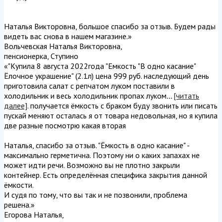
Наталья Викторовна, большое спасибо за отзыв. Будем рады
видеть вас снова в нашем магазине.
»
Вольчевская Наталья Викторовна
,
пенсионерка, Ступино
«"Купила 8 августа 2022года "Емкость "В одно касание"
Ёлочное украшение" (2.1л) цена 999 руб. наследующий день
приготовила салат с репчатом луком поставили в
холодильник и весь холодильник пропах луком
...
[читать
далее]
. получается ёмкость с браком буду звонить или писать
пускай меняют осталась я от товара недовольная, но я купила
две разные посмотрю какая вторая
Наталья, спасибо за отзыв. "Ёмкость в одно касание" -
максимально герметична. Поэтому ни о каких запахах не
может идти речи. Возможно вы не плотно закрыли
контейнер. Есть определённая специфика закрытия данной
ёмкости.
И судя по тому, что вы так и не позвонили, проблема
решена.
»
Егорова Наталья
,