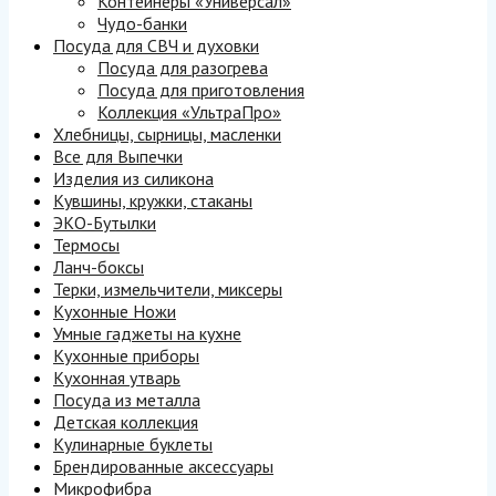
Контейнеры «Универсал»
Чудо-банки
Посуда для СВЧ и духовки
Посуда для разогрева
Посуда для приготовления
Коллекция «УльтраПро»
Хлебницы, сырницы, масленки
Все для Выпечки
Изделия из силикона
Кувшины, кружки, стаканы
ЭКО-Бутылки
Термосы
Ланч-боксы
Терки, измельчители, миксеры
Кухонные Ножи
Умные гаджеты на кухне
Кухонные приборы
Кухонная утварь
Посуда из металла
Детская коллекция
Кулинарные буклеты
Брендированные аксессуары
Микрофибра