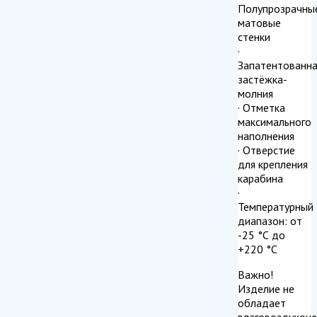
Полупрозрачны
матовые
стенки
·
Запатентованна
застёжка-
молния
· Отметка
максимального
наполнения
· Отверстие
для крепления
карабина
·
Температурный
диапазон: от
-25 °С до
+220 °С
Важно!
Изделие не
обладает
влаговоздухон