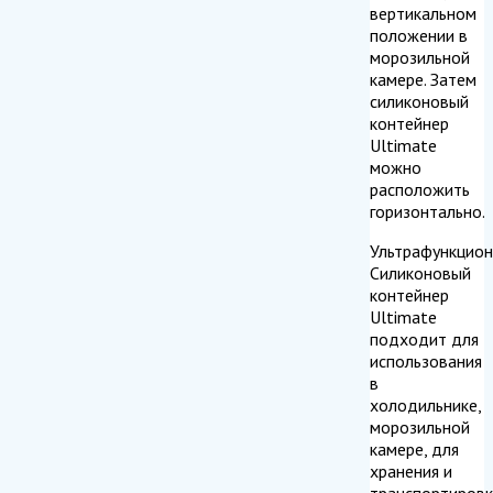
вертикальном
положении в
морозильной
камере. Затем
силиконовый
контейнер
Ultimate
можно
расположить
горизонтально.
Ультрафункцио
Силиконовый
контейнер
Ultimate
подходит для
использования
в
холодильнике,
морозильной
камере, для
хранения и
транспортировк