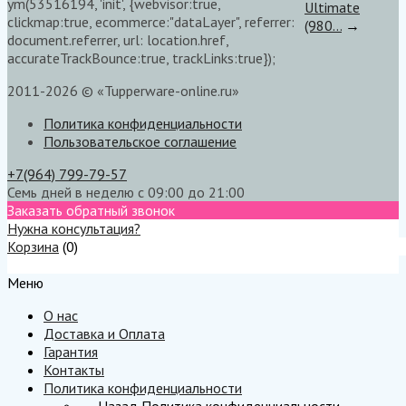
ym(53516194, 'init', {webvisor:true,
Ultimate
clickmap:true, ecommerce:"dataLayer", referrer:
(980...
→
document.referrer, url: location.href,
accurateTrackBounce:true, trackLinks:true});
2011-2026 © «Tupperware-online.ru»
Политика конфиденциальности
Пользовательское соглашение
+7(964) 799-79-57
Семь дней в неделю с 09:00 до 21:00
Заказать обратный звонок
Нужна консультация?
Корзина
(
0
)
Меню
Меню
О нас
Доставка и Оплата
Гарантия
Контакты
Политика конфиденциальности
← Назад
Политика конфиденциальности