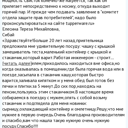
мощность. Свисток конечно-же нагреется, так как он
прилегает непосредственно к носику, откуда выходит
горячий пар. И прежде чем подавать заявление в "комитет
отдела защите прав потребителей", надо было
проконсультироваться на сайте tupperware.ru
»
Елесина Тереза Михайловна
,
Сибай
«Здравствуйте!Больше 20 лет назад,приятельница
предложила мне удивительную посуду: чашку с крышкой
замешиватель теста,маленький контейнер с крышкой и
стаканчик,который варит.Работая инженером - строит
...
[читать далее]
елем,приходилось находиться вне офиса,но
когда оказывалась в помещении,где была горячая вода или в
поезде,засыпала в стаканчик кашу,которая быстро
варится,заливала кипятком и у меня обед был готов без
печки и плитки.за 5 минут.До сих пор,находясь на
пенсии,пользуюсь этим стаканчиком.В настоящее время
собираемся в поездку с мужем,опять с собой возьму
стаканчик и подглядела для меня новинки:
сырницу,охлаждающий контейнер и омлетницу.Решу,что мне
нужнее в первую очередь.Очень благодарна производителям
и спасибо,вам что нашла такую нужную очень нужную
посуду.Спасибо!!!!