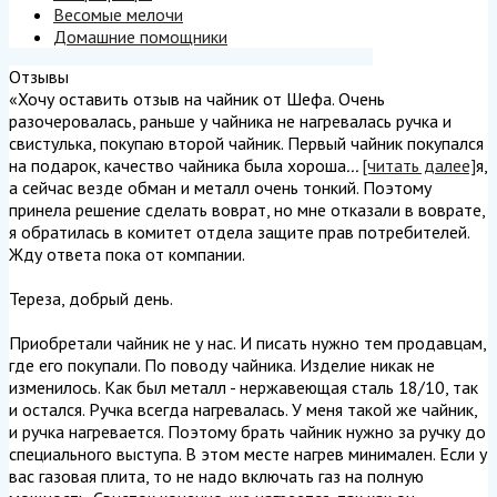
Весомые мелочи
Домашние помощники
Отзывы
«Хочу оставить отзыв на чайник от Шефа. Очень
разочеровалась, раньше у чайника не нагревалась ручка и
свистулька, покупаю второй чайник. Первый чайник покупался
на подарок, качество чайника была хороша
...
[читать далее]
я,
а сейчас везде обман и металл очень тонкий. Поэтому
принела решение сделать воврат, но мне отказали в воврате,
я обратилась в комитет отдела защите прав потребителей.
Жду ответа пока от компании.
Тереза, добрый день.
Приобретали чайник не у нас. И писать нужно тем продавцам,
где его покупали. По поводу чайника. Изделие никак не
изменилось. Как был металл - нержавеющая сталь 18/10, так
и остался. Ручка всегда нагревалась. У меня такой же чайник,
и ручка нагревается. Поэтому брать чайник нужно за ручку до
специального выступа. В этом месте нагрев минимален. Если у
вас газовая плита, то не надо включать газ на полную