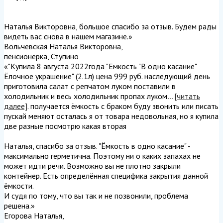
Наталья Викторовна, большое спасибо за отзыв. Будем рады
видеть вас снова в нашем магазине.
»
Вольчевская Наталья Викторовна
,
пенсионерка, Ступино
«"Купила 8 августа 2022года "Емкость "В одно касание"
Ёлочное украшение" (2.1л) цена 999 руб. наследующий день
приготовила салат с репчатом луком поставили в
холодильник и весь холодильник пропах луком
...
[читать
далее]
. получается ёмкость с браком буду звонить или писать
пускай меняют осталась я от товара недовольная, но я купила
две разные посмотрю какая вторая
Наталья, спасибо за отзыв. "Ёмкость в одно касание" -
максимально герметична. Поэтому ни о каких запахах не
может идти речи. Возможно вы не плотно закрыли
контейнер. Есть определённая специфика закрытия данной
ёмкости.
И судя по тому, что вы так и не позвонили, проблема
решена.
»
Егорова Наталья
,