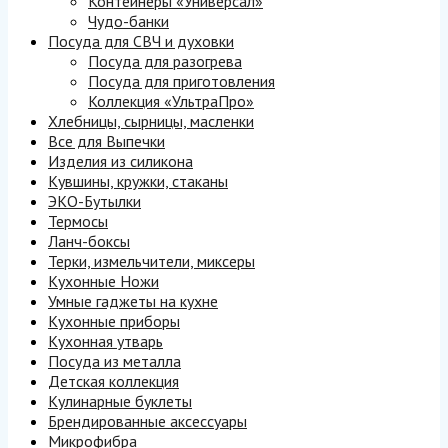
Контейнеры «Универсал»
Чудо-банки
Посуда для СВЧ и духовки
Посуда для разогрева
Посуда для приготовления
Коллекция «УльтраПро»
Хлебницы, сырницы, масленки
Все для Выпечки
Изделия из силикона
Кувшины, кружки, стаканы
ЭКО-Бутылки
Термосы
Ланч-боксы
Терки, измельчители, миксеры
Кухонные Ножи
Умные гаджеты на кухне
Кухонные приборы
Кухонная утварь
Посуда из металла
Детская коллекция
Кулинарные буклеты
Брендированные аксессуары
Микрофибра