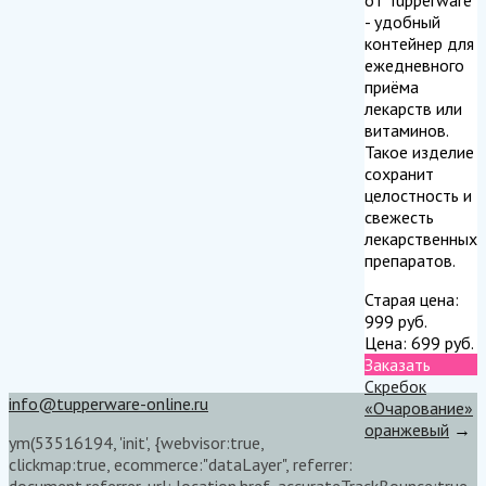
- удобный
контейнер для
ежедневного
приёма
лекарств или
витаминов.
Такое изделие
сохранит
целостность и
свежесть
лекарственных
препаратов.
Старая цена:
999
руб.
Цена:
699
руб.
Заказать
Скребок
info@tupperware-online.ru
«Очарование»
оранжевый
→
ym(53516194, 'init', {webvisor:true,
clickmap:true, ecommerce:"dataLayer", referrer:
document.referrer, url: location.href, accurateTrackBounce:true,