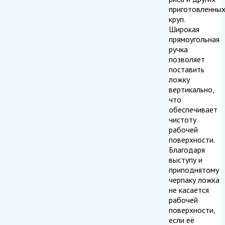
приготовленны
круп.
Широкая
прямоугольная
ручка
позволяет
поставить
ложку
вертикально,
что
обеспечивает
чистоту
рабочей
поверхности.
Благодаря
выступу и
приподнятому
черпаку ложка
не касается
рабочей
поверхности,
если её