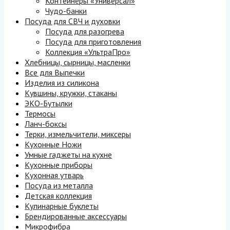
Контейнеры «Универсал»
Чудо-банки
Посуда для СВЧ и духовки
Посуда для разогрева
Посуда для приготовления
Коллекция «УльтраПро»
Хлебницы, сырницы, масленки
Все для Выпечки
Изделия из силикона
Кувшины, кружки, стаканы
ЭКО-Бутылки
Термосы
Ланч-боксы
Терки, измельчители, миксеры
Кухонные Ножи
Умные гаджеты на кухне
Кухонные приборы
Кухонная утварь
Посуда из металла
Детская коллекция
Кулинарные буклеты
Брендированные аксессуары
Микрофибра