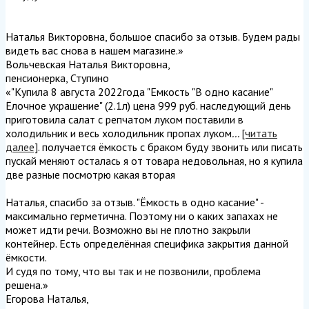
Наталья Викторовна, большое спасибо за отзыв. Будем рады
видеть вас снова в нашем магазине.
»
Вольчевская Наталья Викторовна
,
пенсионерка, Ступино
«"Купила 8 августа 2022года "Емкость "В одно касание"
Ёлочное украшение" (2.1л) цена 999 руб. наследующий день
приготовила салат с репчатом луком поставили в
холодильник и весь холодильник пропах луком
...
[читать
далее]
. получается ёмкость с браком буду звонить или писать
пускай меняют осталась я от товара недовольная, но я купила
две разные посмотрю какая вторая
Наталья, спасибо за отзыв. "Ёмкость в одно касание" -
максимально герметична. Поэтому ни о каких запахах не
может идти речи. Возможно вы не плотно закрыли
контейнер. Есть определённая специфика закрытия данной
ёмкости.
И судя по тому, что вы так и не позвонили, проблема
решена.
»
Егорова Наталья
,