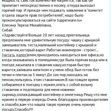
мощность. Свисток конечно-же нагреется, так как он
прилегает непосредственно к носику, откуда выходит
горячий пар. И прежде чем подавать заявление в "комитет
отдела защите прав потребителей", надо было
проконсультироваться на сайте tupperware.ru
»
Елесина Тереза Михайловна
,
Сибай
«Здравствуйте!Больше 20 лет назад,приятельница
предложила мне удивительную посуду: чашку с крышкой
замешиватель теста,маленький контейнер с крышкой и
стаканчик,который варит.Работая инженером - строит
...
[читать далее]
елем,приходилось находиться вне офиса,но
когда оказывалась в помещении,где была горячая вода или в
поезде,засыпала в стаканчик кашу,которая быстро
варится,заливала кипятком и у меня обед был готов без
печки и плитки.за 5 минут.До сих пор,находясь на
пенсии,пользуюсь этим стаканчиком.В настоящее время
собираемся в поездку с мужем,опять с собой возьму
стаканчик и подглядела для меня новинки:
сырницу,охлаждающий контейнер и омлетницу.Решу,что мне
нужнее в первую очередь.Очень благодарна производителям
и спасибо,вам что нашла такую нужную очень нужную
посуду.Спасибо!!!!