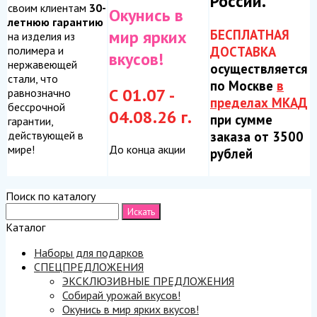
России.
своим клиентам
30-
Окунись в
летнюю гарантию
БЕСПЛАТНАЯ
мир ярких
на изделия из
ДОСТАВКА
полимера и
вкусов!
нержавеющей
осуществляется
стали, что
по Москве
в
С 01.07 -
равнозначно
пределах МКАД
бессрочной
04.08.26 г.
при сумме
гарантии,
заказа от 3500
действующей в
До конца акции
мире!
рублей
Поиск по каталогу
Каталог
Наборы для подарков
СПЕЦПРЕДЛОЖЕНИЯ
ЭКСКЛЮЗИВНЫЕ ПРЕДЛОЖЕНИЯ
Собирай урожай вкусов!
Окунись в мир ярких вкусов!