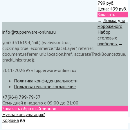
799
руб.
Цена:
499
руб.
Заказать
←
Ложка для
мороженого
info@tupperware-online.ru
Набор
столовых
ym(53516194, 'init', {webvisor:true,
приборов
→
clickmap:true, ecommerce:"dataLayer", referrer:
document.referrer, url: location.href, accurateTrackBounce:true,
trackLinks:true});
2011-2026 © «Tupperware-online.ru»
Политика конфиденциальности
Пользовательское соглашение
+7(964) 799-79-57
Семь дней в неделю с 09:00 до 21:00
Заказать обратный звонок
Нужна консультация?
Корзина
(
0
)
Меню