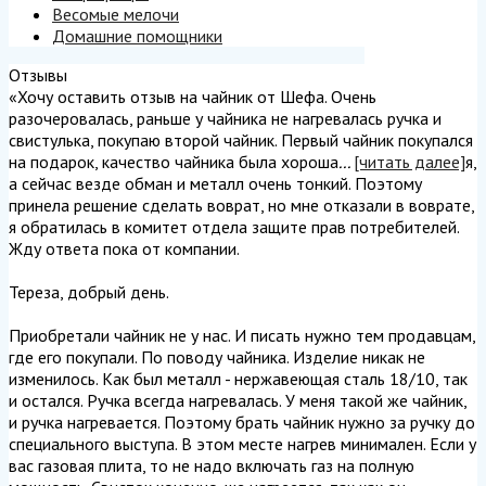
Весомые мелочи
Домашние помощники
Отзывы
«Хочу оставить отзыв на чайник от Шефа. Очень
разочеровалась, раньше у чайника не нагревалась ручка и
свистулька, покупаю второй чайник. Первый чайник покупался
на подарок, качество чайника была хороша
...
[читать далее]
я,
а сейчас везде обман и металл очень тонкий. Поэтому
принела решение сделать воврат, но мне отказали в воврате,
я обратилась в комитет отдела защите прав потребителей.
Жду ответа пока от компании.
Тереза, добрый день.
Приобретали чайник не у нас. И писать нужно тем продавцам,
где его покупали. По поводу чайника. Изделие никак не
изменилось. Как был металл - нержавеющая сталь 18/10, так
и остался. Ручка всегда нагревалась. У меня такой же чайник,
и ручка нагревается. Поэтому брать чайник нужно за ручку до
специального выступа. В этом месте нагрев минимален. Если у
вас газовая плита, то не надо включать газ на полную