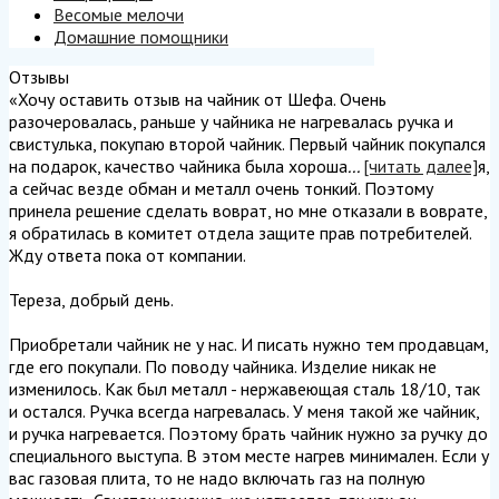
Весомые мелочи
Домашние помощники
Отзывы
«Хочу оставить отзыв на чайник от Шефа. Очень
разочеровалась, раньше у чайника не нагревалась ручка и
свистулька, покупаю второй чайник. Первый чайник покупался
на подарок, качество чайника была хороша
...
[читать далее]
я,
а сейчас везде обман и металл очень тонкий. Поэтому
принела решение сделать воврат, но мне отказали в воврате,
я обратилась в комитет отдела защите прав потребителей.
Жду ответа пока от компании.
Тереза, добрый день.
Приобретали чайник не у нас. И писать нужно тем продавцам,
где его покупали. По поводу чайника. Изделие никак не
изменилось. Как был металл - нержавеющая сталь 18/10, так
и остался. Ручка всегда нагревалась. У меня такой же чайник,
и ручка нагревается. Поэтому брать чайник нужно за ручку до
специального выступа. В этом месте нагрев минимален. Если у
вас газовая плита, то не надо включать газ на полную