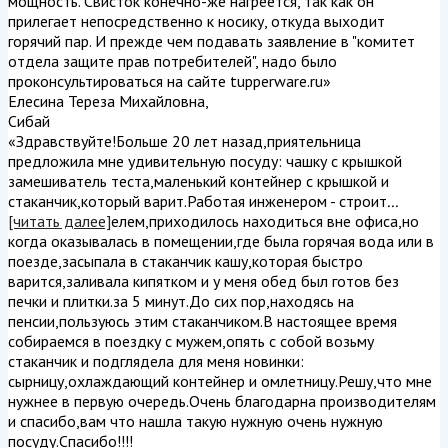
мощность. Свисток конечно-же нагреется, так как он
прилегает непосредственно к носику, откуда выходит
горячий пар. И прежде чем подавать заявление в "комитет
отдела защите прав потребителей", надо было
проконсультироваться на сайте tupperware.ru
»
Елесина Тереза Михайловна
,
Сибай
«Здравствуйте!Больше 20 лет назад,приятельница
предложила мне удивительную посуду: чашку с крышкой
замешиватель теста,маленький контейнер с крышкой и
стаканчик,который варит.Работая инженером - строит
...
[читать далее]
елем,приходилось находиться вне офиса,но
когда оказывалась в помещении,где была горячая вода или в
поезде,засыпала в стаканчик кашу,которая быстро
варится,заливала кипятком и у меня обед был готов без
печки и плитки.за 5 минут.До сих пор,находясь на
пенсии,пользуюсь этим стаканчиком.В настоящее время
собираемся в поездку с мужем,опять с собой возьму
стаканчик и подглядела для меня новинки:
сырницу,охлаждающий контейнер и омлетницу.Решу,что мне
нужнее в первую очередь.Очень благодарна производителям
и спасибо,вам что нашла такую нужную очень нужную
посуду.Спасибо!!!!