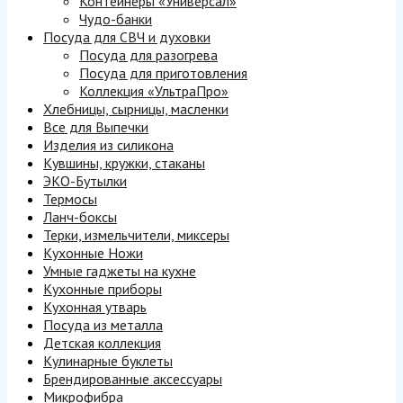
Контейнеры «Универсал»
Чудо-банки
Посуда для СВЧ и духовки
Посуда для разогрева
Посуда для приготовления
Коллекция «УльтраПро»
Хлебницы, сырницы, масленки
Все для Выпечки
Изделия из силикона
Кувшины, кружки, стаканы
ЭКО-Бутылки
Термосы
Ланч-боксы
Терки, измельчители, миксеры
Кухонные Ножи
Умные гаджеты на кухне
Кухонные приборы
Кухонная утварь
Посуда из металла
Детская коллекция
Кулинарные буклеты
Брендированные аксессуары
Микрофибра