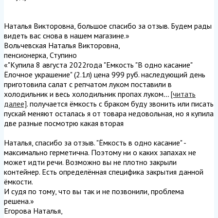
Наталья Викторовна, большое спасибо за отзыв. Будем рады
видеть вас снова в нашем магазине.
»
Вольчевская Наталья Викторовна
,
пенсионерка, Ступино
«"Купила 8 августа 2022года "Емкость "В одно касание"
Ёлочное украшение" (2.1л) цена 999 руб. наследующий день
приготовила салат с репчатом луком поставили в
холодильник и весь холодильник пропах луком
...
[читать
далее]
. получается ёмкость с браком буду звонить или писать
пускай меняют осталась я от товара недовольная, но я купила
две разные посмотрю какая вторая
Наталья, спасибо за отзыв. "Ёмкость в одно касание" -
максимально герметична. Поэтому ни о каких запахах не
может идти речи. Возможно вы не плотно закрыли
контейнер. Есть определённая специфика закрытия данной
ёмкости.
И судя по тому, что вы так и не позвонили, проблема
решена.
»
Егорова Наталья
,