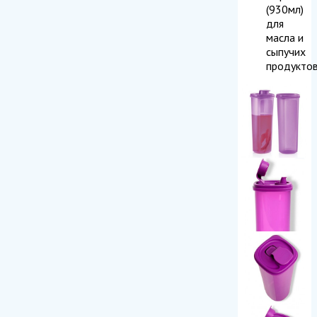
(930мл)
для
масла и
сыпучих
продукто