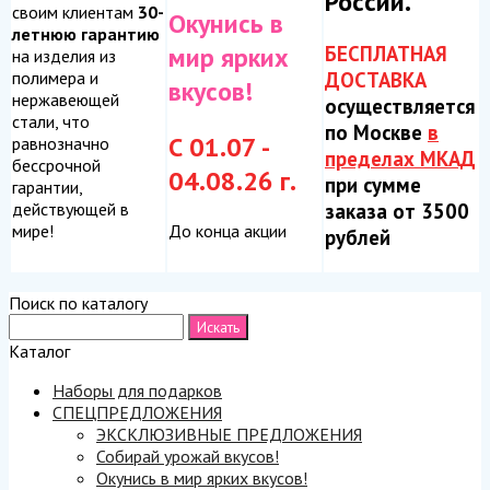
России.
своим клиентам
30-
Окунись в
летнюю гарантию
БЕСПЛАТНАЯ
мир ярких
на изделия из
ДОСТАВКА
полимера и
вкусов!
нержавеющей
осуществляется
стали, что
по Москве
в
С 01.07 -
равнозначно
пределах МКАД
бессрочной
04.08.26 г.
при сумме
гарантии,
заказа от 3500
действующей в
До конца акции
мире!
рублей
Поиск по каталогу
Каталог
Наборы для подарков
СПЕЦПРЕДЛОЖЕНИЯ
ЭКСКЛЮЗИВНЫЕ ПРЕДЛОЖЕНИЯ
Собирай урожай вкусов!
Окунись в мир ярких вкусов!