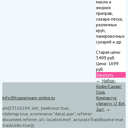
масла и
жидких
приправ,
сахара-песка,
различных
круп,
панировочных
сухарей и др.
Старая цена:
3499
руб.
Цена:
1699
руб.
Заказать
←
Набор:
Кофе/Сахар/
Соль
info@tupperware-online.ru
Компактус
«Гигант» (2,8л),
ym(53516194, 'init', {webvisor:true,
2шт.
→
clickmap:true, ecommerce:"dataLayer", referrer:
document.referrer, url: location.href, accurateTrackBounce:true,
trackLinks:true});