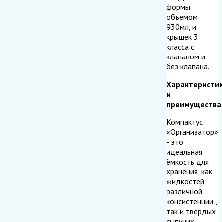
формы
объемом
930мл, и
крышек 3
класса с
клапаном и
без клапана.
Характеристи
и
преимущества
Компактус
«Организатор»
- это
идеальная
ёмкость для
хранения, как
жидкостей
различной
консистенции ,
так и твердых
сыпучих