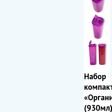
Набор
компак
«Орган
(930мл