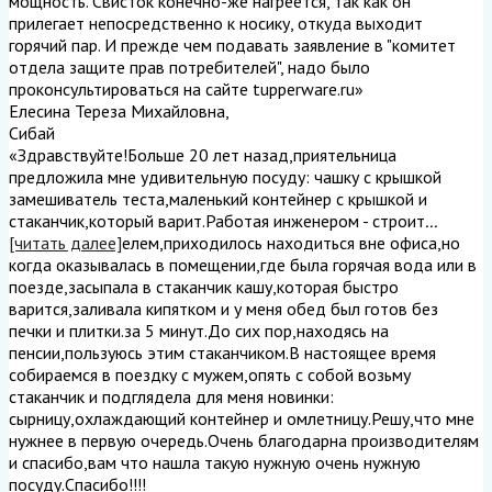
мощность. Свисток конечно-же нагреется, так как он
прилегает непосредственно к носику, откуда выходит
горячий пар. И прежде чем подавать заявление в "комитет
отдела защите прав потребителей", надо было
проконсультироваться на сайте tupperware.ru
»
Елесина Тереза Михайловна
,
Сибай
«Здравствуйте!Больше 20 лет назад,приятельница
предложила мне удивительную посуду: чашку с крышкой
замешиватель теста,маленький контейнер с крышкой и
стаканчик,который варит.Работая инженером - строит
...
[читать далее]
елем,приходилось находиться вне офиса,но
когда оказывалась в помещении,где была горячая вода или в
поезде,засыпала в стаканчик кашу,которая быстро
варится,заливала кипятком и у меня обед был готов без
печки и плитки.за 5 минут.До сих пор,находясь на
пенсии,пользуюсь этим стаканчиком.В настоящее время
собираемся в поездку с мужем,опять с собой возьму
стаканчик и подглядела для меня новинки:
сырницу,охлаждающий контейнер и омлетницу.Решу,что мне
нужнее в первую очередь.Очень благодарна производителям
и спасибо,вам что нашла такую нужную очень нужную
посуду.Спасибо!!!!