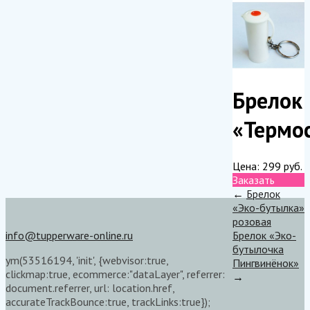
Брелок
«Термо
Цена:
299
руб.
Заказать
←
Брелок
«Эко-бутылка»
розовая
info@tupperware-online.ru
Брелок «Эко-
бутылочка
ym(53516194, 'init', {webvisor:true,
Пингвинёнок»
clickmap:true, ecommerce:"dataLayer", referrer:
→
document.referrer, url: location.href,
accurateTrackBounce:true, trackLinks:true});