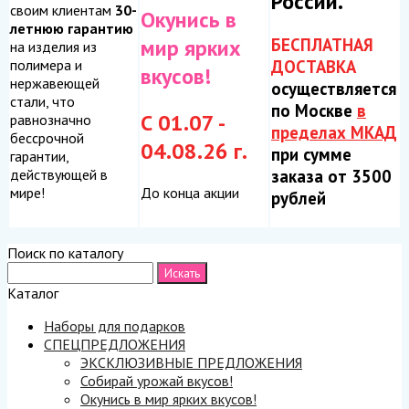
России.
своим клиентам
30-
Окунись в
летнюю гарантию
БЕСПЛАТНАЯ
мир ярких
на изделия из
ДОСТАВКА
полимера и
вкусов!
нержавеющей
осуществляется
стали, что
по Москве
в
С 01.07 -
равнозначно
пределах МКАД
бессрочной
04.08.26 г.
при сумме
гарантии,
заказа от 3500
действующей в
До конца акции
мире!
рублей
Поиск по каталогу
Каталог
Наборы для подарков
СПЕЦПРЕДЛОЖЕНИЯ
ЭКСКЛЮЗИВНЫЕ ПРЕДЛОЖЕНИЯ
Собирай урожай вкусов!
Окунись в мир ярких вкусов!