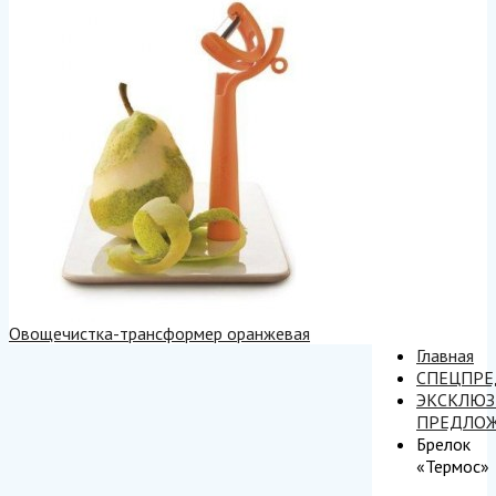
Овощечистка-трансформер оранжевая
Главная
СПЕЦПР
ЭКСКЛЮ
ПРЕДЛО
Брелок
«Термос»