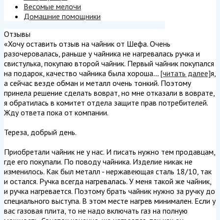
Весомые мелочи
Домашние помощники
Отзывы
«Хочу оставить отзыв на чайник от Шефа. Очень
разочеровалась, раньше у чайника не нагревалась ручка и
свистулька, покупаю второй чайник. Первый чайник покупался
на подарок, качество чайника была хороша
...
[читать далее]
я,
а сейчас везде обман и металл очень тонкий. Поэтому
принела решение сделать воврат, но мне отказали в воврате,
я обратилась в комитет отдела защите прав потребителей.
Жду ответа пока от компании.
Тереза, добрый день.
Приобретали чайник не у нас. И писать нужно тем продавцам,
где его покупали. По поводу чайника. Изделие никак не
изменилось. Как был металл - нержавеющая сталь 18/10, так
и остался. Ручка всегда нагревалась. У меня такой же чайник,
и ручка нагревается. Поэтому брать чайник нужно за ручку до
специального выступа. В этом месте нагрев минимален. Если у
вас газовая плита, то не надо включать газ на полную