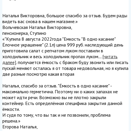
Наталья Викторовна, большое спасибо за отзыв. Будем рады
видеть вас снова в нашем магазине.
»
Вольчевская Наталья Викторовна
,
пенсионерка, Ступино
«"Купила 8 августа 2022года "Емкость "В одно касание"
Ёлочное украшение" (2.1л) цена 999 руб. наследующий день
приготовила салат с репчатом луком поставили в
холодильник и весь холодильник пропах луком
...
[читать
далее]
. получается ёмкость с браком буду звонить или писать
пускай меняют осталась я от товара недовольная, но я купила
две разные посмотрю какая вторая
Наталья, спасибо за отзыв. "Ёмкость в одно касание" -
максимально герметична. Поэтому ни о каких запахах не
может идти речи. Возможно вы не плотно закрыли
контейнер. Есть определённая специфика закрытия данной
ёмкости.
И судя по тому, что вы так и не позвонили, проблема
решена.
»
Егорова Наталья
,