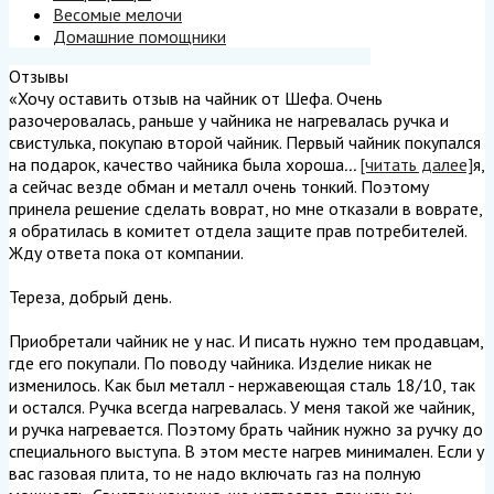
Весомые мелочи
Домашние помощники
Отзывы
«Хочу оставить отзыв на чайник от Шефа. Очень
разочеровалась, раньше у чайника не нагревалась ручка и
свистулька, покупаю второй чайник. Первый чайник покупался
на подарок, качество чайника была хороша
...
[читать далее]
я,
а сейчас везде обман и металл очень тонкий. Поэтому
принела решение сделать воврат, но мне отказали в воврате,
я обратилась в комитет отдела защите прав потребителей.
Жду ответа пока от компании.
Тереза, добрый день.
Приобретали чайник не у нас. И писать нужно тем продавцам,
где его покупали. По поводу чайника. Изделие никак не
изменилось. Как был металл - нержавеющая сталь 18/10, так
и остался. Ручка всегда нагревалась. У меня такой же чайник,
и ручка нагревается. Поэтому брать чайник нужно за ручку до
специального выступа. В этом месте нагрев минимален. Если у
вас газовая плита, то не надо включать газ на полную