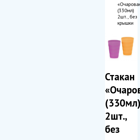
«Очарова
(330мл)
2шт., без
крышки
Стакан
«Очаро
(330мл
2шт.,
без