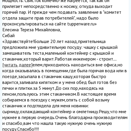
мощность. Свисток конечно-же нагреется, так как он
прилегает непосредственно к носику, откуда выходит
горячий пар. И прежде чем подавать заявление в "комитет
отдела защите прав потребителей", надо было
проконсультироваться на сайте tupperware.ru
»
Елесина Тереза Михайловна
,
Сибай
«Здравствуйте!Больше 20 лет назад,приятельница
предложила мне удивительную посуду: чашку с крышкой
замешиватель теста,маленький контейнер с крышкой и
стаканчик,который варит.Работая инженером - строит
...
[читать далее]
елем,приходилось находиться вне офиса,но
когда оказывалась в помещении,где была горячая вода или в
поезде,засыпала в стаканчик кашу,которая быстро
варится,заливала кипятком и у меня обед был готов без
печки и плитки.за 5 минут.До сих пор,находясь на
пенсии,пользуюсь этим стаканчиком.В настоящее время
собираемся в поездку с мужем,опять с собой возьму
стаканчик и подглядела для меня новинки:
сырницу,охлаждающий контейнер и омлетницу.Решу,что мне
нужнее в первую очередь.Очень благодарна производителям
и спасибо,вам что нашла такую нужную очень нужную
посуду.Спасибо!!!!