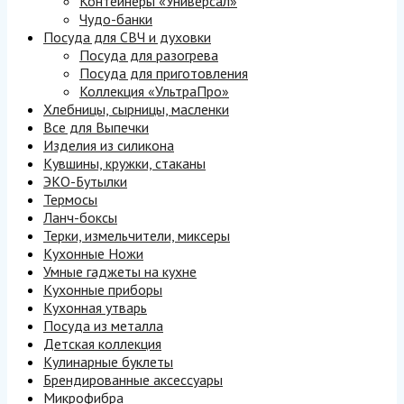
Контейнеры «Универсал»
Чудо-банки
Посуда для СВЧ и духовки
Посуда для разогрева
Посуда для приготовления
Коллекция «УльтраПро»
Хлебницы, сырницы, масленки
Все для Выпечки
Изделия из силикона
Кувшины, кружки, стаканы
ЭКО-Бутылки
Термосы
Ланч-боксы
Терки, измельчители, миксеры
Кухонные Ножи
Умные гаджеты на кухне
Кухонные приборы
Кухонная утварь
Посуда из металла
Детская коллекция
Кулинарные буклеты
Брендированные аксессуары
Микрофибра