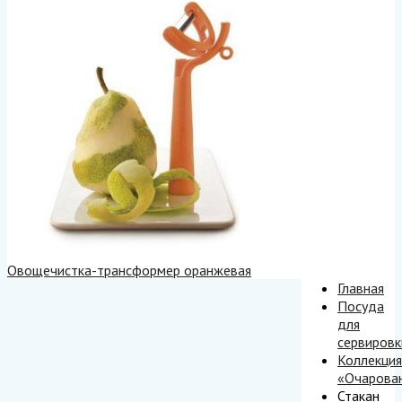
Овощечистка-трансформер оранжевая
Главная
Посуда
для
сервировк
Коллекция
«Очарова
Стакан