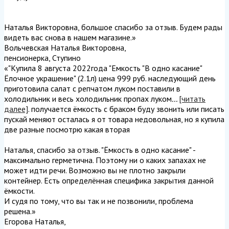
Наталья Викторовна, большое спасибо за отзыв. Будем рады
видеть вас снова в нашем магазине.
»
Вольчевская Наталья Викторовна
,
пенсионерка, Ступино
«"Купила 8 августа 2022года "Емкость "В одно касание"
Ёлочное украшение" (2.1л) цена 999 руб. наследующий день
приготовила салат с репчатом луком поставили в
холодильник и весь холодильник пропах луком
...
[читать
далее]
. получается ёмкость с браком буду звонить или писать
пускай меняют осталась я от товара недовольная, но я купила
две разные посмотрю какая вторая
Наталья, спасибо за отзыв. "Ёмкость в одно касание" -
максимально герметична. Поэтому ни о каких запахах не
может идти речи. Возможно вы не плотно закрыли
контейнер. Есть определённая специфика закрытия данной
ёмкости.
И судя по тому, что вы так и не позвонили, проблема
решена.
»
Егорова Наталья
,