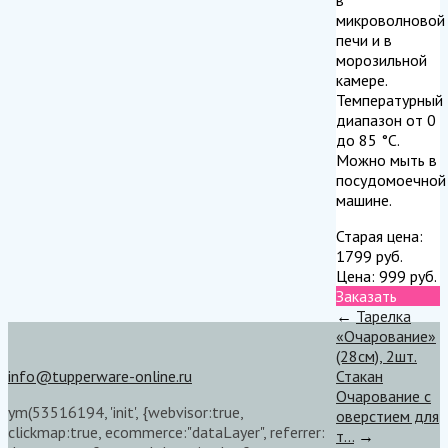
микроволновой
печи и в
морозильной
камере.
Температурный
диапазон от 0
до 85 °С.
Можно мыть в
посудомоечной
машине.
Старая цена:
1799
руб.
Цена:
999
руб.
Заказать
←
Тарелка
«Очарование»
(28см), 2шт.
info@tupperware-online.ru
Стакан
Очарование с
ym(53516194, 'init', {webvisor:true,
оверстием для
clickmap:true, ecommerce:"dataLayer", referrer:
т...
→