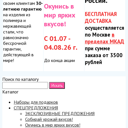
России.
своим клиентам
30-
Окунись в
летнюю гарантию
БЕСПЛАТНАЯ
мир ярких
на изделия из
ДОСТАВКА
полимера и
вкусов!
нержавеющей
осуществляется
стали, что
по Москве
в
С 01.07 -
равнозначно
пределах МКАД
бессрочной
04.08.26 г.
при сумме
гарантии,
заказа от 3500
действующей в
До конца акции
мире!
рублей
Поиск по каталогу
Каталог
Наборы для подарков
СПЕЦПРЕДЛОЖЕНИЯ
ЭКСКЛЮЗИВНЫЕ ПРЕДЛОЖЕНИЯ
Собирай урожай вкусов!
Окунись в мир ярких вкусов!