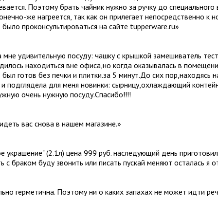
ревается. Поэтому брать чайник нужно за ручку до специального 
конечно-же нагреется, так как он прилегает непосредственно к 
 было проконсультироваться на сайте tupperware.ru
»
 мне удивительную посуду: чашку с крышкой замешиватель тест
дилось находиться вне офиса,но когда оказывалась в помещении
 был готов без печки и плитки.за 5 минут.До сих пор,находясь 
к и подглядела для меня новинки: сырницу,охлаждающий контей
жную очень нужную посуду.Спасибо!!!!
идеть вас снова в нашем магазине.
»
ое украшение" (2.1л) цена 999 руб. наследующий день приготови
ть с браком буду звонить или писать пускай меняют осталась я 
ально герметична. Поэтому ни о каких запахах не может идти ре