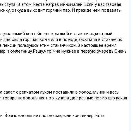
выступа. В этом месте нагрев минимален. Если у вас газовая
носику, откуда выходит горячий пар. И прежде чем подавать
а,маленький контейнер с крышкой и стаканчик,который
,где была горячая вода или в поезде,засыпала в стаканчик
на пенсии,пользуюсь этим стаканчиком.В настоящее время
нер и омлетницу.Решу,что мне нужнее в первую очередь.Очень
ла салат с репчатом луком поставили в холодильник и весь
от товара недовольная, но я купила две разные посмотрю какая
чи. Возможно вы не плотно закрыли контейнер. Есть