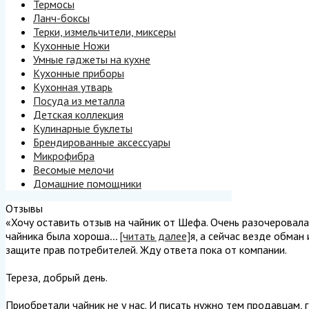
Термосы
Ланч-боксы
Терки, измельчители, миксеры
Кухонные Ножи
Умные гаджеты на кухне
Кухонные приборы
Кухонная утварь
Посуда из металла
Детская коллекция
Кулинарные буклеты
Брендированные аксессуары
Микрофибра
Весомые мелочи
Домашние помощники
Отзывы
«Хочу оставить отзыв на чайник от Шефа. Очень разочеровалась
чайника была хороша
...
[читать далее]
я, а сейчас везде обман
защите прав потребителей. Жду ответа пока от компании.
Тереза, добрый день.
Приобретали чайник не у нас. И писать нужно тем продавцам, г