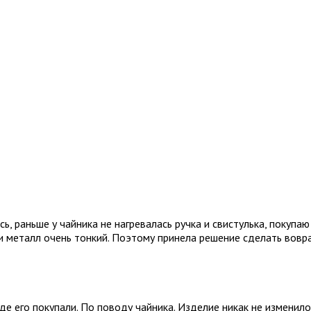
, раньше у чайника не нагревалась ручка и свистулька, покупаю
 и металл очень тонкий. Поэтому принела решение сделать вовра
де его покупали. По поводу чайника. Изделие никак не изменилос