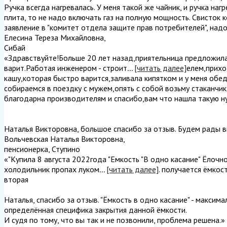
Ручка всегда нагревалась. У меня такой же чайник, и ручка наг
плита, то не надо включать газ на полную мощность. Свисток 
заявление в "комитет отдела защите прав потребителей", надо
Елесина Тереза Михайловна
,
Сибай
«Здравствуйте!Больше 20 лет назад,приятельница предложила
варит.Работая инженером - строит
...
[читать далее]
елем,прихо
кашу,которая быстро варится,заливала кипятком и у меня обед
собираемся в поездку с мужем,опять с собой возьму стаканчи
благодарна производителям и спасибо,вам что нашла такую ну
Наталья Викторовна, большое спасибо за отзыв. Будем рады в
Вольчевская Наталья Викторовна
,
пенсионерка, Ступино
«"Купила 8 августа 2022года "Емкость "В одно касание" Ёлочн
холодильник пропах луком
...
[читать далее]
. получается ёмкос
вторая
Наталья, спасибо за отзыв. "Ёмкость в одно касание" - максим
определённая специфика закрытия данной ёмкости.
И судя по тому, что вы так и не позвонили, проблема решена.
»