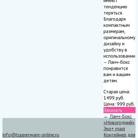
имеют
тенденцию
теряться.
Благодаря
компактным
размерам,
оригинальному
дизайну и
удобству в
использовании
– Ланч-бокс
понравится
вам и вашим
детям.
Старая цена:
1499
руб.
Цена:
999
руб.
Заказать
←
Ланч-бокс
«Новогодний»
Эко+ maxi
info@tupperware-online.ru
Контейнер для