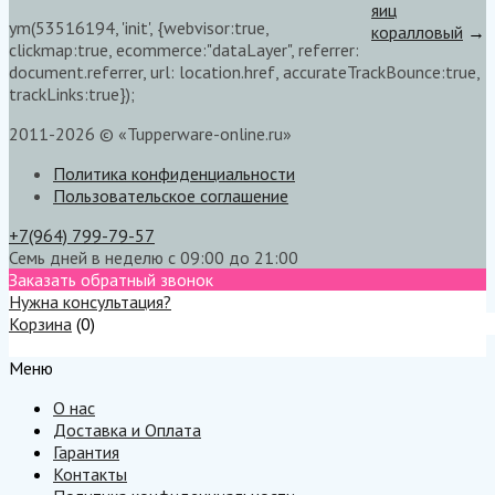
яиц
ym(53516194, 'init', {webvisor:true,
коралловый
→
clickmap:true, ecommerce:"dataLayer", referrer:
document.referrer, url: location.href, accurateTrackBounce:true,
trackLinks:true});
2011-2026 © «Tupperware-online.ru»
Политика конфиденциальности
Пользовательское соглашение
+7(964) 799-79-57
Семь дней в неделю с 09:00 до 21:00
Заказать обратный звонок
Нужна консультация?
Корзина
(
0
)
Меню
Меню
О нас
Доставка и Оплата
Гарантия
Контакты