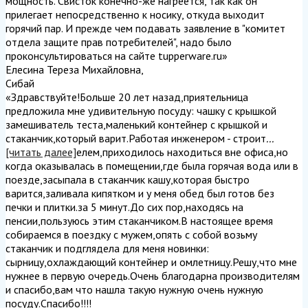
мощность. Свисток конечно-же нагреется, так как он
прилегает непосредственно к носику, откуда выходит
горячий пар. И прежде чем подавать заявление в "комитет
отдела защите прав потребителей", надо было
проконсультироваться на сайте tupperware.ru
»
Елесина Тереза Михайловна
,
Сибай
«Здравствуйте!Больше 20 лет назад,приятельница
предложила мне удивительную посуду: чашку с крышкой
замешиватель теста,маленький контейнер с крышкой и
стаканчик,который варит.Работая инженером - строит
...
[читать далее]
елем,приходилось находиться вне офиса,но
когда оказывалась в помещении,где была горячая вода или в
поезде,засыпала в стаканчик кашу,которая быстро
варится,заливала кипятком и у меня обед был готов без
печки и плитки.за 5 минут.До сих пор,находясь на
пенсии,пользуюсь этим стаканчиком.В настоящее время
собираемся в поездку с мужем,опять с собой возьму
стаканчик и подглядела для меня новинки:
сырницу,охлаждающий контейнер и омлетницу.Решу,что мне
нужнее в первую очередь.Очень благодарна производителям
и спасибо,вам что нашла такую нужную очень нужную
посуду.Спасибо!!!!