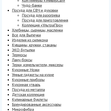
Контейнеры «Универсал»
Чудо-банки
Посуда для СВЧ и духовки
Посуда для разогрева
Посуда для приготовления
Коллекция «УльтраПро»
Хлебницы, сырницы, масленки
Все для Выпечки
Изделия из силикона
Кувшины, кружки, стаканы
ЭКО-Бутылки
Термосы
Ланч-боксы
Терки, измельчители, миксеры
Кухонные Ножи
Умные гаджеты на кухне
Кухонные приборы
Кухонная утварь
Посуда из металла
Детская коллекция
Кулинарные буклеты
Брендированные аксессуары
Микрофибра