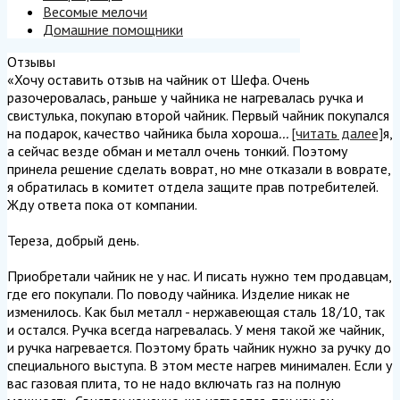
Весомые мелочи
Домашние помощники
Отзывы
«Хочу оставить отзыв на чайник от Шефа. Очень
разочеровалась, раньше у чайника не нагревалась ручка и
свистулька, покупаю второй чайник. Первый чайник покупался
на подарок, качество чайника была хороша
...
[читать далее]
я,
а сейчас везде обман и металл очень тонкий. Поэтому
принела решение сделать воврат, но мне отказали в воврате,
я обратилась в комитет отдела защите прав потребителей.
Жду ответа пока от компании.
Тереза, добрый день.
Приобретали чайник не у нас. И писать нужно тем продавцам,
где его покупали. По поводу чайника. Изделие никак не
изменилось. Как был металл - нержавеющая сталь 18/10, так
и остался. Ручка всегда нагревалась. У меня такой же чайник,
и ручка нагревается. Поэтому брать чайник нужно за ручку до
специального выступа. В этом месте нагрев минимален. Если у
вас газовая плита, то не надо включать газ на полную