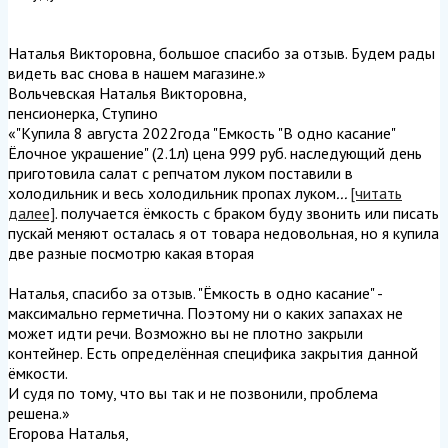
Наталья Викторовна, большое спасибо за отзыв. Будем рады
видеть вас снова в нашем магазине.
»
Вольчевская Наталья Викторовна
,
пенсионерка, Ступино
«"Купила 8 августа 2022года "Емкость "В одно касание"
Ёлочное украшение" (2.1л) цена 999 руб. наследующий день
приготовила салат с репчатом луком поставили в
холодильник и весь холодильник пропах луком
...
[читать
далее]
. получается ёмкость с браком буду звонить или писать
пускай меняют осталась я от товара недовольная, но я купила
две разные посмотрю какая вторая
Наталья, спасибо за отзыв. "Ёмкость в одно касание" -
максимально герметична. Поэтому ни о каких запахах не
может идти речи. Возможно вы не плотно закрыли
контейнер. Есть определённая специфика закрытия данной
ёмкости.
И судя по тому, что вы так и не позвонили, проблема
решена.
»
Егорова Наталья
,