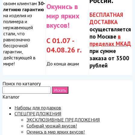
России.
своим клиентам
30-
Окунись в
летнюю гарантию
БЕСПЛАТНАЯ
мир ярких
на изделия из
ДОСТАВКА
полимера и
вкусов!
нержавеющей
осуществляется
стали, что
по Москве
в
С 01.07 -
равнозначно
пределах МКАД
бессрочной
04.08.26 г.
при сумме
гарантии,
заказа от 3500
действующей в
До конца акции
мире!
рублей
Поиск по каталогу
Каталог
Наборы для подарков
СПЕЦПРЕДЛОЖЕНИЯ
ЭКСКЛЮЗИВНЫЕ ПРЕДЛОЖЕНИЯ
Собирай урожай вкусов!
Окунись в мир ярких вкусов!