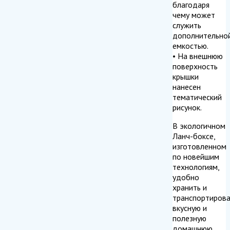
благодаря
чему может
служить
дополнительно
емкостью.
• На внешнюю
поверхность
крышки
нанесен
тематический
рисунок.
В экологичном
Ланч-боксе,
изготовленном
по новейшим
технологиям,
удобно
хранить и
транспортирова
вкусную и
полезную
домашнюю