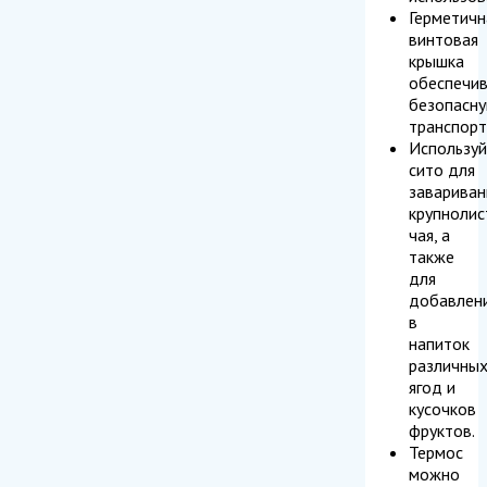
Герметичн
винтовая
крышка
обеспечи
безопасн
транспорт
Используй
сито для
завариван
крупнолис
чая, а
также
для
добавлен
в
напиток
различны
ягод и
кусочков
фруктов.
Термос
можно