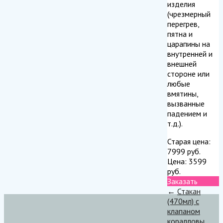
изделия
(чрезмерный
перегрев,
пятна и
царапины на
внутренней и
внешней
стороне или
любые
вмятины,
вызванные
падением и
т.д.).
Старая цена:
7999
руб.
Цена:
3599
руб.
Заказать
←
Стакан
(470мл) с
клапаном
коралловы...