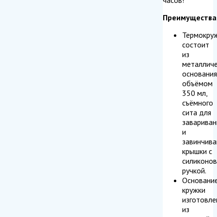
Преимущества
Термокру
состоит
из
металличе
основания
объёмом
350 мл,
съёмного
сита для
завариван
и
завинчив
крышки с
силиконо
ручкой.
Основани
кружки
изготовле
из