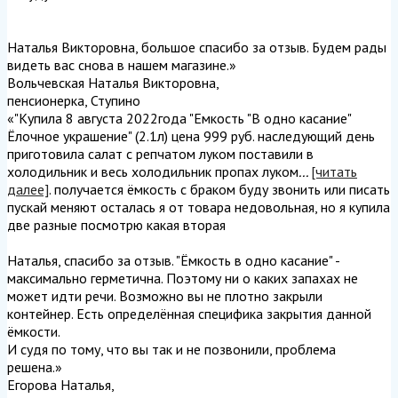
Наталья Викторовна, большое спасибо за отзыв. Будем рады
видеть вас снова в нашем магазине.
»
Вольчевская Наталья Викторовна
,
пенсионерка, Ступино
«"Купила 8 августа 2022года "Емкость "В одно касание"
Ёлочное украшение" (2.1л) цена 999 руб. наследующий день
приготовила салат с репчатом луком поставили в
холодильник и весь холодильник пропах луком
...
[читать
далее]
. получается ёмкость с браком буду звонить или писать
пускай меняют осталась я от товара недовольная, но я купила
две разные посмотрю какая вторая
Наталья, спасибо за отзыв. "Ёмкость в одно касание" -
максимально герметична. Поэтому ни о каких запахах не
может идти речи. Возможно вы не плотно закрыли
контейнер. Есть определённая специфика закрытия данной
ёмкости.
И судя по тому, что вы так и не позвонили, проблема
решена.
»
Егорова Наталья
,