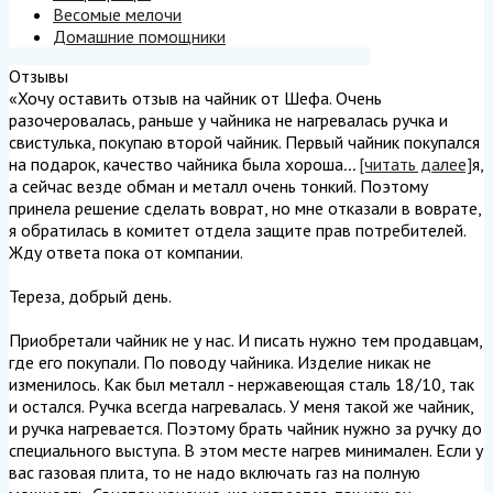
Весомые мелочи
Домашние помощники
Отзывы
«Хочу оставить отзыв на чайник от Шефа. Очень
разочеровалась, раньше у чайника не нагревалась ручка и
свистулька, покупаю второй чайник. Первый чайник покупался
на подарок, качество чайника была хороша
...
[читать далее]
я,
а сейчас везде обман и металл очень тонкий. Поэтому
принела решение сделать воврат, но мне отказали в воврате,
я обратилась в комитет отдела защите прав потребителей.
Жду ответа пока от компании.
Тереза, добрый день.
Приобретали чайник не у нас. И писать нужно тем продавцам,
где его покупали. По поводу чайника. Изделие никак не
изменилось. Как был металл - нержавеющая сталь 18/10, так
и остался. Ручка всегда нагревалась. У меня такой же чайник,
и ручка нагревается. Поэтому брать чайник нужно за ручку до
специального выступа. В этом месте нагрев минимален. Если у
вас газовая плита, то не надо включать газ на полную