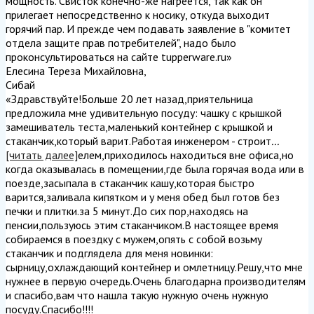
мощность. Свисток конечно-же нагреется, так как он
прилегает непосредственно к носику, откуда выходит
горячий пар. И прежде чем подавать заявление в "комитет
отдела защите прав потребителей", надо было
проконсультироваться на сайте tupperware.ru
»
Елесина Тереза Михайловна
,
Сибай
«Здравствуйте!Больше 20 лет назад,приятельница
предложила мне удивительную посуду: чашку с крышкой
замешиватель теста,маленький контейнер с крышкой и
стаканчик,который варит.Работая инженером - строит
...
[читать далее]
елем,приходилось находиться вне офиса,но
когда оказывалась в помещении,где была горячая вода или в
поезде,засыпала в стаканчик кашу,которая быстро
варится,заливала кипятком и у меня обед был готов без
печки и плитки.за 5 минут.До сих пор,находясь на
пенсии,пользуюсь этим стаканчиком.В настоящее время
собираемся в поездку с мужем,опять с собой возьму
стаканчик и подглядела для меня новинки:
сырницу,охлаждающий контейнер и омлетницу.Решу,что мне
нужнее в первую очередь.Очень благодарна производителям
и спасибо,вам что нашла такую нужную очень нужную
посуду.Спасибо!!!!