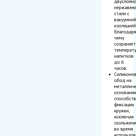
двуслойн
нержавею
стали с
вакуумной
изоляцией
благодаря
чему
сохраняет
температ
напитков
до 6
часов.
Силиконо
обод на
металлич
основани
способств
фиксации
кружки,
исключая
скольжен
во время
использов