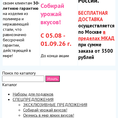
России.
своим клиентам
30-
Собирай
летнюю гарантию
БЕСПЛАТНАЯ
урожай
на изделия из
ДОСТАВКА
полимера и
вкусов!
нержавеющей
осуществляется
стали, что
по Москве
в
С 05.08 -
равнозначно
пределах МКАД
бессрочной
01.09.26 г.
при сумме
гарантии,
заказа от 3500
действующей в
До конца акции
мире!
рублей
Поиск по каталогу
Каталог
Наборы для подарков
СПЕЦПРЕДЛОЖЕНИЯ
ЭКСКЛЮЗИВНЫЕ ПРЕДЛОЖЕНИЯ
Собирай урожай вкусов!
Окунись в мир ярких вкусов!