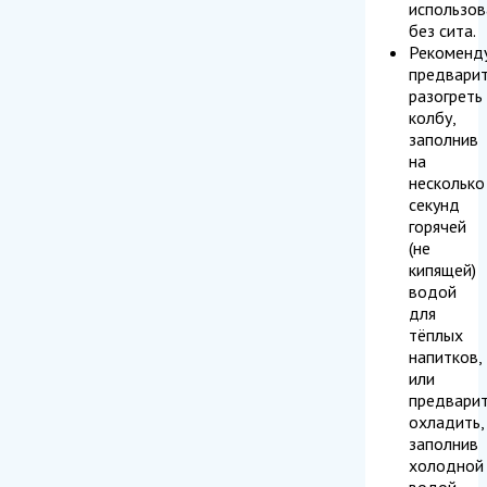
использов
без сита.
Рекоменд
предвари
разогреть
колбу,
заполнив
на
несколько
секунд
горячей
(не
кипящей)
водой
для
тёплых
напитков,
или
предвари
охладить,
заполнив
холодной
водой