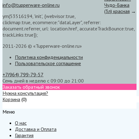
info@tupperware-online.ru
Чудо-Банка
(3л) красная
→
ym(53516194, 'init', {webvisor:true,
clickmap:true, ecommerce:"dataLayer", referrer:
document.referrer, url: location.href, accurateTrackBounce:true,
trackLinks:true});
2011-2026 © «Tupperware-online.ru»
Политика конфиденциальности
Пользовательское соглашение
+7(964) 799-79-57
Семь дней в неделю с 09:00 до 21:00
Заказать обратный звонок
Нужна консультация?
Корзина
(
0
)
Меню
Меню
О нас
Доставка и Оплата
Гарантия