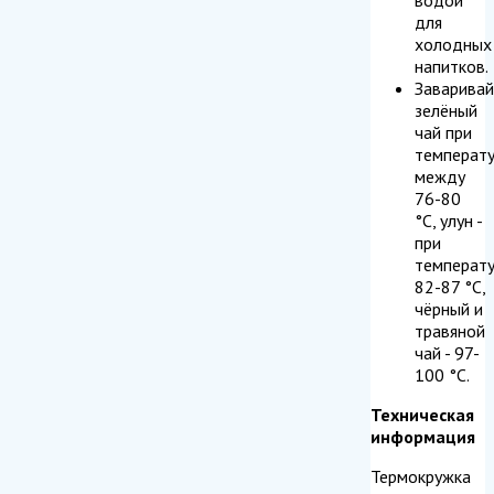
для
холодных
напитков.
Заваривай
зелёный
чай при
температ
между
76-80
°C, улун -
при
температ
82-87 °C,
чёрный и
травяной
чай - 97-
100 °C.
Техническая
информация
Термокружка