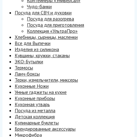
Контейнеры «Универсал»
Чудо-банки
Посуда для СВЧ и духовки
Посуда для разогрева
Посуда для приготовления
Коллекция «УльтраПро»
Хлебницы, сырницы, масленки
Все для Выпечки
Изделия из силикона
Кувшины, кружки, стаканы
ЭКО-Бутылки
Термосы
Ланч-боксы
Терки, измельчители, миксеры
Кухонные Ножи
Умные гаджеты на кухне
Кухонные приборы
Кухонная утварь
Посуда из металла
Детская коллекция
Кулинарные буклеты
Брендированные аксессуары
Микрофибра