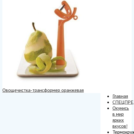
Овощечистка-трансформер оранжевая
Главная
СПЕЦПР
Окунись
в мир
ярких
вкусов!
Термокру