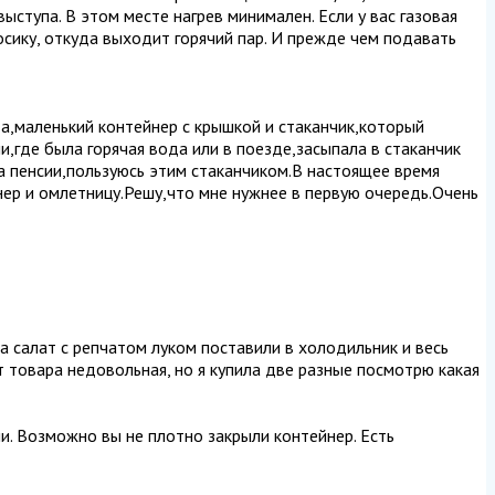
выступа. В этом месте нагрев минимален. Если у вас газовая
носику, откуда выходит горячий пар. И прежде чем подавать
а,маленький контейнер с крышкой и стаканчик,который
,где была горячая вода или в поезде,засыпала в стаканчик
на пенсии,пользуюсь этим стаканчиком.В настоящее время
нер и омлетницу.Решу,что мне нужнее в первую очередь.Очень
ла салат с репчатом луком поставили в холодильник и весь
от товара недовольная, но я купила две разные посмотрю какая
чи. Возможно вы не плотно закрыли контейнер. Есть