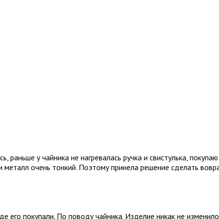
, раньше у чайника не нагревалась ручка и свистулька, покупаю
 и металл очень тонкий. Поэтому принела решение сделать вовра
де его покупали. По поводу чайника. Изделие никак не изменилос