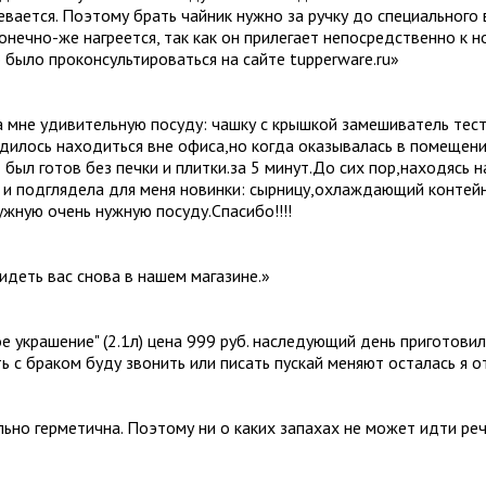
ревается. Поэтому брать чайник нужно за ручку до специального 
конечно-же нагреется, так как он прилегает непосредственно к 
 было проконсультироваться на сайте tupperware.ru
»
 мне удивительную посуду: чашку с крышкой замешиватель тест
дилось находиться вне офиса,но когда оказывалась в помещении
 был готов без печки и плитки.за 5 минут.До сих пор,находясь 
к и подглядела для меня новинки: сырницу,охлаждающий контей
жную очень нужную посуду.Спасибо!!!!
идеть вас снова в нашем магазине.
»
ое украшение" (2.1л) цена 999 руб. наследующий день приготови
ть с браком буду звонить или писать пускай меняют осталась я 
ально герметична. Поэтому ни о каких запахах не может идти ре