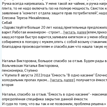
Ручка всегда нагревалась. У меня такой же чайник, и ручка наг
плита, то не надо включать газ на полную мощность. Свисток 
заявление в "комитет отдела защите прав потребителей", надо
Елесина Тереза Михайловна
,
Сибай
«Здравствуйте!Больше 20 лет назад,приятельница предложила
варит.Работая инженером - строит
...
[читать далее]
елем,прихо
кашу,которая быстро варится,заливала кипятком и у меня обед
собираемся в поездку с мужем,опять с собой возьму стаканчи
благодарна производителям и спасибо,вам что нашла такую ну
Наталья Викторовна, большое спасибо за отзыв. Будем рады в
Вольчевская Наталья Викторовна
,
пенсионерка, Ступино
«"Купила 8 августа 2022года "Емкость "В одно касание" Ёлочн
холодильник пропах луком
...
[читать далее]
. получается ёмкос
вторая
Наталья, спасибо за отзыв. "Ёмкость в одно касание" - максим
определённая специфика закрытия данной ёмкости.
И судя по тому, что вы так и не позвонили, проблема решена.
»