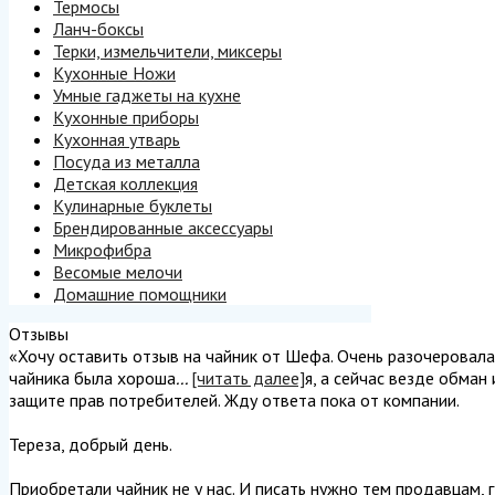
Термосы
Ланч-боксы
Терки, измельчители, миксеры
Кухонные Ножи
Умные гаджеты на кухне
Кухонные приборы
Кухонная утварь
Посуда из металла
Детская коллекция
Кулинарные буклеты
Брендированные аксессуары
Микрофибра
Весомые мелочи
Домашние помощники
Отзывы
«Хочу оставить отзыв на чайник от Шефа. Очень разочеровалась
чайника была хороша
...
[читать далее]
я, а сейчас везде обман
защите прав потребителей. Жду ответа пока от компании.
Тереза, добрый день.
Приобретали чайник не у нас. И писать нужно тем продавцам, г