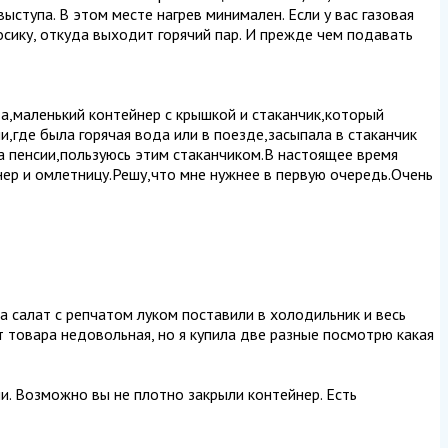
выступа. В этом месте нагрев минимален. Если у вас газовая
носику, откуда выходит горячий пар. И прежде чем подавать
а,маленький контейнер с крышкой и стаканчик,который
,где была горячая вода или в поезде,засыпала в стаканчик
на пенсии,пользуюсь этим стаканчиком.В настоящее время
нер и омлетницу.Решу,что мне нужнее в первую очередь.Очень
ла салат с репчатом луком поставили в холодильник и весь
от товара недовольная, но я купила две разные посмотрю какая
чи. Возможно вы не плотно закрыли контейнер. Есть