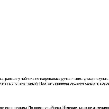
, раньше у чайника не нагревалась ручка и свистулька, покупаю
 и металл очень тонкий. Поэтому принела решение сделать вовра
де его покупали. По поводу чайника. Изделие никак не изменилос