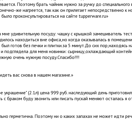
ревается. Поэтому брать чайник нужно за ручку до специального 
конечно-же нагреется, так как он прилегает непосредственно к 
 было проконсультироваться на сайте tupperware.ru
»
 мне удивительную посуду: чашку с крышкой замешиватель тест
дилось находиться вне офиса,но когда оказывалась в помещении
 был готов без печки и плитки.за 5 минут.До сих пор,находясь 
к и подглядела для меня новинки: сырницу,охлаждающий контей
жную очень нужную посуду.Спасибо!!!!
идеть вас снова в нашем магазине.
»
ое украшение" (2.1л) цена 999 руб. наследующий день приготови
ть с браком буду звонить или писать пускай меняют осталась я 
ально герметична. Поэтому ни о каких запахах не может идти ре