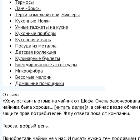
Термосы
Ланч-боксы
Терки, измельчители, миксеры
Кухонные Ножи
Умные гаджеты на кухне
Кухонные приборы
Кухонная утварь
Посуда из металла
Детская коллекция
Кулинарные буклеты
Брендированные аксессуары
Микрофибра
Весомые мелочи
Домашние помощники
Отзывы
«Хочу оставить отзыв на чайник от Шефа. Очень разочеровалась
чайника была хороша
...
[читать далее]
я, а сейчас везде обман
защите прав потребителей. Жду ответа пока от компании.
Тереза, добрый день.
Приобретали чайник не у нас. И писать нужно тем продавцам, г