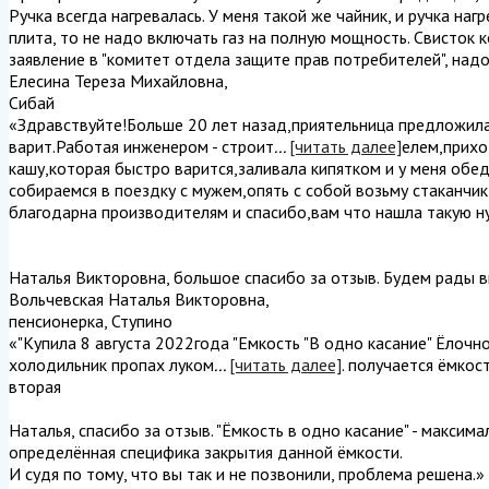
Ручка всегда нагревалась. У меня такой же чайник, и ручка наг
плита, то не надо включать газ на полную мощность. Свисток 
заявление в "комитет отдела защите прав потребителей", надо
Елесина Тереза Михайловна
,
Сибай
«Здравствуйте!Больше 20 лет назад,приятельница предложила
варит.Работая инженером - строит
...
[читать далее]
елем,прихо
кашу,которая быстро варится,заливала кипятком и у меня обед
собираемся в поездку с мужем,опять с собой возьму стаканчи
благодарна производителям и спасибо,вам что нашла такую ну
Наталья Викторовна, большое спасибо за отзыв. Будем рады в
Вольчевская Наталья Викторовна
,
пенсионерка, Ступино
«"Купила 8 августа 2022года "Емкость "В одно касание" Ёлочн
холодильник пропах луком
...
[читать далее]
. получается ёмкос
вторая
Наталья, спасибо за отзыв. "Ёмкость в одно касание" - максим
определённая специфика закрытия данной ёмкости.
И судя по тому, что вы так и не позвонили, проблема решена.
»