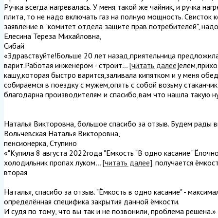
Ручка всегда нагревалась. У меня такой же чайник, и ручка наг
плита, то не надо включать газ на полную мощность. Свисток 
заявление в "комитет отдела защите прав потребителей", надо
Елесина Тереза Михайловна
,
Сибай
«Здравствуйте!Больше 20 лет назад,приятельница предложила
варит.Работая инженером - строит
...
[читать далее]
елем,прихо
кашу,которая быстро варится,заливала кипятком и у меня обед
собираемся в поездку с мужем,опять с собой возьму стаканчи
благодарна производителям и спасибо,вам что нашла такую ну
Наталья Викторовна, большое спасибо за отзыв. Будем рады в
Вольчевская Наталья Викторовна
,
пенсионерка, Ступино
«"Купила 8 августа 2022года "Емкость "В одно касание" Ёлочн
холодильник пропах луком
...
[читать далее]
. получается ёмкос
вторая
Наталья, спасибо за отзыв. "Ёмкость в одно касание" - максим
определённая специфика закрытия данной ёмкости.
И судя по тому, что вы так и не позвонили, проблема решена.
»