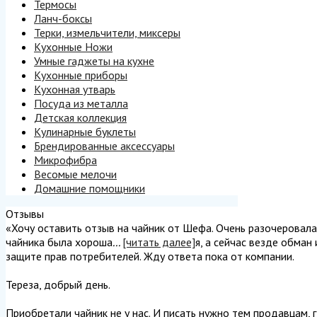
Термосы
Ланч-боксы
Терки, измельчители, миксеры
Кухонные Ножи
Умные гаджеты на кухне
Кухонные приборы
Кухонная утварь
Посуда из металла
Детская коллекция
Кулинарные буклеты
Брендированные аксессуары
Микрофибра
Весомые мелочи
Домашние помощники
Отзывы
«Хочу оставить отзыв на чайник от Шефа. Очень разочеровалась
чайника была хороша
...
[читать далее]
я, а сейчас везде обман
защите прав потребителей. Жду ответа пока от компании.
Тереза, добрый день.
Приобретали чайник не у нас. И писать нужно тем продавцам, г