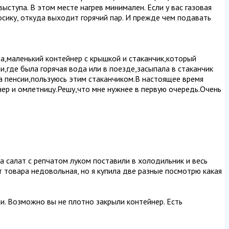
выступа. В этом месте нагрев минимален. Если у вас газовая
носику, откуда выходит горячий пар. И прежде чем подавать
а,маленький контейнер с крышкой и стаканчик,который
,где была горячая вода или в поезде,засыпала в стаканчик
на пенсии,пользуюсь этим стаканчиком.В настоящее время
нер и омлетницу.Решу,что мне нужнее в первую очередь.Очень
ла салат с репчатом луком поставили в холодильник и весь
от товара недовольная, но я купила две разные посмотрю какая
чи. Возможно вы не плотно закрыли контейнер. Есть