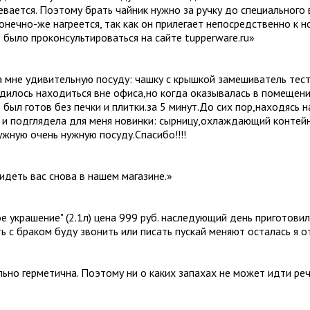
ревается. Поэтому брать чайник нужно за ручку до специального 
конечно-же нагреется, так как он прилегает непосредственно к 
 было проконсультироваться на сайте tupperware.ru
»
 мне удивительную посуду: чашку с крышкой замешиватель тест
дилось находиться вне офиса,но когда оказывалась в помещении
 был готов без печки и плитки.за 5 минут.До сих пор,находясь 
к и подглядела для меня новинки: сырницу,охлаждающий контей
жную очень нужную посуду.Спасибо!!!!
идеть вас снова в нашем магазине.
»
ое украшение" (2.1л) цена 999 руб. наследующий день приготови
ть с браком буду звонить или писать пускай меняют осталась я 
ально герметична. Поэтому ни о каких запахах не может идти ре