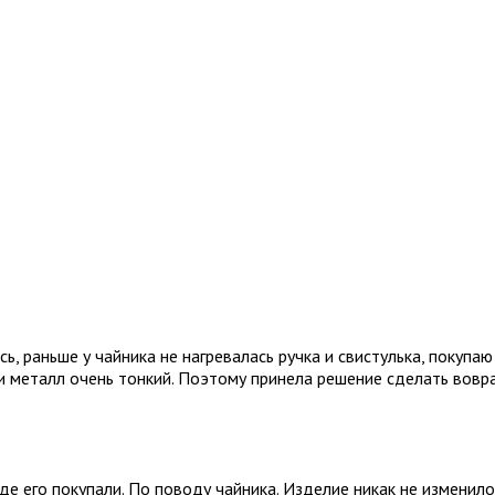
, раньше у чайника не нагревалась ручка и свистулька, покупаю
 и металл очень тонкий. Поэтому принела решение сделать вовра
де его покупали. По поводу чайника. Изделие никак не изменилос