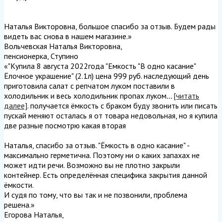
Наталья Викторовна, большое спасибо за отзыв. Будем рады
видеть вас снова в нашем магазине.
»
Вольчевская Наталья Викторовна
,
пенсионерка, Ступино
«"Купила 8 августа 2022года "Емкость "В одно касание"
Ёлочное украшение" (2.1л) цена 999 руб. наследующий день
приготовила салат с репчатом луком поставили в
холодильник и весь холодильник пропах луком
...
[читать
далее]
. получается ёмкость с браком буду звонить или писать
пускай меняют осталась я от товара недовольная, но я купила
две разные посмотрю какая вторая
Наталья, спасибо за отзыв. "Ёмкость в одно касание" -
максимально герметична. Поэтому ни о каких запахах не
может идти речи. Возможно вы не плотно закрыли
контейнер. Есть определённая специфика закрытия данной
ёмкости.
И судя по тому, что вы так и не позвонили, проблема
решена.
»
Егорова Наталья
,