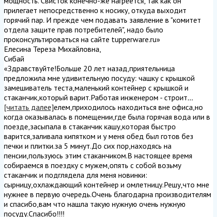
мощность. Свисток конечно-же нагреется, так как он
прилегает непосредственно к носику, откуда выходит
горячий пар. И прежде чем подавать заявление в "комитет
отдела защите прав потребителей", надо было
проконсультироваться на сайте tupperware.ru
»
Елесина Тереза Михайловна
,
Сибай
«Здравствуйте!Больше 20 лет назад,приятельница
предложила мне удивительную посуду: чашку с крышкой
замешиватель теста,маленький контейнер с крышкой и
стаканчик,который варит.Работая инженером - строит
...
[читать далее]
елем,приходилось находиться вне офиса,но
когда оказывалась в помещении,где была горячая вода или в
поезде,засыпала в стаканчик кашу,которая быстро
варится,заливала кипятком и у меня обед был готов без
печки и плитки.за 5 минут.До сих пор,находясь на
пенсии,пользуюсь этим стаканчиком.В настоящее время
собираемся в поездку с мужем,опять с собой возьму
стаканчик и подглядела для меня новинки:
сырницу,охлаждающий контейнер и омлетницу.Решу,что мне
нужнее в первую очередь.Очень благодарна производителям
и спасибо,вам что нашла такую нужную очень нужную
посуду.Спасибо!!!!