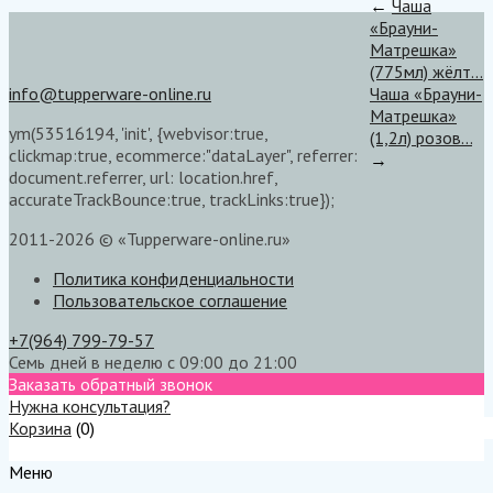
←
Чаша
«Брауни-
Матрешка»
(775мл) жёлт...
info@tupperware-online.ru
Чаша «Брауни-
Матрешка»
ym(53516194, 'init', {webvisor:true,
(1,2л) розов...
clickmap:true, ecommerce:"dataLayer", referrer:
→
document.referrer, url: location.href,
accurateTrackBounce:true, trackLinks:true});
2011-2026 © «Tupperware-online.ru»
Политика конфиденциальности
Пользовательское соглашение
+7(964) 799-79-57
Семь дней в неделю с 09:00 до 21:00
Заказать обратный звонок
Нужна консультация?
Корзина
(
0
)
Меню
Меню