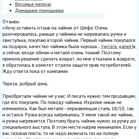
Весомые мелочи
Домашние помощники
Отзывы
«Хочу оставить отзыв на чайник от Шефа. Очень
разочеровалась, раньше у чайника не нагревалась ручка и
свистулька, покупаю второй чайник. Первый чайник покупался
на подарок, качество чайника была хороша
...
[читать далее]
я,
а сейчас везде обман и металл очень тонкий. Поэтому
принела решение сделать воврат, но мне отказали в воврате,
я обратилась в комитет отдела защите прав потребителей.
Жду ответа пока от компании.
Тереза, добрый день.
Приобретали чайник не у нас. И писать нужно тем продавцам,
где его покупали. По поводу чайника. Изделие никак не
изменилось. Как был металл - нержавеющая сталь 18/10, так
и остался. Ручка всегда нагревалась. У меня такой же чайник,
и ручка нагревается. Поэтому брать чайник нужно за ручку до
специального выступа. В этом месте нагрев минимален. Если у
вас газовая плита, то не надо включать газ на полную