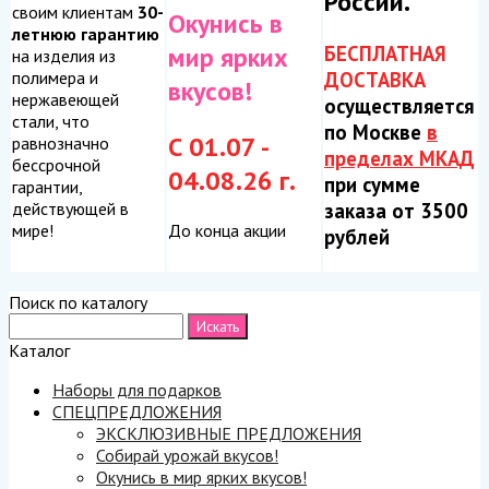
России.
своим клиентам
30-
Окунись в
летнюю гарантию
БЕСПЛАТНАЯ
мир ярких
на изделия из
ДОСТАВКА
полимера и
вкусов!
нержавеющей
осуществляется
стали, что
по Москве
в
С 01.07 -
равнозначно
пределах МКАД
бессрочной
04.08.26 г.
при сумме
гарантии,
заказа от 3500
действующей в
До конца акции
мире!
рублей
Поиск по каталогу
Каталог
Наборы для подарков
СПЕЦПРЕДЛОЖЕНИЯ
ЭКСКЛЮЗИВНЫЕ ПРЕДЛОЖЕНИЯ
Собирай урожай вкусов!
Окунись в мир ярких вкусов!