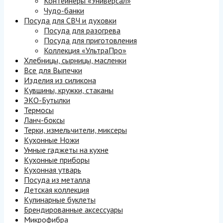
Контейнеры «Универсал»
Чудо-банки
Посуда для СВЧ и духовки
Посуда для разогрева
Посуда для приготовления
Коллекция «УльтраПро»
Хлебницы, сырницы, масленки
Все для Выпечки
Изделия из силикона
Кувшины, кружки, стаканы
ЭКО-Бутылки
Термосы
Ланч-боксы
Терки, измельчители, миксеры
Кухонные Ножи
Умные гаджеты на кухне
Кухонные приборы
Кухонная утварь
Посуда из металла
Детская коллекция
Кулинарные буклеты
Брендированные аксессуары
Микрофибра