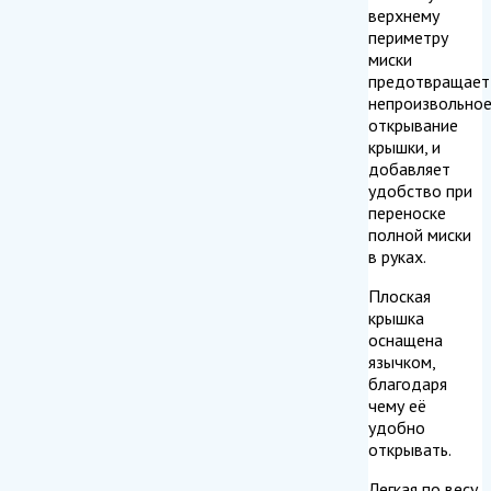
верхнему
периметру
миски
предотвращает
непроизвольно
открывание
крышки, и
добавляет
удобство при
переноске
полной миски
в руках.
Плоская
крышка
оснащена
язычком,
благодаря
чему её
удобно
открывать.
Легкая по весу,