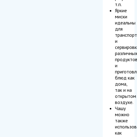
т.п.
Яркие
миски
идеальны
для
транспорт
и
сервировк
различны
продукто
и
приготов
блюд как
дома,
так и на
открытом
воздухе.
Чашу
можно
также
использов
как