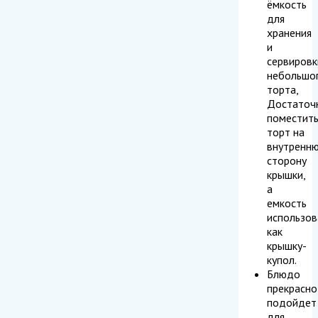
ёмкость
для
хранения
и
сервировк
небольшо
торта,
Достаточ
поместит
торт на
внутренн
сторону
крышки,
а
емкость
использов
как
крышку-
купол.
Блюдо
прекрасно
подойдет
для