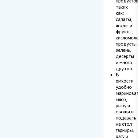
продуктов
таких
как:
салаты,
ягоды и
фрукты,
кисломол
продукты,
зелень,
десерты
и много
другого.
В
емкости
удобно
маринова
мясо,
рыбу и
овощи и
подавать
на стол
гарниры,
рагу и