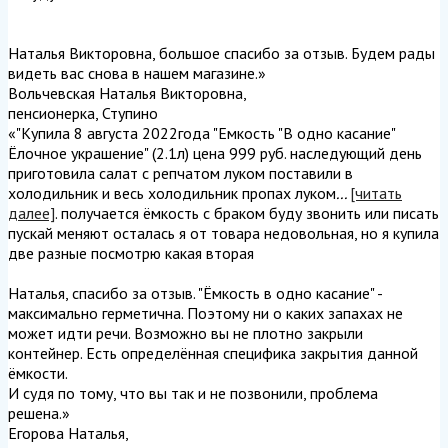
Наталья Викторовна, большое спасибо за отзыв. Будем рады
видеть вас снова в нашем магазине.
»
Вольчевская Наталья Викторовна
,
пенсионерка, Ступино
«"Купила 8 августа 2022года "Емкость "В одно касание"
Ёлочное украшение" (2.1л) цена 999 руб. наследующий день
приготовила салат с репчатом луком поставили в
холодильник и весь холодильник пропах луком
...
[читать
далее]
. получается ёмкость с браком буду звонить или писать
пускай меняют осталась я от товара недовольная, но я купила
две разные посмотрю какая вторая
Наталья, спасибо за отзыв. "Ёмкость в одно касание" -
максимально герметична. Поэтому ни о каких запахах не
может идти речи. Возможно вы не плотно закрыли
контейнер. Есть определённая специфика закрытия данной
ёмкости.
И судя по тому, что вы так и не позвонили, проблема
решена.
»
Егорова Наталья
,