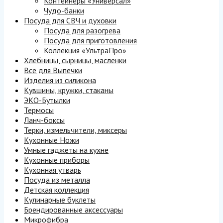
Контейнеры «Универсал»
Чудо-банки
Посуда для СВЧ и духовки
Посуда для разогрева
Посуда для приготовления
Коллекция «УльтраПро»
Хлебницы, сырницы, масленки
Все для Выпечки
Изделия из силикона
Кувшины, кружки, стаканы
ЭКО-Бутылки
Термосы
Ланч-боксы
Терки, измельчители, миксеры
Кухонные Ножи
Умные гаджеты на кухне
Кухонные приборы
Кухонная утварь
Посуда из металла
Детская коллекция
Кулинарные буклеты
Брендированные аксессуары
Микрофибра