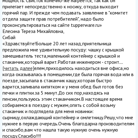
мощность. Свисток конечно-же нагреется, так как он
прилегает непосредственно к носику, откуда выходит
горячий пар. И прежде чем подавать заявление в "комитет
отдела защите прав потребителей", надо было
проконсультироваться на сайте tupperware.ru
»
Елесина Тереза Михайловна
,
Сибай
«Здравствуйте!Больше 20 лет назад,приятельница
предложила мне удивительную посуду: чашку с крышкой
замешиватель теста,маленький контейнер с крышкой и
стаканчик,который варит.Работая инженером - строит
...
[читать далее]
елем,приходилось находиться вне офиса,но
когда оказывалась в помещении,где была горячая вода или в
поезде,засыпала в стаканчик кашу,которая быстро
варится,заливала кипятком и у меня обед был готов без
печки и плитки.за 5 минут.До сих пор,находясь на
пенсии,пользуюсь этим стаканчиком.В настоящее время
собираемся в поездку с мужем,опять с собой возьму
стаканчик и подглядела для меня новинки:
сырницу,охлаждающий контейнер и омлетницу.Решу,что мне
нужнее в первую очередь.Очень благодарна производителям
и спасибо,вам что нашла такую нужную очень нужную
посуду.Спасибо!!!!