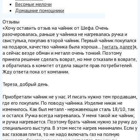
Весомые мелочи
Домашние помощники
Отзывы
«Хочу оставить отзыв на чайник от Шефа. Очень
разочеровалась, раньше у чайника не нагревалась ручка и
свистулька, покупаю второй чайник. Первый чайник покупался
на подарок, качество чайника была хороша
...
[читать далее]
я,
а сейчас везде обман и металл очень тонкий. Поэтому
принела решение сделать воврат, но мне отказали в воврате,
я обратилась в комитет отдела защите прав потребителей.
Жду ответа пока от компании.
Тереза, добрый день.
Приобретали чайник не у нас. И писать нужно тем продавцам,
где его покупали. По поводу чайника. Изделие никак не
изменилось. Как был металл - нержавеющая сталь 18/10, так
и остался. Ручка всегда нагревалась. У меня такой же чайник,
и ручка нагревается. Поэтому брать чайник нужно за ручку до
специального выступа. В этом месте нагрев минимален. Если у
вас газовая плита, то не надо включать газ на полную