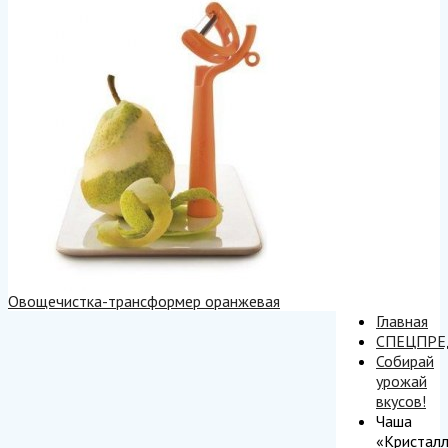
Овощечистка-трансформер оранжевая
Главная
СПЕЦПР
Собирай
урожай
вкусов!
Чаша
«Кристал