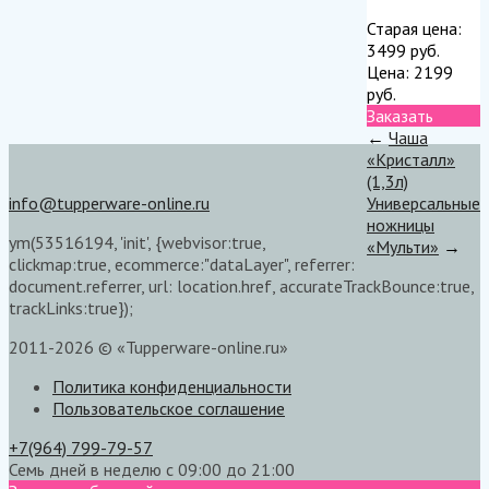
Старая цена:
3499
руб.
Цена:
2199
руб.
Заказать
←
Чаша
«Кристалл»
(1,3л)
info@tupperware-online.ru
Универсальные
ножницы
ym(53516194, 'init', {webvisor:true,
«Мульти»
→
clickmap:true, ecommerce:"dataLayer", referrer:
document.referrer, url: location.href, accurateTrackBounce:true,
trackLinks:true});
2011-2026 © «Tupperware-online.ru»
Политика конфиденциальности
Пользовательское соглашение
+7(964) 799-79-57
Семь дней в неделю с 09:00 до 21:00