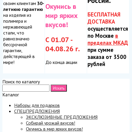
России.
своим клиентам
30-
Окунись в
летнюю гарантию
БЕСПЛАТНАЯ
мир ярких
на изделия из
ДОСТАВКА
полимера и
вкусов!
нержавеющей
осуществляется
стали, что
по Москве
в
С 01.07 -
равнозначно
пределах МКАД
бессрочной
04.08.26 г.
при сумме
гарантии,
заказа от 3500
действующей в
До конца акции
мире!
рублей
Поиск по каталогу
Каталог
Наборы для подарков
СПЕЦПРЕДЛОЖЕНИЯ
ЭКСКЛЮЗИВНЫЕ ПРЕДЛОЖЕНИЯ
Собирай урожай вкусов!
Окунись в мир ярких вкусов!