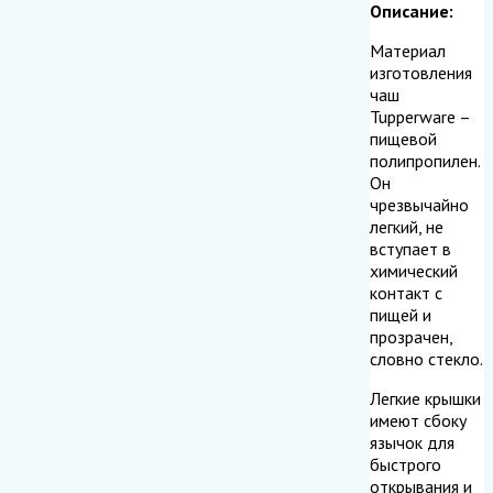
Описание:
Материал
изготовления
чаш
Tupperware –
пищевой
полипропилен.
Он
чрезвычайно
легкий, не
вступает в
химический
контакт с
пищей и
прозрачен,
словно стекло.
Легкие крышки
имеют сбоку
язычок для
быстрого
открывания и