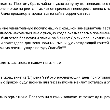
ревается. Поэтому брать чайник нужно за ручку до специального 
конечно-же нагреется, так как он прилегает непосредственно к 
 было проконсультироваться на сайте tupperware.ru
»
 мне удивительную посуду: чашку с крышкой замешиватель тест
дилось находиться вне офиса,но когда оказывалась в помещении
 был готов без печки и плитки.за 5 минут.До сих пор,находясь 
к и подглядела для меня новинки: сырницу,охлаждающий контей
жную очень нужную посуду.Спасибо!!!!
идеть вас снова в нашем магазине.
»
ое украшение" (2.1л) цена 999 руб. наследующий день приготови
ть с браком буду звонить или писать пускай меняют осталась я 
ально герметична. Поэтому ни о каких запахах не может идти ре