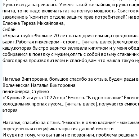
Ручка всегда нагревалась. У меня такой же чайник, и ручка наг
плита, то не надо включать газ на полную мощность. Свисток 
заявление в "комитет отдела защите прав потребителей", надо
Елесина Тереза Михайловна
,
Сибай
«Здравствуйте!Больше 20 лет назад,приятельница предложила
варит.Работая инженером - строит
...
[читать далее]
елем,прихо
кашу,которая быстро варится,заливала кипятком и у меня обед
собираемся в поездку с мужем,опять с собой возьму стаканчи
благодарна производителям и спасибо,вам что нашла такую ну
Наталья Викторовна, большое спасибо за отзыв. Будем рады в
Вольчевская Наталья Викторовна
,
пенсионерка, Ступино
«"Купила 8 августа 2022года "Емкость "В одно касание" Ёлочн
холодильник пропах луком
...
[читать далее]
. получается ёмкос
вторая
Наталья, спасибо за отзыв. "Ёмкость в одно касание" - максим
определённая специфика закрытия данной ёмкости.
И судя по тому, что вы так и не позвонили, проблема решена.
»