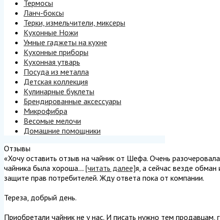
Термосы
Ланч-боксы
Терки, измельчители, миксеры
Кухонные Ножи
Умные гаджеты на кухне
Кухонные приборы
Кухонная утварь
Посуда из металла
Детская коллекция
Кулинарные буклеты
Брендированные аксессуары
Микрофибра
Весомые мелочи
Домашние помощники
Отзывы
«Хочу оставить отзыв на чайник от Шефа. Очень разочеровалась
чайника была хороша
...
[читать далее]
я, а сейчас везде обман
защите прав потребителей. Жду ответа пока от компании.
Тереза, добрый день.
Приобретали чайник не у нас. И писать нужно тем продавцам, г