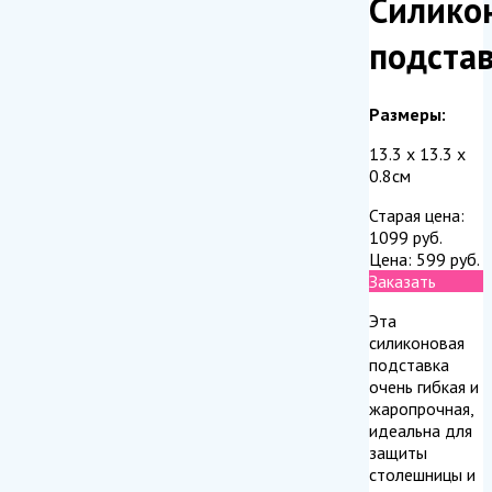
Силико
подста
Размеры:
13.3 x 13.3 x
0.8см
Старая цена:
1099
руб.
Цена:
599
руб.
Заказать
Эта
силиконовая
подставка
очень гибкая и
жаропрочная,
идеальна для
защиты
столешницы и