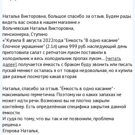
Наталья Викторовна, большое спасибо за отзыв. Будем рады
видеть вас снова в нашем магазине.
»
Вольчевская Наталья Викторовна
,
пенсионерка, Ступино
«"Купила 8 августа 2022года "Емкость "В одно касание"
Ёлочное украшение" (2.1л) цена 999 руб. наследующий день
приготовила салат с репчатом луком поставили в
холодильник и весь холодильник пропах луком
...
[читать
далее]
. получается ёмкость с браком буду звонить или писать
пускай меняют осталась я от товара недовольная, но я купила
две разные посмотрю какая вторая
Наталья, спасибо за отзыв. "Ёмкость в одно касание" -
максимально герметична. Поэтому ни о каких запахах не
может идти речи. Возможно вы не плотно закрыли
контейнер. Есть определённая специфика закрытия данной
ёмкости.
И судя по тому, что вы так и не позвонили, проблема
решена.
»
Егорова Наталья
,