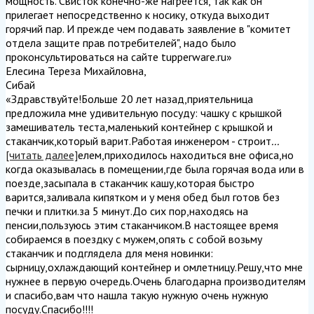
мощность. Свисток конечно-же нагреется, так как он
прилегает непосредственно к носику, откуда выходит
горячий пар. И прежде чем подавать заявление в "комитет
отдела защите прав потребителей", надо было
проконсультироваться на сайте tupperware.ru
»
Елесина Тереза Михайловна
,
Сибай
«Здравствуйте!Больше 20 лет назад,приятельница
предложила мне удивительную посуду: чашку с крышкой
замешиватель теста,маленький контейнер с крышкой и
стаканчик,который варит.Работая инженером - строит
...
[читать далее]
елем,приходилось находиться вне офиса,но
когда оказывалась в помещении,где была горячая вода или в
поезде,засыпала в стаканчик кашу,которая быстро
варится,заливала кипятком и у меня обед был готов без
печки и плитки.за 5 минут.До сих пор,находясь на
пенсии,пользуюсь этим стаканчиком.В настоящее время
собираемся в поездку с мужем,опять с собой возьму
стаканчик и подглядела для меня новинки:
сырницу,охлаждающий контейнер и омлетницу.Решу,что мне
нужнее в первую очередь.Очень благодарна производителям
и спасибо,вам что нашла такую нужную очень нужную
посуду.Спасибо!!!!