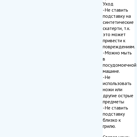
Уход
-Не ставить
подставку на
синтетические
скатерти, т.к.
это может
привести к
повреждениям.
-Можно мыть
в
посудомоечной
машине.
-Не
использовать
ножи или
другие острые
предметы
-Не ставить
подставку
близко к
грилю.
Старая цена: