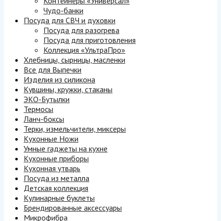
Контейнеры «Универсал»
Чудо-банки
Посуда для СВЧ и духовки
Посуда для разогрева
Посуда для приготовления
Коллекция «УльтраПро»
Хлебницы, сырницы, масленки
Все для Выпечки
Изделия из силикона
Кувшины, кружки, стаканы
ЭКО-Бутылки
Термосы
Ланч-боксы
Терки, измельчители, миксеры
Кухонные Ножи
Умные гаджеты на кухне
Кухонные приборы
Кухонная утварь
Посуда из металла
Детская коллекция
Кулинарные буклеты
Брендированные аксессуары
Микрофибра