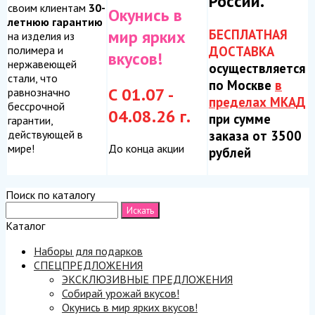
России.
своим клиентам
30-
Окунись в
летнюю гарантию
БЕСПЛАТНАЯ
мир ярких
на изделия из
ДОСТАВКА
полимера и
вкусов!
нержавеющей
осуществляется
стали, что
по Москве
в
С 01.07 -
равнозначно
пределах МКАД
бессрочной
04.08.26 г.
при сумме
гарантии,
заказа от 3500
действующей в
До конца акции
мире!
рублей
Поиск по каталогу
Каталог
Наборы для подарков
СПЕЦПРЕДЛОЖЕНИЯ
ЭКСКЛЮЗИВНЫЕ ПРЕДЛОЖЕНИЯ
Собирай урожай вкусов!
Окунись в мир ярких вкусов!