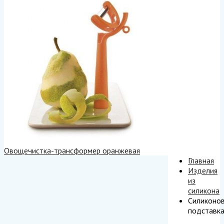
Овощечистка-трансформер оранжевая
Главная
Изделия
из
силикона
Силиконо
подставк