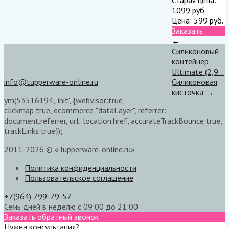
1099
руб.
Цена:
599
руб.
Заказать
←
Силиконовый
контейнер
Ultimate (2,9...
info@tupperware-online.ru
Силиконовая
кисточка
→
ym(53516194, 'init', {webvisor:true,
clickmap:true, ecommerce:"dataLayer", referrer:
document.referrer, url: location.href, accurateTrackBounce:true,
trackLinks:true});
2011-2026 © «Tupperware-online.ru»
Политика конфиденциальности
Пользовательское соглашение
+7(964) 799-79-57
Семь дней в неделю с 09:00 до 21:00
Заказать обратный звонок
Нужна консультация?