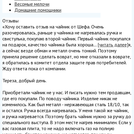
Весомые мелочи
Домашние помощники
Отзывы
«Хочу оставить отзыв на чайник от Шефа. Очень
разочеровалась, раньше у чайника не нагревалась ручка и
свистулька, покупаю второй чайник. Первый чайник покупался
на подарок, качество чайника была хороша
...
[читать далее]
я,
а сейчас везде обман и металл очень тонкий. Поэтому
принела решение сделать воврат, но мне отказали в воврате,
я обратилась в комитет отдела защите прав потребителей.
Жду ответа пока от компании.
Тереза, добрый день.
Приобретали чайник не у нас. И писать нужно тем продавцам,
где его покупали. По поводу чайника. Изделие никак не
изменилось. Как был металл - нержавеющая сталь 18/10, так
и остался. Ручка всегда нагревалась. У меня такой же чайник,
и ручка нагревается. Поэтому брать чайник нужно за ручку до
специального выступа. В этом месте нагрев минимален. Если у
вас газовая плита, то не надо включать газ на полную