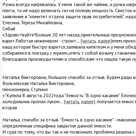
Ручка всегда нагревалась. У меня такой же чайник, и ручка наг
плита, то не надо включать газ на полную мощность. Свисток 
заявление в "комитет отдела защите прав потребителей", надо
Елесина Тереза Михайловна
,
Сибай
«Здравствуйте!Больше 20 лет назад,приятельница предложила
варит.Работая инженером - строит
...
[читать далее]
елем,прихо
кашу,которая быстро варится,заливала кипятком и у меня обед
собираемся в поездку с мужем,опять с собой возьму стаканчи
благодарна производителям и спасибо,вам что нашла такую ну
Наталья Викторовна, большое спасибо за отзыв. Будем рады в
Вольчевская Наталья Викторовна
,
пенсионерка, Ступино
«"Купила 8 августа 2022года "Емкость "В одно касание" Ёлочн
холодильник пропах луком
...
[читать далее]
. получается ёмкос
вторая
Наталья, спасибо за отзыв. "Ёмкость в одно касание" - максим
определённая специфика закрытия данной ёмкости.
И судя по тому, что вы так и не позвонили, проблема решена.
»