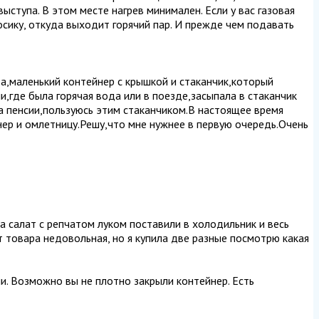
выступа. В этом месте нагрев минимален. Если у вас газовая
носику, откуда выходит горячий пар. И прежде чем подавать
а,маленький контейнер с крышкой и стаканчик,который
,где была горячая вода или в поезде,засыпала в стаканчик
на пенсии,пользуюсь этим стаканчиком.В настоящее время
нер и омлетницу.Решу,что мне нужнее в первую очередь.Очень
ла салат с репчатом луком поставили в холодильник и весь
от товара недовольная, но я купила две разные посмотрю какая
чи. Возможно вы не плотно закрыли контейнер. Есть