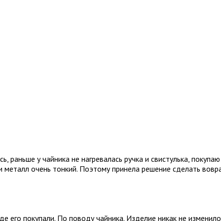
, раньше у чайника не нагревалась ручка и свистулька, покупаю
 и металл очень тонкий. Поэтому принела решение сделать вовра
де его покупали. По поводу чайника. Изделие никак не изменилос