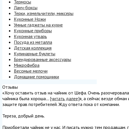
Термосы
Ланч-боксы
Терки, измельчители, миксеры
Кухонные Ножи
Умные гаджеты на кухне
Кухонные приборы
Кухонная утварь
Посуда из металла
Детская коллекция
Кулинарные буклеты
Брендированные аксессуары
Микрофибра
Весомые мелочи
Домашние помощники
Отзывы
«Хочу оставить отзыв на чайник от Шефа. Очень разочеровалась
чайника была хороша
...
[читать далее]
я, а сейчас везде обман
защите прав потребителей. Жду ответа пока от компании.
Тереза, добрый день.
Приобретали чайник не у нас. И писать нужно тем продавцам, г