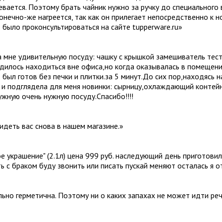
ревается. Поэтому брать чайник нужно за ручку до специального 
конечно-же нагреется, так как он прилегает непосредственно к 
 было проконсультироваться на сайте tupperware.ru
»
 мне удивительную посуду: чашку с крышкой замешиватель тест
дилось находиться вне офиса,но когда оказывалась в помещении
 был готов без печки и плитки.за 5 минут.До сих пор,находясь 
к и подглядела для меня новинки: сырницу,охлаждающий контей
жную очень нужную посуду.Спасибо!!!!
идеть вас снова в нашем магазине.
»
ое украшение" (2.1л) цена 999 руб. наследующий день приготови
ть с браком буду звонить или писать пускай меняют осталась я 
ально герметична. Поэтому ни о каких запахах не может идти ре