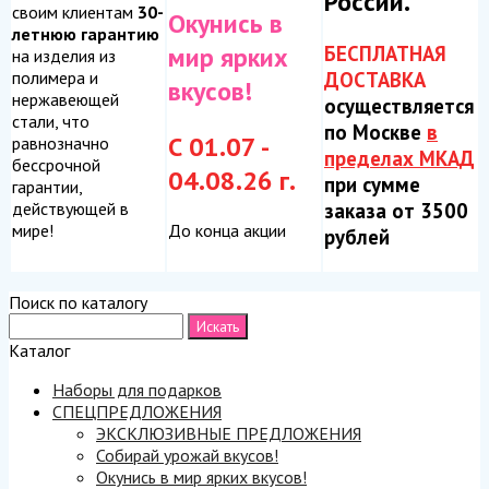
России.
своим клиентам
30-
Окунись в
летнюю гарантию
БЕСПЛАТНАЯ
мир ярких
на изделия из
ДОСТАВКА
полимера и
вкусов!
нержавеющей
осуществляется
стали, что
по Москве
в
С 01.07 -
равнозначно
пределах МКАД
бессрочной
04.08.26 г.
при сумме
гарантии,
заказа от 3500
действующей в
До конца акции
мире!
рублей
Поиск по каталогу
Каталог
Наборы для подарков
СПЕЦПРЕДЛОЖЕНИЯ
ЭКСКЛЮЗИВНЫЕ ПРЕДЛОЖЕНИЯ
Собирай урожай вкусов!
Окунись в мир ярких вкусов!