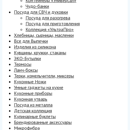
Контейнеры «Универсал»
Чудо-банки
Посуда для СВЧ и духовки
Посуда для разогрева
Посуда для приготовления
Коллекция «УльтраПро»
Хлебницы, сырницы, масленки
Все для Выпечки
Изделия из силикона
Кувшины, кружки, стаканы
ЭКО-Бутылки
Термосы
Ланч-боксы
Терки, измельчители, миксеры
Кухонные Ножи
Умные гаджеты на кухне
Кухонные приборы
Кухонная утварь
Посуда из металла
Детская коллекция
Кулинарные буклеты
Брендированные аксессуары
Микрофибра