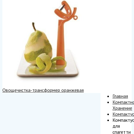
Овощечистка-трансформер оранжевая
Главная
Компактн
Хранение
Компакту
Компакту
для
спагетти