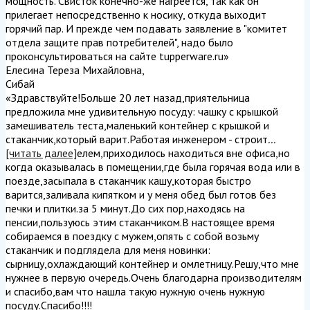
мощность. Свисток конечно-же нагреется, так как он
прилегает непосредственно к носику, откуда выходит
горячий пар. И прежде чем подавать заявление в "комитет
отдела защите прав потребителей", надо было
проконсультироваться на сайте tupperware.ru
»
Елесина Тереза Михайловна
,
Сибай
«Здравствуйте!Больше 20 лет назад,приятельница
предложила мне удивительную посуду: чашку с крышкой
замешиватель теста,маленький контейнер с крышкой и
стаканчик,который варит.Работая инженером - строит
...
[читать далее]
елем,приходилось находиться вне офиса,но
когда оказывалась в помещении,где была горячая вода или в
поезде,засыпала в стаканчик кашу,которая быстро
варится,заливала кипятком и у меня обед был готов без
печки и плитки.за 5 минут.До сих пор,находясь на
пенсии,пользуюсь этим стаканчиком.В настоящее время
собираемся в поездку с мужем,опять с собой возьму
стаканчик и подглядела для меня новинки:
сырницу,охлаждающий контейнер и омлетницу.Решу,что мне
нужнее в первую очередь.Очень благодарна производителям
и спасибо,вам что нашла такую нужную очень нужную
посуду.Спасибо!!!!