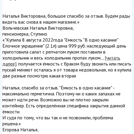
Наталья Викторовна, большое спасибо за отзыв. Будем рады
видеть вас снова в нашем магазине.
»
Вольчевская Наталья Викторовна
,
пенсионерка, Ступино
«"Купила 8 августа 2022года "Емкость "В одно касание"
Ёлочное украшение" (2.1л) цена 999 руб. наследующий день
приготовила салат с репчатом луком поставили в
холодильник и весь холодильник пропах луком
...
[читать
далее]
. получается ёмкость с браком буду звонить или писать
пускай меняют осталась я от товара недовольная, но я купила
две разные посмотрю какая вторая
Наталья, спасибо за отзыв. "Ёмкость в одно касание" -
максимально герметична. Поэтому ни о каких запахах не
может идти речи. Возможно вы не плотно закрыли
контейнер. Есть определённая специфика закрытия данной
ёмкости.
И судя по тому, что вы так и не позвонили, проблема
решена.
»
Егорова Наталья
,