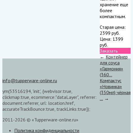
хранение еще
более
компактным.
Старая цена:
2399
руб.
Цена:
1399
руб.
Заказать
←
Контейнер
для соуса
«Гармония»
(360...
info@tupperware-online.ru
Компактус
«Новинка»
ym(53516194, 'init', {webvisor:true,
(350мл) чёрная
clickmap:true, ecommerce:"dataLayer", referrer:
...
→
document.referrer, url: location.href,
accurateTrackBounce:true, trackLinks:true});
2011-2026 © «Tupperware-online.ru»
Политика конфиденциальности