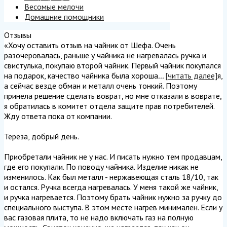
Весомые мелочи
Домашние помощники
Отзывы
«Хочу оставить отзыв на чайник от Шефа. Очень
разочеровалась, раньше у чайника не нагревалась ручка и
свистулька, покупаю второй чайник. Первый чайник покупался
на подарок, качество чайника была хороша
...
[читать далее]
я,
а сейчас везде обман и металл очень тонкий. Поэтому
принела решение сделать воврат, но мне отказали в воврате,
я обратилась в комитет отдела защите прав потребителей.
Жду ответа пока от компании.
Тереза, добрый день.
Приобретали чайник не у нас. И писать нужно тем продавцам,
где его покупали. По поводу чайника. Изделие никак не
изменилось. Как был металл - нержавеющая сталь 18/10, так
и остался. Ручка всегда нагревалась. У меня такой же чайник,
и ручка нагревается. Поэтому брать чайник нужно за ручку до
специального выступа. В этом месте нагрев минимален. Если у
вас газовая плита, то не надо включать газ на полную