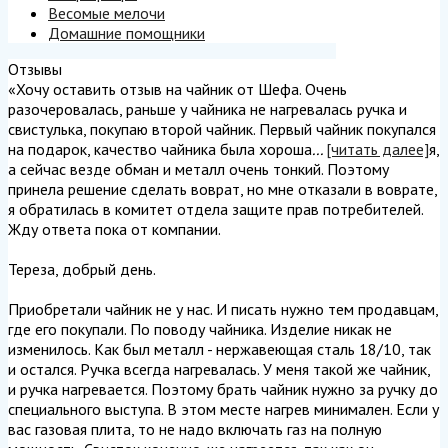
Весомые мелочи
Домашние помощники
Отзывы
«Хочу оставить отзыв на чайник от Шефа. Очень
разочеровалась, раньше у чайника не нагревалась ручка и
свистулька, покупаю второй чайник. Первый чайник покупался
на подарок, качество чайника была хороша
...
[читать далее]
я,
а сейчас везде обман и металл очень тонкий. Поэтому
принела решение сделать воврат, но мне отказали в воврате,
я обратилась в комитет отдела защите прав потребителей.
Жду ответа пока от компании.
Тереза, добрый день.
Приобретали чайник не у нас. И писать нужно тем продавцам,
где его покупали. По поводу чайника. Изделие никак не
изменилось. Как был металл - нержавеющая сталь 18/10, так
и остался. Ручка всегда нагревалась. У меня такой же чайник,
и ручка нагревается. Поэтому брать чайник нужно за ручку до
специального выступа. В этом месте нагрев минимален. Если у
вас газовая плита, то не надо включать газ на полную