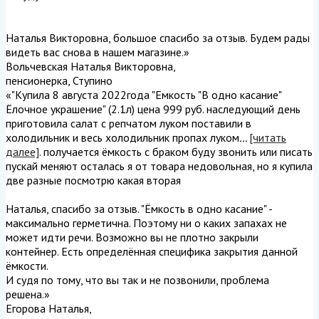
Наталья Викторовна, большое спасибо за отзыв. Будем рады
видеть вас снова в нашем магазине.
»
Вольчевская Наталья Викторовна
,
пенсионерка, Ступино
«"Купила 8 августа 2022года "Емкость "В одно касание"
Ёлочное украшение" (2.1л) цена 999 руб. наследующий день
приготовила салат с репчатом луком поставили в
холодильник и весь холодильник пропах луком
...
[читать
далее]
. получается ёмкость с браком буду звонить или писать
пускай меняют осталась я от товара недовольная, но я купила
две разные посмотрю какая вторая
Наталья, спасибо за отзыв. "Ёмкость в одно касание" -
максимально герметична. Поэтому ни о каких запахах не
может идти речи. Возможно вы не плотно закрыли
контейнер. Есть определённая специфика закрытия данной
ёмкости.
И судя по тому, что вы так и не позвонили, проблема
решена.
»
Егорова Наталья
,