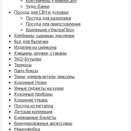
Контейнеры «Универсал»
Чудо-банки
Посуда для СВЧ и духовки
Посуда для разогрева
Посуда для приготовления
Коллекция «УльтраПро»
Хлебницы, сырницы, масленки
Все для Выпечки
Изделия из силикона
Кувшины, кружки, стаканы
ЭКО-Бутылки
Термосы
Ланч-боксы
Терки, измельчители, миксеры
Кухонные Ножи
Умные гаджеты на кухне
Кухонные приборы
Кухонная утварь
Посуда из металла
Детская коллекция
Кулинарные буклеты
Брендированные аксессуары
Микрофибра