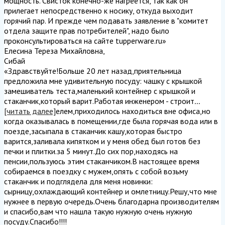
мощность. Свисток конечно-же нагреется, так как он
прилегает непосредственно к носику, откуда выходит
горячий пар. И прежде чем подавать заявление в "комитет
отдела защите прав потребителей", надо было
проконсультироваться на сайте tupperware.ru
»
Елесина Тереза Михайловна
,
Сибай
«Здравствуйте!Больше 20 лет назад,приятельница
предложила мне удивительную посуду: чашку с крышкой
замешиватель теста,маленький контейнер с крышкой и
стаканчик,который варит.Работая инженером - строит
...
[читать далее]
елем,приходилось находиться вне офиса,но
когда оказывалась в помещении,где была горячая вода или в
поезде,засыпала в стаканчик кашу,которая быстро
варится,заливала кипятком и у меня обед был готов без
печки и плитки.за 5 минут.До сих пор,находясь на
пенсии,пользуюсь этим стаканчиком.В настоящее время
собираемся в поездку с мужем,опять с собой возьму
стаканчик и подглядела для меня новинки:
сырницу,охлаждающий контейнер и омлетницу.Решу,что мне
нужнее в первую очередь.Очень благодарна производителям
и спасибо,вам что нашла такую нужную очень нужную
посуду.Спасибо!!!!