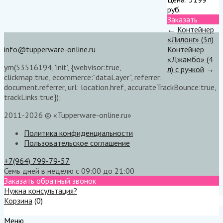
руб.
Заказать
←
Контейнер
«Лилонг» (3л)
info@tupperware-online.ru
Контейнер
«Джамбо» (4
ym(53516194, 'init', {webvisor:true,
л) с ручкой
→
clickmap:true, ecommerce:"dataLayer", referrer:
document.referrer, url: location.href, accurateTrackBounce:true,
trackLinks:true});
2011-2026 © «Tupperware-online.ru»
Политика конфиденциальности
Пользовательское соглашение
+7(964) 799-79-57
Семь дней в неделю с 09:00 до 21:00
Заказать обратный звонок
Нужна консультация?
Корзина
(
0
)
Меню
Меню