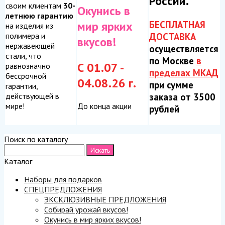
России.
своим клиентам
30-
Окунись в
летнюю гарантию
БЕСПЛАТНАЯ
мир ярких
на изделия из
ДОСТАВКА
полимера и
вкусов!
нержавеющей
осуществляется
стали, что
по Москве
в
С 01.07 -
равнозначно
пределах МКАД
бессрочной
04.08.26 г.
при сумме
гарантии,
заказа от 3500
действующей в
До конца акции
мире!
рублей
Поиск по каталогу
Каталог
Наборы для подарков
СПЕЦПРЕДЛОЖЕНИЯ
ЭКСКЛЮЗИВНЫЕ ПРЕДЛОЖЕНИЯ
Собирай урожай вкусов!
Окунись в мир ярких вкусов!